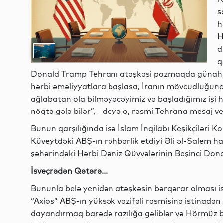
s
h
H
d
q
Donald Tramp Tehranı atəşkəsi pozmaqda günahla
hərbi əməliyyatlara başlasa, İranın mövcudluğuna s
ağlabatan ola bilməyəcəyimiz və başladığımız işi h
nöqtə gələ bilər”, - deyə o, rəsmi Tehrana mesaj ve
Bunun qarşılığında isə İslam İnqilabı Keşikçiləri
Küveytdəki ABŞ-ın rəhbərlik etdiyi Əli əl-Salem 
şəhərindəki Hərbi Dəniz Qüvvələrinin Beşinci Dona
İsveçrədən Qətərə...
Bununla belə yenidən atəşkəsin bərqərar olması is
“Axios” ABŞ-ın yüksək vəzifəli rəsmisinə istinadən 
dayandırmaq barədə razılığa gəliblər və Hörmüz b