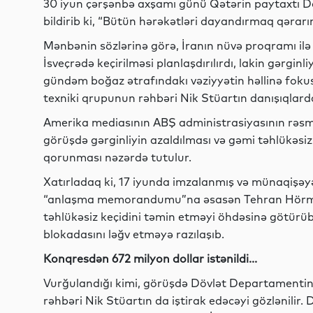
30 iyun çərşənbə axşamı günü Qətərin paytaxtı D
bildirib ki, “Bütün hərəkətləri dayandırmaq qərarın
Mənbənin sözlərinə görə, İranın nüvə proqramı ilə
İsveçrədə keçirilməsi planlaşdırılırdı, lakin gərginl
gündəm boğaz ətrafındakı vəziyyətin həllinə fokusl
texniki qrupunun rəhbəri Nik Stüartın danışıqlarda i
Amerika mediasının ABŞ administrasiyasının rəsmi
görüşdə gərginliyin azaldılması və gəmi təhlükəsizli
qorunması nəzərdə tutulur.
Xatırladaq ki, 17 iyunda imzalanmış və münaqiş
“anlaşma memorandumu”na əsasən Tehran Hörmü
təhlükəsiz keçidini təmin etməyi öhdəsinə götürüb
blokadasını ləğv etməyə razılaşıb.
Konqresdən 672 milyon dollar istənildi...
Vurğulandığı kimi, görüşdə Dövlət Departamentini
rəhbəri Nik Stüartın da iştirak edəcəyi gözlənilir