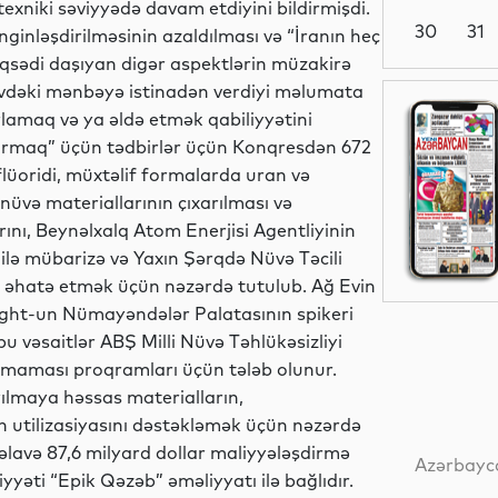
xniki səviyyədə davam etdiyini bildirmişdi.
30
31
ənginləşdirilməsinin azaldılması və “İranın heç
qsədi daşıyan digər aspektlərin müzakirə
dəki mənbəyə istinadən verdiyi məlumata
İqtisadiyyat
rlamaq və ya əldə etmək qabiliyyətini
dırmaq” üçün tədbirlər üçün Konqresdən 672
flüoridi, müxtəlif formalarda uran və
nüvə materiallarının çıxarılması və
Elm
rını, Beynəlxalq Atom Enerjisi Agentliyinin
ilə mübarizə və Yaxın Şərqdə Nüvə Təcili
i əhatə etmək üçün nəzərdə tutulub. Ağ Evin
ught-un Nümayəndələr Palatasının spikeri
Elm
u vəsaitlər ABŞ Milli Nüvə Təhlükəsizliyi
lmaması proqramları üçün tələb olunur.
yılmaya həssas materialların,
un utilizasiyasını dəstəkləmək üçün nəzərdə
Gündəm
lavə 87,6 milyard dollar maliyyələşdirmə
Azərbayca
yəti “Epik Qəzəb” əməliyyatı ilə bağlıdır.