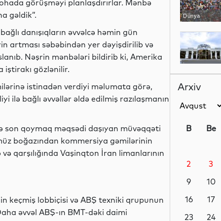
ohada görüşməyi planlaşdırırlar. Mənbə
a gəldik”.
Dünya
 bağlı danışıqların əvvəlcə həmin gün
iyin artması səbəbindən yer dəyişdirilib və
anıb. Nəşrin mənbələri bildirib ki, Amerika
İqtisadiyyat
ştirakı gözlənilir.
Arxiv
lərinə istinadən verdiyi məlumata görə,
yi ilə bağlı əvvəllər əldə edilmiş razılaşmanın
Dünya
əyə son qoymaq məqsədi daşıyan müvəqqəti
B
Be
z boğazından kommersiya gəmilərinin
 və qarşılığında Vaşinqton İran limanlarının
2
3
Mədəniyyət
9
10
16
17
n keçmiş lobbiçisi və ABŞ texniki qrupunun
. Daha əvvəl ABŞ-ın BMT-dəki daimi
Elm
23
24