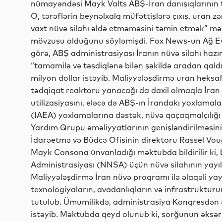
nümayəndəsi Mayk Valts ABŞ-İran danışıqlarının te
O, tərəflərin beynəlxalq müfəttişlərə çıxış, uran z
vaxt nüvə silahı əldə etməməsini təmin etmək” mə
mövzusu olduğunu söyləmişdi. Fox News-un Ağ Ev
görə, ABŞ administrasiyası İranın nüvə silahı hazı
“tamamilə və təsdiqlənə bilən şəkildə aradan qal
milyon dollar istəyib. Maliyyələşdirmə uran heksa
tədqiqat reaktoru yanacağı da daxil olmaqla İran 
utilizasiyasını, eləcə də ABŞ-ın İrandakı yoxlamala
(IAEA) yoxlamalarına dəstək, nüvə qaçaqmalçılığı 
Yardım Qrupu əməliyyatlarının genişləndirilməsin
İdarəetmə və Büdcə Ofisinin direktoru Rassel Vo
Mayk Consona ünvanladığı məktubda bildirilir ki, b
Administrasiyası (NNSA) üçün nüvə silahının yayı
Maliyyələşdirmə İran nüvə proqramı ilə əlaqəli ya
texnologiyaların, avadanlıqların və infrastruktur
tutulub. Ümumilikdə, administrasiya Konqresdən ə
istəyib. Məktubda qeyd olunub ki, sorğunun əksəriy