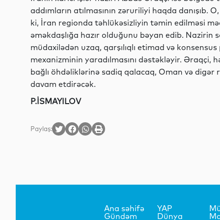
addımların atılmasının zəruriliyi haqda danışıb. O
ki, İran regionda təhlükəsizliyin təmin edilməsi məq
əməkdaşlığa hazır olduğunu bəyan edib. Nazirin sö
müdaxilədən uzaq, qarşılıqlı etimad və konsensus p
mexanizminin yaradılmasını dəstəkləyir. Əraqçi, h
bağlı öhdəliklərinə sadiq qalacaq, Oman və digər r
davam etdirəcək.
P.İSMAYILOV
Paylaş:
Ana səhifə
YAP
Mü
Gündəm
Dünya
Ma