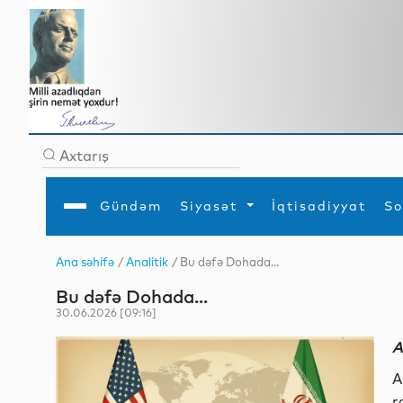
Gündəm
Siyasət
İqtisadiyyat
So
Ana səhifə
/
Analitik
/ Bu dəfə Dohada...
Ana səhifə
Ədəbiyyat
Siyasət
Sosial
Dün
Bu dəfə Dohada...
Gündəm
MEDİA
Xarici siyasət
Turizm
İqtisadiyyat
Daxili siyasət
Elm
30.06.2026 [09:16]
YAP
Din
Analitika
Hadisə
A
Mədəniyyət
Diaspor
Müsahibə
A
r