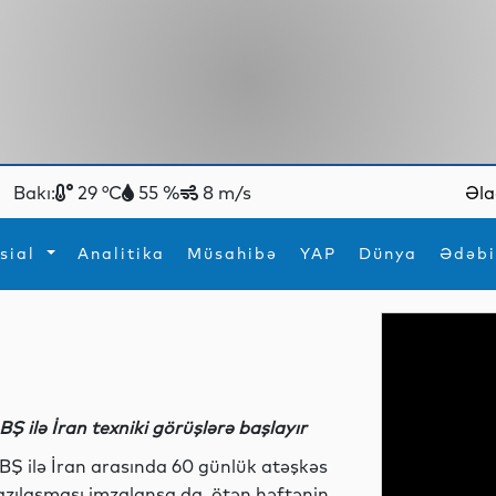
Bakı:
29 °C
55 %
8 m/s
Əla
sial
Analitika
Müsahibə
YAP
Dünya
Ədəbi
ya
İdman
Maraqlı
İdman
Yeni texnologiyalar
BŞ ilə İran texniki görüşlərə başlayır
BŞ ilə İran arasında 60 günlük atəşkəs
azılaşması imzalansa da, ötən həftənin