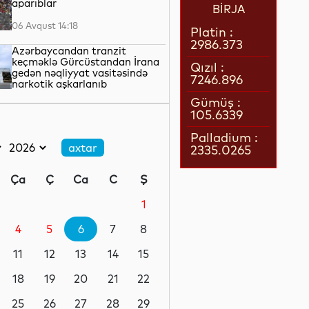
aparıblar
BİRJA
06 Avqust 14:18
Platin :
2986.373
Azərbaycandan tranzit
keçməklə Gürcüstandan İrana
Qızıl :
gedən nəqliyyat vasitəsində
7246.896
narkotik aşkarlanıb
06 Avqust 13:46
Gümüş :
105.6339
“Meta”nın süni intellekti test
zamanı başqa şirkətin
Palladium :
sisteminə daxil olub
2335.0265
06 Avqust 13:42
Ça
Ç
Ca
C
Ş
“İRS-Heritage” jurnalının ingilis
dilində yeni nömrəsi işıq üzü
1
görüb
4
5
6
7
8
06 Avqust 13:38
11
12
13
14
15
Azərbaycan ədəbiyyatında
felyeton janrı kompleks şəkildə
18
19
20
21
22
tədqiq olunub
25
26
27
28
29
06 Avqust 13:17