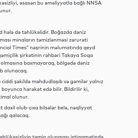
kəsizliyi, əsasən bu əməliyyatla bağlı NNSA
lunur.
Müsahibə
 hələ də təhlükəlidir. Boğazda dəniz
tması minaların təmizlənməsi zərurəti
Gündəm
nancial Times” nəşrinin məlumatında qeyd
miçilik şirkətinin rəhbəri Takaya Soqa
də olmasına baxmayaraq, bölgədə dəniz
b olunacaq.
Siyasət
 ciddi şəkildə məhdudlaşıb və gəmilər yalnız
oyunca hərəkət edə bilir. Bildirilir ki,
imal olunur.
 daxil olub-çıxa bilsələr belə, nəqliyyat
Analitik
ağı qalacaq.
 təhlükəsizliyin təmin olunması istiqamətində