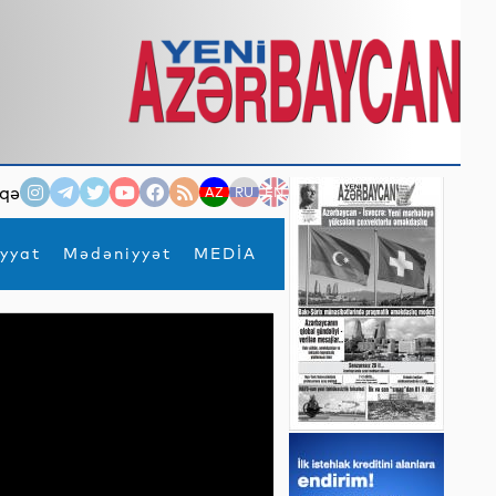
qə
AZ
RU
EN
yyat
Mədəniyyət
MEDİA
×