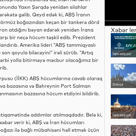
onunda Yaxın Şərqdə yenidən silahlar
ərəkətə gəlib. Qeyd edək ki, ABŞ İranın
örmüz boğazından keçən bir tankerə dörd
Xəbər le
ron atdığını bəyan edərək yenidən İrana
arşı bir neçə hücum təşkil edib. Prezident
ndırıb. Amerika lideri “ABŞ tammiqyaslı
on qoyula biləcəyini” irəli sürüb. “Artıq
İqtisadiyyat
ərbi yolla bitirməyə məcbur olacağımız bir
rib.
 Korpusu (İİKK) ABŞ hücumlarına cavab olaraq
Dünya
hava bazasına və Bəhreynin Port Salman
nmasının bazasına hücum etdiyini bildirib.
tiqamətində addımlar atılmaqdadır. Belə ki,
İqtisadiyyat
xəbər verir ki, ABŞ və İran hücumları
oğazı ilə bağlı mübahisəni həll etmək üçün