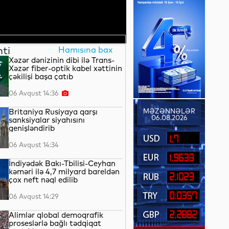
nti
Hamısına bax
Xəzər dənizinin dibi ilə Trans-
Xəzər fiber-optik kabel xəttinin
çəkilişi başa çatıb
06 Avqust 14:36
Britaniya Rusiyaya qarşı
MƏZƏNNƏLƏR
06.08.2026
sanksiyalar siyahısını
genişləndirib
1.7
06 Avqust 14:34
1.9633
İndiyədək Bakı-Tbilisi-Ceyhan
kəməri ilə 4,7 milyard bareldən
2.1023
çox neft nəql edilib
0.0357
06 Avqust 14:29
2.2882
Alimlər qlobal demoqrafik
proseslərlə bağlı tədqiqat