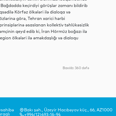
Siyasət
, Bağdadda keçirdiyi görüşlər zamanı bildirib
sədilə Körfəz ölkələri ilə dialoqa və
zlərinə görə, Tehran xarici hərbi
rinsiplərinə əsaslanan kollektiv təhlükəsizlik
Gündəm
əmçinin qeyd edib ki, İran Hörmüz boğazı ilə
egion ölkələri ilə əməkdaşlığı və dialoqu
Analitik
Baxılıb: 360 dəfə
Analitik
Siyasət
sahibə
Bakı şəh., Üzeyir Hacıbəyov küç., 66, AZ1000
raqlı
+994(12)493-16-94