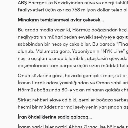
ABŞ Energetika Nazirliyindən nüvə və enerji təhlü
fəaliyyətləri üçün ayrıca 768 milyon dollar tələb o
Minaların təmizlənməsi aylar çəkəcək...
Bu arada media yazır ki, Hörmüz boğazından keçid
nəqliyyatının müharibədən əvvəlki səviyyəyə qayı
səbəbindən bir neçə ay çəkə bilər. Bu barədə “Fi
olunub. Məlumata görə, Yaponiyanın “NYK Line” gə
nəşrə açıqlamasında bildirib ki, atəşkəsin qüvvə
daşımalarının tam bərpası üçün uzun müddət tələ
Onun sözlərinə görə, hazırda gəmiçilik marşrutları
İranın Larak adası yaxınlığından və Oman sahilləri b
Hörmüz boğazında 80-ə yaxın minanın qaldığı eht
Şirkət rəhbəri əlavə edib ki, gəmilər boğaza sərbəst
həcmi bir müddət normal səviyyənin yarısından aş
İran öhdəliklərinə sadiq qalacaq...
İranın xarici işlər naziri Abbas Əraqçı isə bölgədə