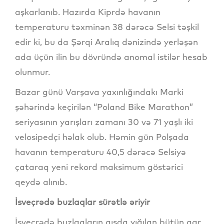
aşkarlanıb. Hazırda Kiprdə havanın
temperaturu təxminən 38 dərəcə Selsi təşkil
edir ki, bu da Şərqi Aralıq dənizində yerləşən
ada üçün ilin bu dövründə anomal istilər hesab
olunmur.
Bazar günü Varşava yaxınlığındakı Marki
şəhərində keçirilən “Poland Bike Marathon”
seriyasının yarışları zamanı 30 və 71 yaşlı iki
velosipedçi həlak olub. Həmin gün Polşada
havanın temperaturu 40,5 dərəcə Selsiyə
çataraq yeni rekord maksimum göstərici
qeydə alınıb.
İsveçrədə buzlaqlar sürətlə əriyir
İsveçrədə buzlaqların qışda yığılan bütün qar