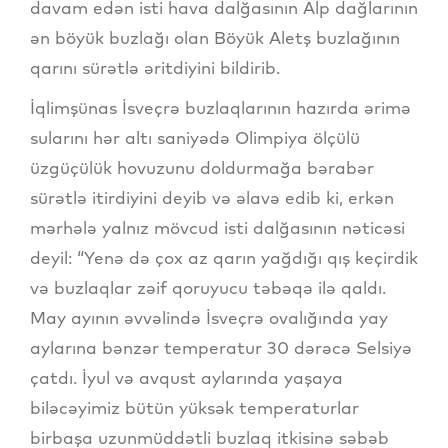
davam edən isti hava dalğasının Alp dağlarının
ən böyük buzlağı olan Böyük Aletş buzlağının
qarını sürətlə əritdiyini bildirib.
İqlimşünas İsveçrə buzlaqlarının hazırda ərimə
sularını hər altı saniyədə Olimpiya ölçülü
üzgüçülük hovuzunu doldurmağa bərabər
sürətlə itirdiyini deyib və əlavə edib ki, erkən
mərhələ yalnız mövcud isti dalğasının nəticəsi
deyil: “Yenə də çox az qarın yağdığı qış keçirdik
və buzlaqlar zəif qoruyucu təbəqə ilə qaldı.
May ayının əvvəlində İsveçrə ovalığında yay
aylarına bənzər temperatur 30 dərəcə Selsiyə
çatdı. İyul və avqust aylarında yaşaya
biləcəyimiz bütün yüksək temperaturlar
birbaşa uzunmüddətli buzlaq itkisinə səbəb