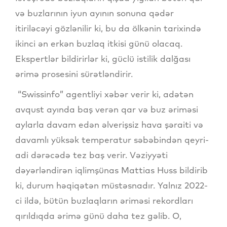
və buzlarının iyun ayının sonuna qədər
itiriləcəyi gözlənilir ki, bu da ölkənin tarixində
ikinci ən erkən buzlaq itkisi günü olacaq.
Ekspertlər bildirirlər ki, güclü istilik dalğası
ərimə prosesini sürətləndirir.
“Swissinfo” agentliyi xəbər verir ki, adətən
avqust ayında baş verən qar və buz əriməsi
aylarla davam edən əlverişsiz hava şəraiti və
davamlı yüksək temperatur səbəbindən qeyri-
adi dərəcədə tez baş verir. Vəziyyəti
dəyərləndirən iqlimşünas Mattias Huss bildirib
ki, durum həqiqətən müstəsnadır. Yalnız 2022-
ci ildə, bütün buzlaqların əriməsi rekordları
qırıldıqda ərimə günü daha tez gəlib. O,