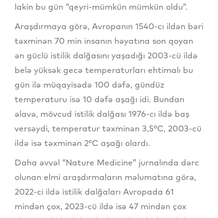
lakin bu gün “qeyri-mümkün mümkün oldu”.
Araşdırmaya görə, Avropanın 1540-cı ildən bəri
təxminən 70 min insanın həyatına son qoyan
ən güclü istilik dalğasını yaşadığı 2003-cü ildə
belə yüksək gecə temperaturları ehtimalı bu
gün ilə müqayisədə 100 dəfə, gündüz
temperaturu isə 10 dəfə aşağı idi. Bundan
əlavə, mövcud istilik dalğası 1976-cı ildə baş
versəydi, temperatur təxminən 3,5°C, 2003-cü
ildə isə təxminən 2°C aşağı olardı.
Daha əvvəl “Nature Medicine” jurnalında dərc
olunan elmi araşdırmaların məlumatına görə,
2022-ci ildə istilik dalğaları Avropada 61
mindən çox, 2023-cü ildə isə 47 mindən çox