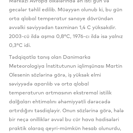
Mərkəzi Avropa ölkələrində ən isti gün və
gecələr təhlil edilib. Müəyyən olunub ki, bu gün
orta qlobal temperatur sənaye dövründən
əvvəlki səviyyədən təxminən 1,4 C yüksəkdir.
2003-cü ildə aşma 0,8°C, 1976-cı ildə isə yalnız
0,3°C idi.
Tədqiqatla tanış olan Danimarka
Meteorologiya İnstitutunun iqlimşünası Martin
Olesenin sözlərinə görə, iş yüksək elmi
səviyyədə aparılıb və orta qlobal
temperaturun artmasının ekstremal istilik
dalğaları ehtimalını əhəmiyyətli dərəcədə
artırdığını təsdiqləyir. Onun sözlərinə görə, hələ
bir neçə onilliklər əvvəl bu cür hava hadisələri
praktik olaraq qeyri-mümkün hesab olunurdu,