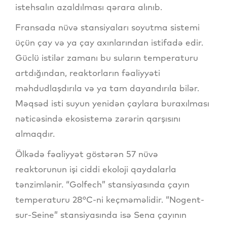
istehsalın azaldılması qərara alınıb.
Fransada nüvə stansiyaları soyutma sistemi
üçün çay və ya çay axınlarından istifadə edir.
Güclü istilər zamanı bu suların temperaturu
artdığından, reaktorların fəaliyyəti
məhdudlaşdırıla və ya tam dayandırıla bilər.
Məqsəd isti suyun yenidən çaylara buraxılması
nəticəsində ekosistemə zərərin qarşısını
almaqdır.
Ölkədə fəaliyyət göstərən 57 nüvə
reaktorunun işi ciddi ekoloji qaydalarla
tənzimlənir. “Golfech” stansiyasında çayın
temperaturu 28°C-ni keçməməlidir. “Nogent-
sur-Seine” stansiyasında isə Sena çayının