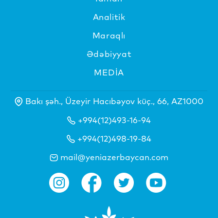
Analitik
Maraqlı
Ədəbiyyat
MEDİA
Bakı şəh., Üzeyir Hacıbəyov küç., 66, AZ1000
+994(12)493-16-94
+994(12)498-19-84
mail@yeniazerbaycan.com