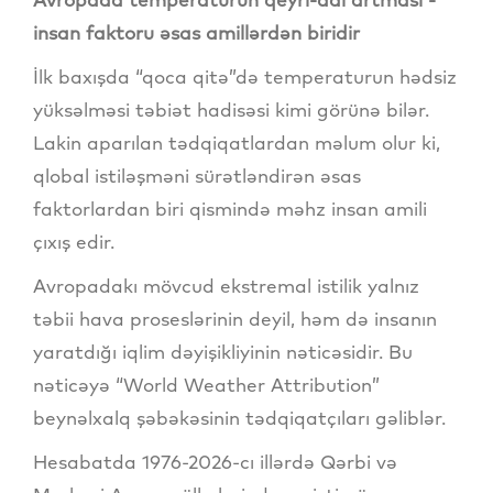
insan faktoru əsas amillərdən biridir
İlk baxışda “qoca qitə”də temperaturun hədsiz
yüksəlməsi təbiət hadisəsi kimi görünə bilər.
Lakin aparılan tədqiqatlardan məlum olur ki,
qlobal istiləşməni sürətləndirən əsas
faktorlardan biri qismində məhz insan amili
çıxış edir.
Avropadakı mövcud ekstremal istilik yalnız
təbii hava proseslərinin deyil, həm də insanın
yaratdığı iqlim dəyişikliyinin nəticəsidir. Bu
nəticəyə “World Weather Attribution”
beynəlxalq şəbəkəsinin tədqiqatçıları gəliblər.
Hesabatda 1976-2026-cı illərdə Qərbi və