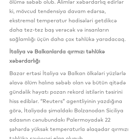
ölümə səbəb olub. Alimlər xəbərdarlıq edirlər
ki, mövcud tendensiya davam edərsə,
ekstremal temperatur hadisələri getdikcə
daha tez-tez baş verəcək və insanların
sağlamlığı üçün daha çox təhlükə yaradacaq.
İtaliya və Balkanlarda qırmızı təhlükə
xəbərdarlığı
Bazar ertəsi İtaliya və Balkan ölkələri yüzlərlə
əlavə ölüm halına səbəb olan və bütün qitədə
gündəlik həyatı pozan rekord istilərin təsirini
hiss ediblər. “Reuters” agentliyinin yazdığına
görə, İtaliyada şimaldakı Bolzanodan Siciliya
adasının cənubundakı Palermoyadək 22
şəhərdə yüksək temperaturla əlaqədar qırmızı
təhlükə səviyyəsi elan olunub.