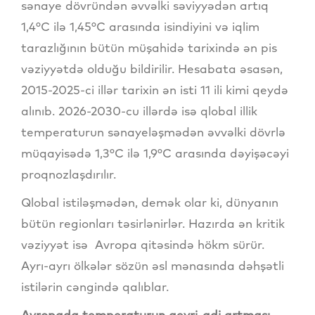
sənaye dövründən əvvəlki səviyyədən artıq
1,4°C ilə 1,45°C arasında isindiyini və iqlim
tarazlığının bütün müşahidə tarixində ən pis
vəziyyətdə olduğu bildirilir. Hesabata əsasən,
2015-2025-ci illər tarixin ən isti 11 ili kimi qeydə
alınıb. 2026-2030-cu illərdə isə qlobal illik
temperaturun sənayeləşmədən əvvəlki dövrlə
müqayisədə 1,3°C ilə 1,9°C arasında dəyişəcəyi
proqnozlaşdırılır.
Qlobal istiləşmədən, demək olar ki, dünyanın
bütün regionları təsirlənirlər. Hazırda ən kritik
vəziyyət isə Avropa qitəsində hökm sürür.
Ayrı-ayrı ölkələr sözün əsl mənasında dəhşətli
istilərin cəngində qalıblar.
Avropada temperaturun qeyri-adi artması -