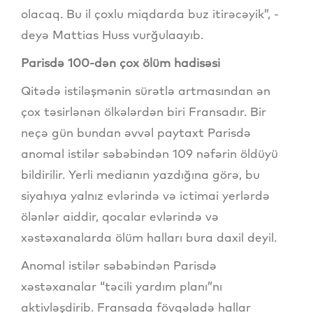
olacaq. Bu il çoxlu miqdarda buz itirəcəyik”, -
deyə Mattias Huss vurğulaayıb.
Parisdə 100-dən çox ölüm hadisəsi
Qitədə istiləşmənin sürətlə artmasından ən
çox təsirlənən ölkələrdən biri Fransadır. Bir
neçə gün bundan əvvəl paytaxt Parisdə
anomal istilər səbəbindən 109 nəfərin öldüyü
bildirilir. Yerli medianın yazdığına görə, bu
siyahıya yalnız evlərində və ictimai yerlərdə
ölənlər aiddir, qocalar evlərində və
xəstəxanalarda ölüm halları bura daxil deyil.
Anomal istilər səbəbindən Parisdə
xəstəxanalar “təcili yardım planı”nı
aktivləşdirib. Fransada fövqəladə hallar