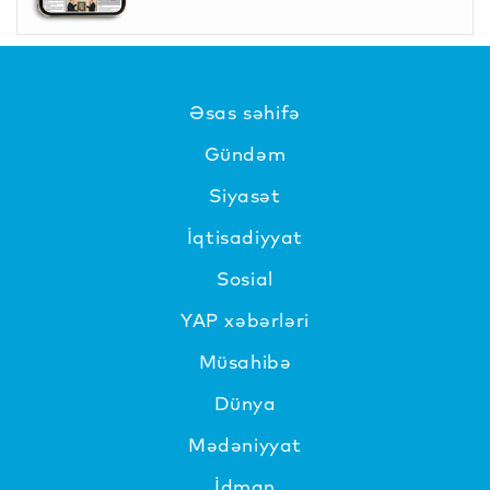
Əsas səhifə
Gündəm
Siyasət
İqtisadiyyat
Sosial
YAP xəbərləri
Müsahibə
Dünya
Mədəniyyat
İdman