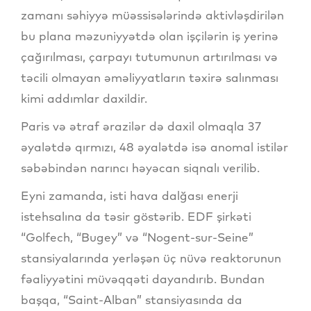
zamanı səhiyyə müəssisələrində aktivləşdirilən
bu plana məzuniyyətdə olan işçilərin iş yerinə
çağırılması, çarpayı tutumunun artırılması və
təcili olmayan əməliyyatların təxirə salınması
kimi addımlar daxildir.
Paris və ətraf ərazilər də daxil olmaqla 37
əyalətdə qırmızı, 48 əyalətdə isə anomal istilər
səbəbindən narıncı həyəcan siqnalı verilib.
Eyni zamanda, isti hava dalğası enerji
istehsalına da təsir göstərib. EDF şirkəti
“Golfech, “Bugey” və “Nogent-sur-Seine”
stansiyalarında yerləşən üç nüvə reaktorunun
fəaliyyətini müvəqqəti dayandırıb. Bundan
başqa, “Saint-Alban” stansiyasında da