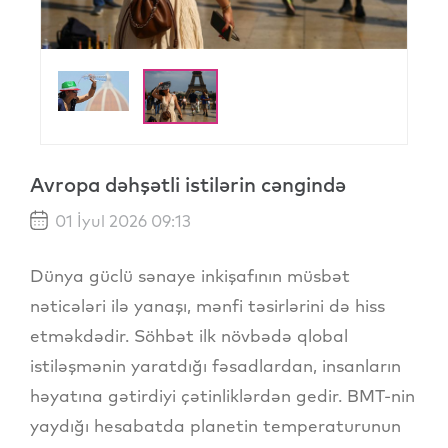
Avropa dəhşətli istilərin cəngində
01 İyul 2026 09:13
Dünya güclü sənaye inkişafının müsbət
nəticələri ilə yanaşı, mənfi təsirlərini də hiss
etməkdədir. Söhbət ilk növbədə qlobal
istiləşmənin yaratdığı fəsadlardan, insanların
həyatına gətirdiyi çətinliklərdən gedir. BMT-nin
yaydığı hesabatda planetin temperaturunun