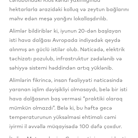
hektarlarla ərazidəki kolluq və zeytun bağlarını
məhv edən meşə yanğını lokallaşdırılıb.
Alimlər bildiriblər ki, iyunun 20-dən başlayan
isti hava dalğası Avropada indiyədək qeydə
alınmış ən güclü istilər olub. Nəticədə, elektrik
təchizatı pozulub, infrastruktur zədələnib və
səhiyyə sistemi həddindən artıq yüklənib.
Alimlərin fikrincə, insan fəaliyyəti nəticəsində
yaranan iqlim dəyişikliyi olmasaydı, belə bir isti
hava dalğasının baş verməsi “praktiki olaraq
mümkün olmazdı”. Belə ki, bu həftə gecə
temperaturunun yüksəlməsi ehtimalı cəmi
iyirmi il əvvəllə müqayisədə 100 dəfə çoxdur.