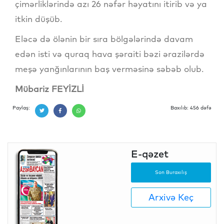
çimərliklərində azı 26 nəfər həyatını itirib və ya
itkin düşüb.
Eləcə də ölənin bir sıra bölgələrində davam
edən isti və quraq hava şəraiti bəzi ərazilərdə
meşə yanğınlarının baş verməsinə səbəb olub.
Mübariz FEYİZLİ
Paylaş:
Baxılıb: 456 dəfə
E-qəzet
Son Buraxılış
Arxivə Keç