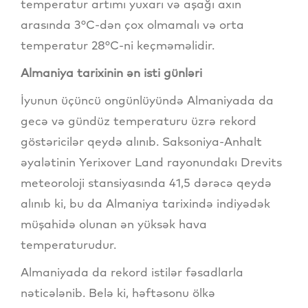
temperatur artımı yuxarı və aşağı axın
arasında 3°C-dən çox olmamalı və orta
temperatur 28°C-ni keçməməlidir.
Almaniya tarixinin ən isti günləri
İyunun üçüncü ongünlüyündə Almaniyada da
gecə və gündüz temperaturu üzrə rekord
göstəricilər qeydə alınıb. Saksoniya-Anhalt
əyalətinin Yerixover Land rayonundakı Drevits
meteoroloji stansiyasında 41,5 dərəcə qeydə
alınıb ki, bu da Almaniya tarixində indiyədək
müşahidə olunan ən yüksək hava
temperaturudur.
Almaniyada da rekord istilər fəsadlarla
nəticələnib. Belə ki, həftəsonu ölkə