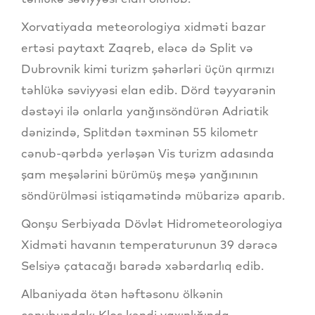
Xorvatiyada meteorologiya xidməti bazar
ertəsi paytaxt Zaqreb, eləcə də Split və
Dubrovnik kimi turizm şəhərləri üçün qırmızı
təhlükə səviyyəsi elan edib. Dörd təyyarənin
dəstəyi ilə onlarla yanğınsöndürən Adriatik
dənizində, Splitdən təxminən 55 kilometr
cənub-qərbdə yerləşən Vis turizm adasında
şam meşələrini bürümüş meşə yanğınının
söndürülməsi istiqamətində mübarizə aparıb.
Qonşu Serbiyada Dövlət Hidrometeorologiya
Xidməti havanın temperaturunun 39 dərəcə
Selsiyə çatacağı barədə xəbərdarlıq edib.
Albaniyada ötən həftəsonu ölkənin
cənubundakı Klos kəndi yaxınlığında