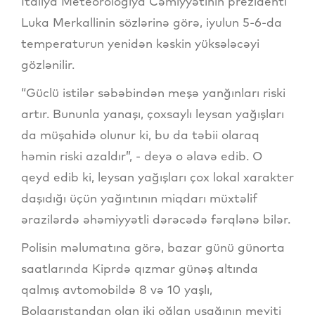
İtaliya Meteorologiya Cəmiyyətinin prezidenti
Luka Merkallinin sözlərinə görə, iyulun 5-6-da
temperaturun yenidən kəskin yüksələcəyi
gözlənilir.
“Güclü istilər səbəbindən meşə yanğınları riski
artır. Bununla yanaşı, çoxsaylı leysan yağışları
da müşahidə olunur ki, bu da təbii olaraq
həmin riski azaldır”, - deyə o əlavə edib. O
qeyd edib ki, leysan yağışları çox lokal xarakter
daşıdığı üçün yağıntının miqdarı müxtəlif
ərazilərdə əhəmiyyətli dərəcədə fərqlənə bilər.
Polisin məlumatına görə, bazar günü günorta
saatlarında Kiprdə qızmar günəş altında
qalmış avtomobildə 8 və 10 yaşlı,
Bolqarıstandan olan iki oğlan uşağının meyiti