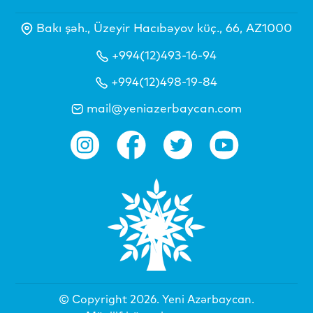
Bakı şəh., Üzeyir Hacıbəyov küç., 66, AZ1000
+994(12)493-16-94
+994(12)498-19-84
mail@yeniazerbaycan.com
© Copyright 2026.
Yeni Azərbaycan
.