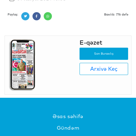
Paylaş:
Baxılıb: 776 dəfə
E-qəzet
Son Buraxılış
Arxivə Keç
Əsas səhifə
Gündəm