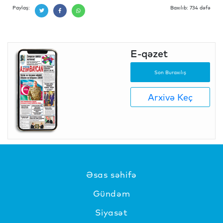
Paylaş:
Baxılıb: 734 dəfə
E-qəzet
Son Buraxılış
Arxivə Keç
Əsas səhifə
Gündəm
Siyasət