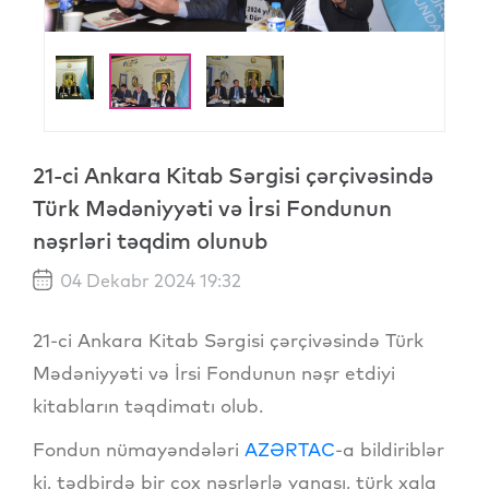
21-ci Ankara Kitab Sərgisi çərçivəsində
Türk Mədəniyyəti və İrsi Fondunun
nəşrləri təqdim olunub
04 Dekabr 2024 19:32
21-ci Ankara Kitab Sərgisi çərçivəsində Türk
Mədəniyyəti və İrsi Fondunun nəşr etdiyi
kitabların təqdimatı olub.
Fondun nümayəndələri
AZƏRTAC
-a bildiriblər
ki, tədbirdə bir çox nəşrlərlə yanaşı, türk xalq