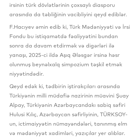
irsinin türk dövlətlərinin çoxsaylı diasporu
arasında da təbliğinin vacibliyini qeyd ediblər.
F.Hacıyev əmin edib ki, Türk Mədəniyyəti və İrsi
Fondu bu istiqamətdə fəaliyyətini bundan
sonra da davam etdirmək və digərləri ilə
yanaşı, 2025-ci ildə Aşıq Ələsgər irsinə həsr
olunmuş beynəlxalq simpozium təşkil etmək
niyyətindədir.
Qeyd edək ki, tədbirin iştirakçıları arasında
Türkiyənin milli müdafiə nazirinin müavini Şuay
Alpay, Türkiyənin Azərbaycandakı sabiq səfiri
Hulusi Kılıç, Azərbaycan səfirliyinin, TÜRKSOY-
un, ictimaiyyətin nümayəndələri, tanınmış elm
və mədəniyyət xadimləri, yazıçılar yer alıblar.