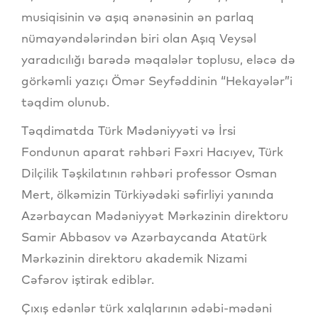
musiqisinin və aşıq ənənəsinin ən parlaq
nümayəndələrindən biri olan Aşıq Veysəl
yaradıcılığı barədə məqalələr toplusu, eləcə də
görkəmli yazıçı Ömər Seyfəddinin “Hekayələr”i
təqdim olunub.
Təqdimatda Türk Mədəniyyəti və İrsi
Fondunun aparat rəhbəri Fəxri Hacıyev, Türk
Dilçilik Təşkilatının rəhbəri professor Osman
Mert, ölkəmizin Türkiyədəki səfirliyi yanında
Azərbaycan Mədəniyyət Mərkəzinin direktoru
Samir Abbasov və Azərbaycanda Atatürk
Mərkəzinin direktoru akademik Nizami
Cəfərov iştirak ediblər.
Çıxış edənlər türk xalqlarının ədəbi-mədəni