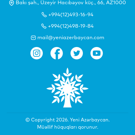
Bakı şəh., Üzeyir Hacıbəyov küç., 66, AZ1000
+994(12)493-16-94
+994(12)498-19-84
mail@yeniazerbaycan.com
© Copyright 2026.
Yeni Azərbaycan
.
Müəllif hüquqları qorunur.