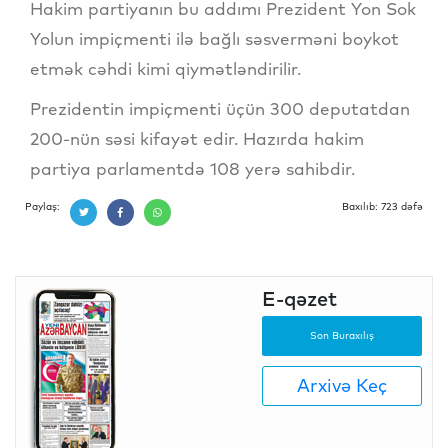
Hakim partiyanın bu addımı Prezident Yon Sok
Yolun impiçmenti ilə bağlı səsverməni boykot
etmək cəhdi kimi qiymətləndirilir.
Prezidentin impiçmenti üçün 300 deputatdan
200-nün səsi kifayət edir. Hazırda hakim
partiya parlamentdə 108 yerə sahibdir.
Paylaş:
Baxılıb: 723 dəfə
E-qəzet
Son Buraxılış
Arxivə Keç