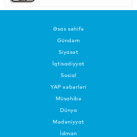
Əsas səhifə
Gündəm
Siyasət
İqtisadiyyat
Sosial
YAP xəbərləri
Müsahibə
Dünya
Mədəniyyat
İdman