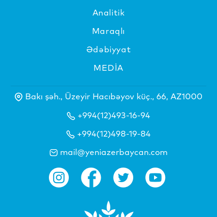
Analitik
Maraqlı
Ədəbiyyat
MEDİA
Bakı şəh., Üzeyir Hacıbəyov küç., 66, AZ1000
+994(12)493-16-94
+994(12)498-19-84
mail@yeniazerbaycan.com