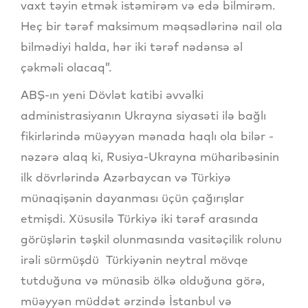
vaxt təyin etmək istəmirəm və edə bilmirəm.
Heç bir tərəf maksimum məqsədlərinə nail ola
bilmədiyi halda, hər iki tərəf nədənsə əl
çəkməli olacaq”.
ABŞ-ın yeni Dövlət katibi əvvəlki
administrasiyanın Ukrayna siyasəti ilə bağlı
fikirlərində müəyyən mənada haqlı ola bilər -
nəzərə alaq ki, Rusiya-Ukrayna müharibəsinin
ilk dövrlərində Azərbaycan və Türkiyə
münaqişənin dayanması üçün çağırışlar
etmişdi. Xüsusilə Türkiyə iki tərəf arasında
görüşlərin təşkil olunmasında vasitəçilik rolunu
irəli sürmüşdü Türkiyənin neytral mövqe
tutduğuna və münasib ölkə olduğuna görə,
müəyyən müddət ərzində İstanbul və