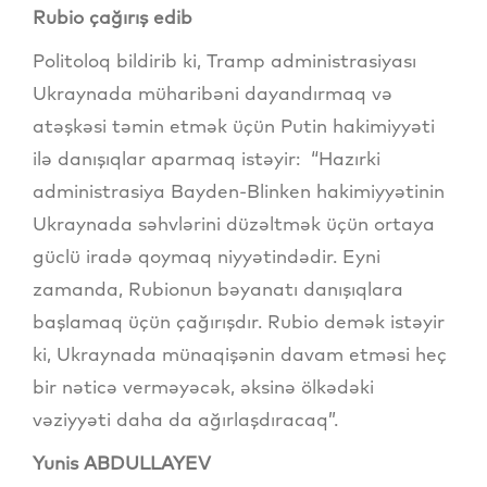
Rubio çağırış edib
Politoloq bildirib ki, Tramp administrasiyası
Ukraynada müharibəni dayandırmaq və
atəşkəsi təmin etmək üçün Putin hakimiyyəti
ilə danışıqlar aparmaq istəyir: “Hazırki
administrasiya Bayden-Blinken hakimiyyətinin
Ukraynada səhvlərini düzəltmək üçün ortaya
güclü iradə qoymaq niyyətindədir. Eyni
zamanda, Rubionun bəyanatı danışıqlara
başlamaq üçün çağırışdır. Rubio demək istəyir
ki, Ukraynada münaqişənin davam etməsi heç
bir nəticə verməyəcək, əksinə ölkədəki
vəziyyəti daha da ağırlaşdıracaq”.
Yunis ABDULLAYEV