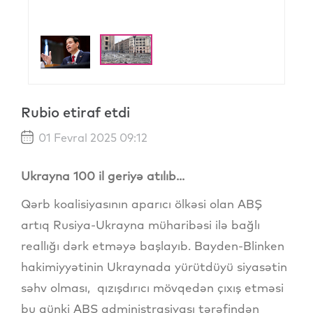
Rubio etiraf etdi
01 Fevral 2025 09:12
Ukrayna 100 il geriyə atılıb...
Qərb koalisiyasının aparıcı ölkəsi olan ABŞ
artıq Rusiya-Ukrayna müharibəsi ilə bağlı
reallığı dərk etməyə başlayıb. Bayden-Blinken
hakimiyyətinin Ukraynada yürütdüyü siyasətin
səhv olması, qızışdırıcı mövqedən çıxış etməsi
bu günki ABŞ administrasiyası tərəfindən