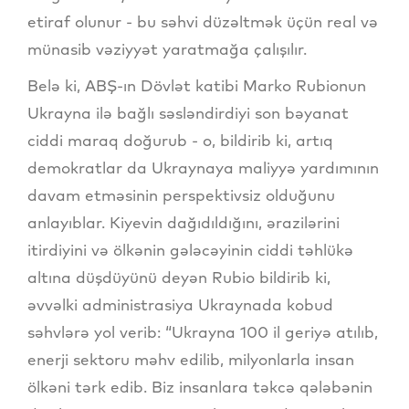
etiraf olunur - bu səhvi düzəltmək üçün real və
münasib vəziyyət yaratmağa çalışılır.
Belə ki, ABŞ-ın Dövlət katibi Marko Rubionun
Ukrayna ilə bağlı səsləndirdiyi son bəyanat
ciddi maraq doğurub - o, bildirib ki, artıq
demokratlar da Ukraynaya maliyyə yardımının
davam etməsinin perspektivsiz olduğunu
anlayıblar. Kiyevin dağıdıldığını, ərazilərini
itirdiyini və ölkənin gələcəyinin ciddi təhlükə
altına düşdüyünü deyən Rubio bildirib ki,
əvvəlki administrasiya Ukraynada kobud
səhvlərə yol verib: “Ukrayna 100 il geriyə atılıb,
enerji sektoru məhv edilib, milyonlarla insan
ölkəni tərk edib. Biz insanlara təkcə qələbənin