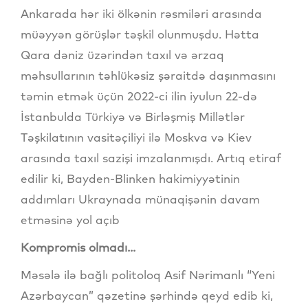
Ankarada hər iki ölkənin rəsmiləri arasında
müəyyən görüşlər təşkil olunmuşdu. Hətta
Qara dəniz üzərindən taxıl və ərzaq
məhsullarının təhlükəsiz şəraitdə daşınmasını
təmin etmək üçün 2022-ci ilin iyulun 22-də
İstanbulda Türkiyə və Birləşmiş Millətlər
Təşkilatının vasitəçiliyi ilə Moskva və Kiev
arasında taxıl sazişi imzalanmışdı. Artıq etiraf
edilir ki, Bayden-Blinken hakimiyyətinin
addımları Ukraynada münaqişənin davam
etməsinə yol açıb
Kompromis olmadı...
Məsələ ilə bağlı politoloq Asif Nərimanlı “Yeni
Azərbaycan” qəzetinə şərhində qeyd edib ki,