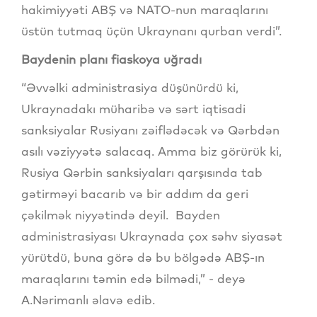
hakimiyyəti ABŞ və NATO-nun maraqlarını
üstün tutmaq üçün Ukraynanı qurban verdi”.
Baydenin planı fiaskoya uğradı
“Əvvəlki administrasiya düşünürdü ki,
Ukraynadakı müharibə və sərt iqtisadi
sanksiyalar Rusiyanı zəiflədəcək və Qərbdən
asılı vəziyyətə salacaq. Amma biz görürük ki,
Rusiya Qərbin sanksiyaları qarşısında tab
gətirməyi bacarıb və bir addım da geri
çəkilmək niyyətində deyil. Bayden
administrasiyası Ukraynada çox səhv siyasət
yürütdü, buna görə də bu bölgədə ABŞ-ın
maraqlarını təmin edə bilmədi,” - deyə
A.Nərimanlı əlavə edib.