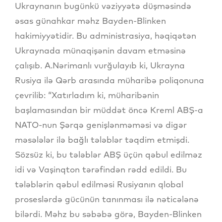
Ukraynanın bugünkü vəziyyətə düşməsində
əsas günahkar məhz Bayden-Blinken
hakimiyyətidir. Bu administrasiya, həqiqətən
Ukraynada münaqişənin davam etməsinə
çalışıb. A.Nərimanlı vurğulayıb ki, Ukrayna
Rusiya ilə Qərb arasında müharibə poliqonuna
çevrilib: “Xatırladım ki, müharibənin
başlamasından bir müddət öncə Kreml ABŞ-a
NATO-nun Şərqə genişlənməməsi və digər
məsələlər ilə bağlı tələblər təqdim etmişdi.
Sözsüz ki, bu tələblər ABŞ üçün qəbul edilməz
idi və Vaşinqton tərəfindən rədd edildi. Bu
tələblərin qəbul edilməsi Rusiyanın qlobal
proseslərdə gücünün tanınması ilə nəticələnə
bilərdi. Məhz bu səbəbə görə, Bayden-Blinken