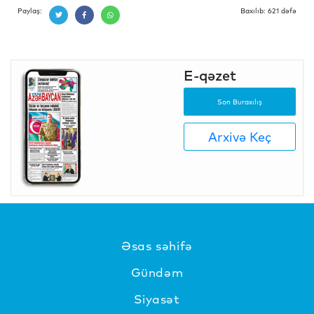
Paylaş:
Baxılıb: 621 dəfə
E-qəzet
Son Buraxılış
Arxivə Keç
Əsas səhifə
Gündəm
Siyasət