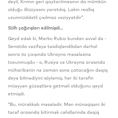
deyil, Krımın geri qaytarılmasının da mümkün
olduğu illüziyasını yaratdıq. Lakin reallıq
uzunmüddətli çıxılmaz vəziyyətdir”.
Sülh çağırışları edilmişdi...
Qeyd edək ki, Marko Rubio bundan əvvəl də -
Senatda vəzifəyə təsdiqləndikdən dərhal
sonra öz çıxışında Ukrayna məsələsinə
toxunmuşdu - o, Rusiya və Ukrayna arasında
müharibənin nə zaman sona çatacağını dəqiq
deyə bilmədiyini söyləmiş, hər iki tərəfin
müəyyən güzəştlərə getməli olduğunu qeyd
etmişdi.
“Bu, mürəkkəb məsələdir. Mən münaqişəni iki
tərəf arasında bitirmək cəhdlərində dəqiq