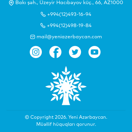
Bakı şəh., Üzeyir Hacıbəyov küç., 66, AZ1000
+994(12)493-16-94
+994(12)498-19-84
mail@yeniazerbaycan.com
© Copyright 2026.
Yeni Azərbaycan
.
Müəllif hüquqları qorunur.