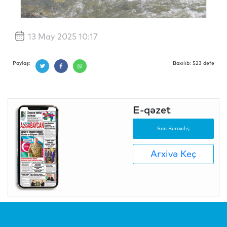
13 May 2025 10:17
Paylaş:
Baxılıb: 523 dəfə
E-qəzet
Son Buraxılış
Arxivə Keç