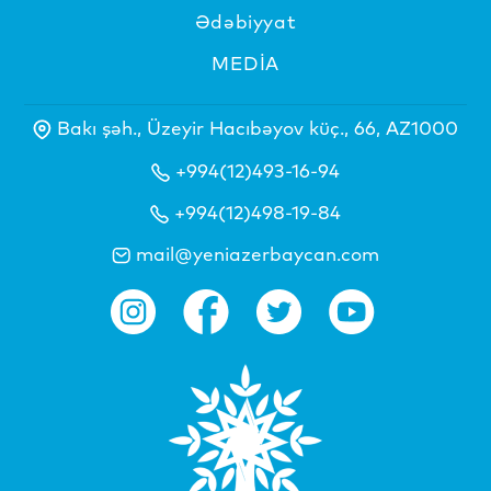
Ədəbiyyat
MEDİA
Bakı şəh., Üzeyir Hacıbəyov küç., 66, AZ1000
+994(12)493-16-94
+994(12)498-19-84
mail@yeniazerbaycan.com