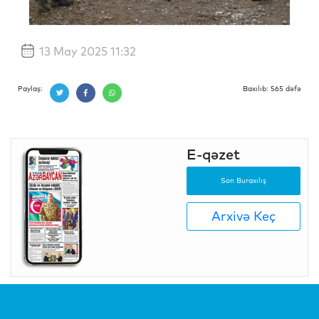
13 May 2025 11:32
Paylaş:
Baxılıb: 565 dəfə
E-qəzet
Son Buraxılış
Arxivə Keç