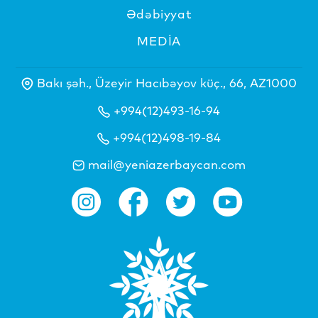
Ədəbiyyat
MEDİA
Bakı şəh., Üzeyir Hacıbəyov küç., 66, AZ1000
+994(12)493-16-94
+994(12)498-19-84
mail@yeniazerbaycan.com