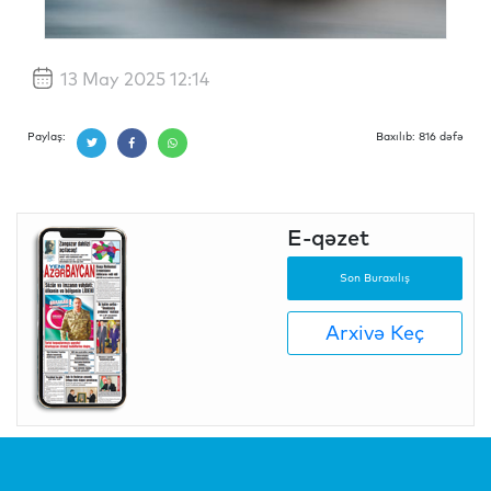
13 May 2025 12:14
Paylaş:
Baxılıb: 816 dəfə
E-qəzet
Son Buraxılış
Arxivə Keç