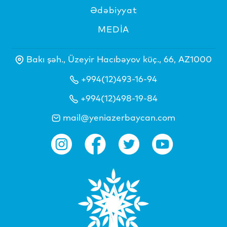
Ədəbiyyat
MEDİA
Bakı şəh., Üzeyir Hacıbəyov küç., 66, AZ1000
+994(12)493-16-94
+994(12)498-19-84
mail@yeniazerbaycan.com