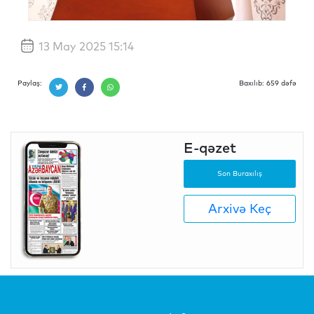
13 May 2025 15:14
Paylaş:
Baxılıb: 659 dəfə
E-qəzet
Son Buraxılış
Arxivə Keç