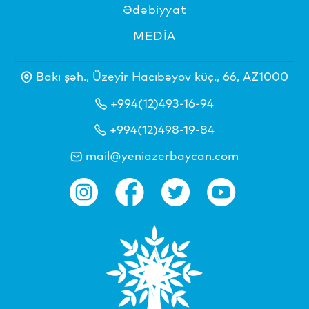
Ədəbiyyat
MEDİA
Bakı şəh., Üzeyir Hacıbəyov küç., 66, AZ1000
+994(12)493-16-94
+994(12)498-19-84
mail@yeniazerbaycan.com