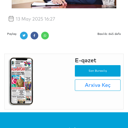
13 May 2025 16:27
Paylaş:
Baxılıb: 645 dəfə
E-qəzet
Son Buraxılış
Arxivə Keç