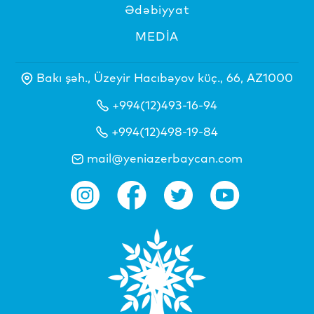
Ədəbiyyat
MEDİA
Bakı şəh., Üzeyir Hacıbəyov küç., 66, AZ1000
+994(12)493-16-94
+994(12)498-19-84
mail@yeniazerbaycan.com