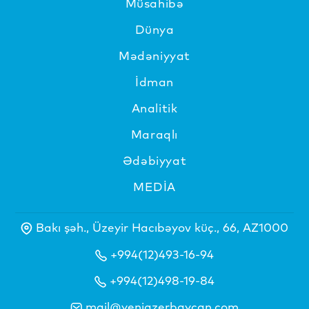
Müsahibə
Dünya
Mədəniyyat
İdman
Analitik
Maraqlı
Ədəbiyyat
MEDİA
Bakı şəh., Üzeyir Hacıbəyov küç., 66, AZ1000
+994(12)493-16-94
+994(12)498-19-84
mail@yeniazerbaycan.com