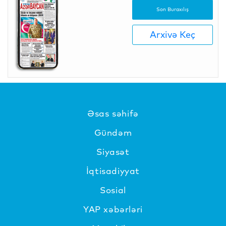
Son Buraxılış
Arxivə Keç
Əsas səhifə
Gündəm
Siyasət
İqtisadiyyat
Sosial
YAP xəbərləri