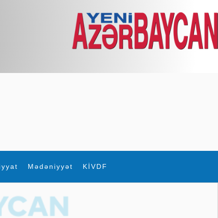
iyyat
Mədəniyyət
KİVDF