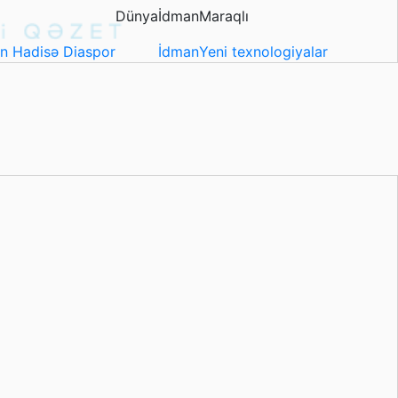
Dünya
İdman
Maraqlı
in
Hadisə
Diaspor
İdman
Yeni texnologiyalar