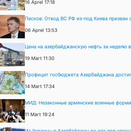
16 Aprel 17:18
Песков: Отвод ВС РФ из-под Киева призван 
06 Aprel 13:53
Цена на азербайджанскую нефть за неделю 
19 Mart 11:30
Профицит госбюджета Азербайджана достиг
14 Mart 17:34
МИД: Незаконные армянские военные форми
11 Mart 19:24
Из Украины в Азербайджан до сих пор эвак