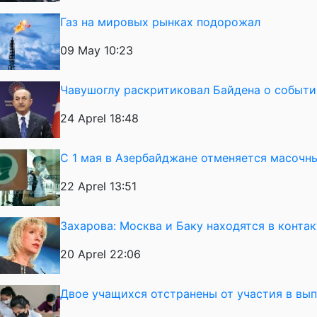
Газ на мировых рынках подорожал
09 May 10:23
Чавушоглу раскритиковал Байдена о события
24 Aprel 18:48
С 1 мая в Азербайджане отменяется масоч
22 Aprel 13:51
Захарова: Москва и Баку находятся в конта
20 Aprel 22:06
Двое учащихся отстранены от участия в вы