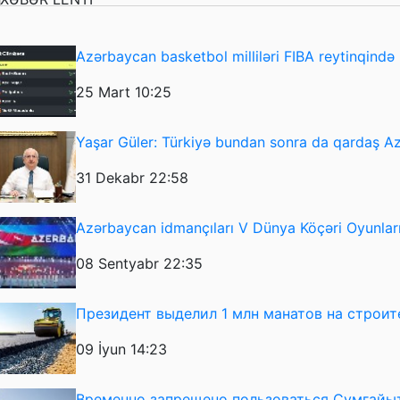
Azərbaycan basketbol milliləri FIBA reytinqində i
25 Mart 10:25
Yaşar Güler: Türkiyə bundan sonra da qardaş 
31 Dekabr 22:58
Azərbaycan idmançıları V Dünya Köçəri Oyunlarını
08 Sentyabr 22:35
Президент выделил 1 млн манатов на строит
09 İyun 14:23
Временно запрещено пользоваться Сумгайы