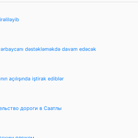
rəliləyib
Azərbaycanı dəstəkləməkdə davam edəcək
n açılışında iştirak ediblər
ельство дороги в Саатлы
тским пляжем