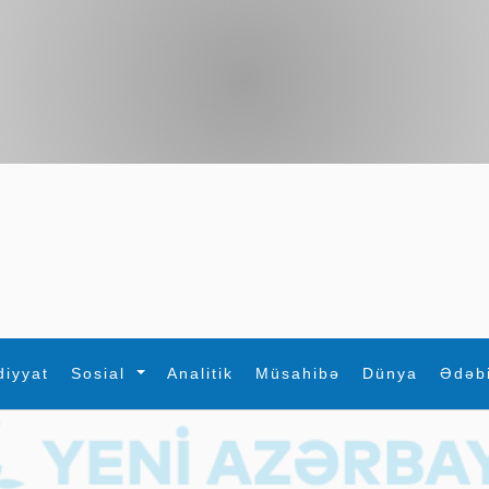
diyyat
Sosial
Analitik
Müsahibə
Dünya
Ədəb