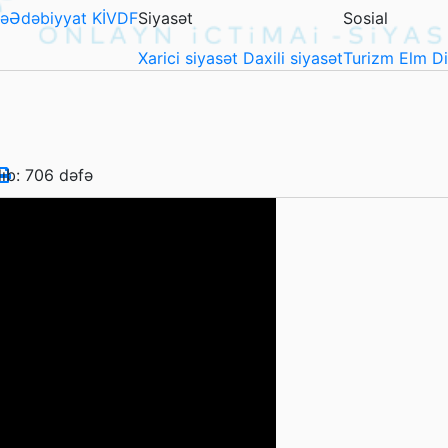
ə
Ədəbiyyat
KİVDF
Siyasət
Sosial
Xarici siyasət
Daxili siyasət
Turizm
Elm
D
lıb: 706 dəfə