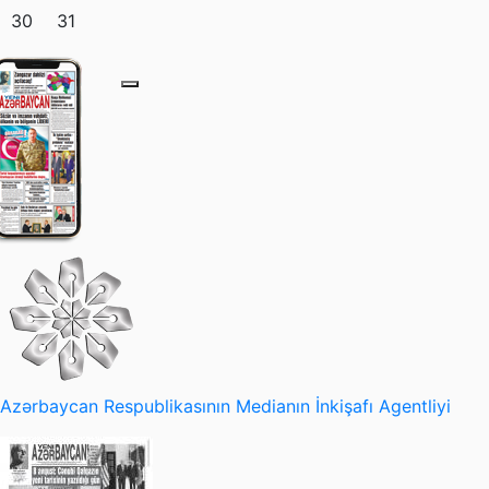
30
31
Azərbaycan Respublikasının Medianın İnkişafı Agentliyi