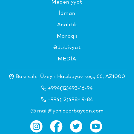
Mədəniyyat
İdman
Analitik
Maraqlı
Ədəbiyyat
MEDİA
Bakı şəh., Üzeyir Hacıbəyov küç., 66, AZ1000
+994(12)493-16-94
+994(12)498-19-84
mail@yeniazerbaycan.com