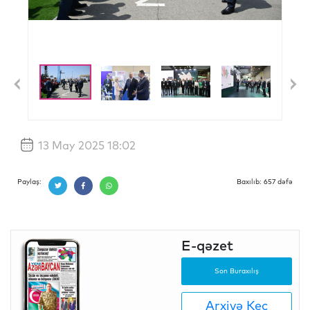
Previous
N
13 May 2025 18:02
Paylaş:
Baxılıb: 657 dəfə
E-qəzet
Son Buraxılış
Arxivə Keç