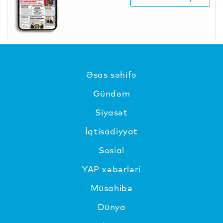
Əsas səhifə
Gündəm
Siyasət
İqtisadiyyat
Sosial
YAP xəbərləri
Müsahibə
Dünya