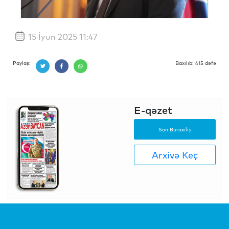
15 İyun 2025 11:47
Paylaş:
Baxılıb: 415 dəfə
E-qəzet
Son Buraxılış
Arxivə Keç