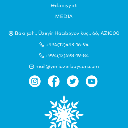
Ədəbiyyat
MEDİA
Bakı şəh., Üzeyir Hacıbəyov küç., 66, AZ1000
+994(12)493-16-94
+994(12)498-19-84
mail@yeniazerbaycan.com