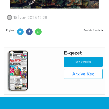
15 İyun 2025 12:28
Paylaş:
Baxılıb: 414 dəfə
E-qəzet
Son Buraxılış
Arxivə Keç