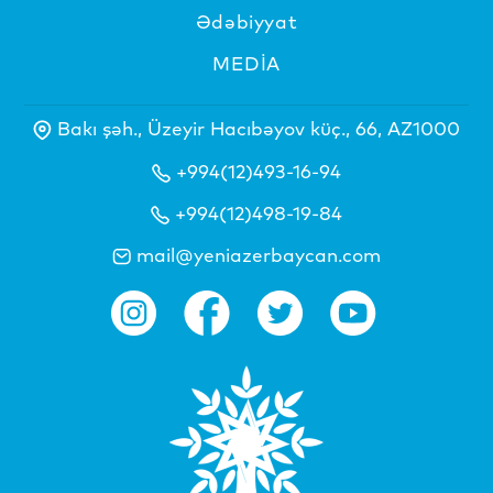
Ədəbiyyat
MEDİA
Bakı şəh., Üzeyir Hacıbəyov küç., 66, AZ1000
+994(12)493-16-94
+994(12)498-19-84
mail@yeniazerbaycan.com