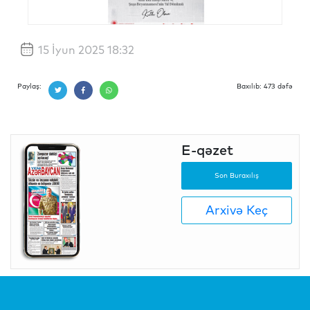
15 İyun 2025 18:32
Paylaş:
Baxılıb: 473 dəfə
E-qəzet
Son Buraxılış
Arxivə Keç