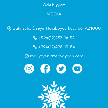
Ədəbiyyat
MEDİA
Bakı şəh., Üzeyir Hacıbəyov küç., 66, AZ1000
+994(12)493-16-94
+994(12)498-19-84
mail@yeniazerbaycan.com