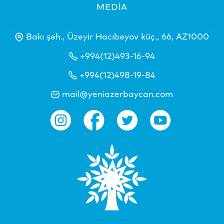
MEDİA
Bakı şəh., Üzeyir Hacıbəyov küç., 66, AZ1000
+994(12)493-16-94
+994(12)498-19-84
mail@yeniazerbaycan.com