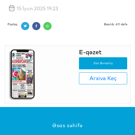
15 İyun 2025 19:23
Paylaş:
Baxılıb: 611 dəfə
E-qəzet
Son Buraxılış
Arxivə Keç
Əsas səhifə