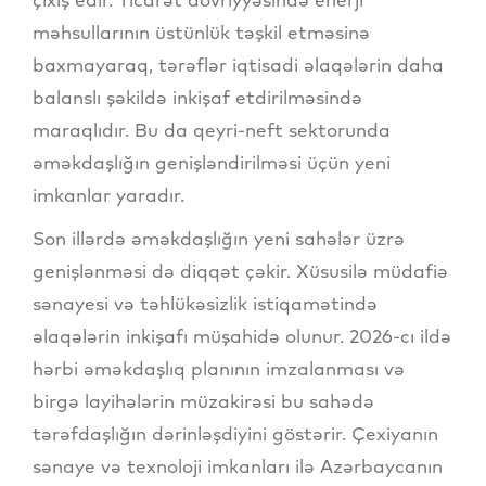
məhsullarının üstünlük təşkil etməsinə
baxmayaraq, tərəflər iqtisadi əlaqələrin daha
balanslı şəkildə inkişaf etdirilməsində
maraqlıdır. Bu da qeyri-neft sektorunda
əməkdaşlığın genişləndirilməsi üçün yeni
imkanlar yaradır.
Son illərdə əməkdaşlığın yeni sahələr üzrə
genişlənməsi də diqqət çəkir. Xüsusilə müdafiə
sənayesi və təhlükəsizlik istiqamətində
əlaqələrin inkişafı müşahidə olunur. 2026-cı ildə
hərbi əməkdaşlıq planının imzalanması və
birgə layihələrin müzakirəsi bu sahədə
tərəfdaşlığın dərinləşdiyini göstərir. Çexiyanın
sənaye və texnoloji imkanları ilə Azərbaycanın