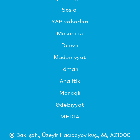
Sosial
YAP xəbərləri
Müsahibə
Dünya
Mədəniyyat
İdman
Analitik
Maraqlı
Ədəbiyyat
MEDİA
Bakı şəh., Üzeyir Hacıbəyov küç., 66, AZ1000