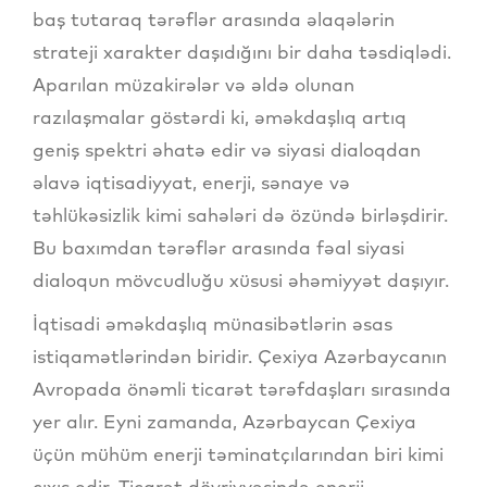
baş tutaraq tərəflər arasında əlaqələrin
strateji xarakter daşıdığını bir daha təsdiqlədi.
Aparılan müzakirələr və əldə olunan
razılaşmalar göstərdi ki, əməkdaşlıq artıq
geniş spektri əhatə edir və siyasi dialoqdan
əlavə iqtisadiyyat, enerji, sənaye və
təhlükəsizlik kimi sahələri də özündə birləşdirir.
Bu baxımdan tərəflər arasında fəal siyasi
dialoqun mövcudluğu xüsusi əhəmiyyət daşıyır.
İqtisadi əməkdaşlıq münasibətlərin əsas
istiqamətlərindən biridir. Çexiya Azərbaycanın
Avropada önəmli ticarət tərəfdaşları sırasında
yer alır. Eyni zamanda, Azərbaycan Çexiya
üçün mühüm enerji təminatçılarından biri kimi
çıxış edir. Ticarət dövriyyəsində enerji