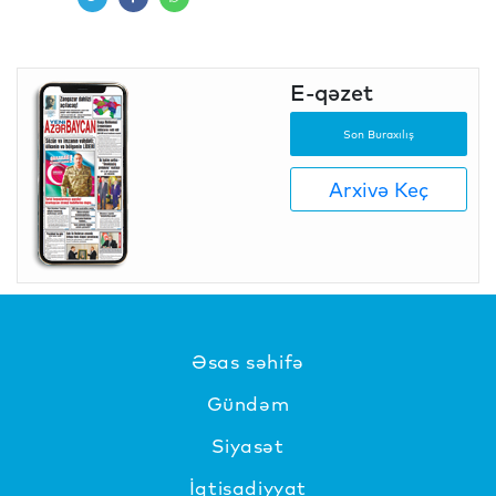
E-qəzet
Son Buraxılış
Arxivə Keç
Əsas səhifə
Gündəm
Siyasət
İqtisadiyyat