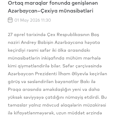
Ortaq maraqlar fonunda genişlənən
Azərbaycan–Çexiya münasibətləri
01 May 2026 11:30
27 aprel tarixində Çex Respublikasının Baş
naziri Andrey Babişin Azərbaycana həyata
keçirdiyi rəsmi səfər iki ölkə arasındakı
münasibətlərin inkişafında mühüm mərhələ
kimi qiymətləndirilə bilər. Səfər çərçivəsində
Azərbaycan Prezidenti İlham Əliyevlə keçirilən
görüş və səsləndirilən bəyanatlar Bakı ilə
Praqa arasında əməkdaşlığın yeni və daha
yüksək səviyyəyə çatdığını nümayiş etdirdi. Bu
təmaslar yalnız mövcud əlaqələrin müzakirəsi
ilə kifayətlənməyərək, uzun müddət ərzində