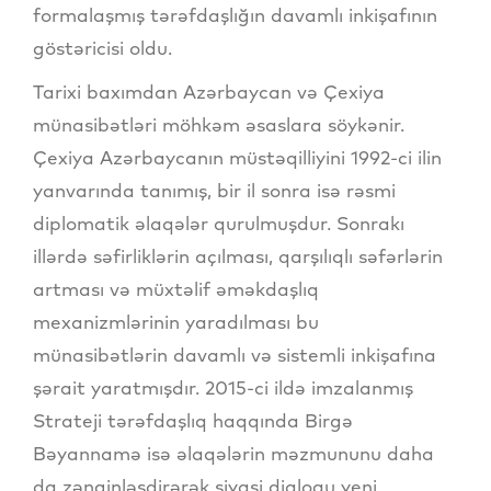
formalaşmış tərəfdaşlığın davamlı inkişafının
göstəricisi oldu.
Tarixi baxımdan Azərbaycan və Çexiya
münasibətləri möhkəm əsaslara söykənir.
Çexiya Azərbaycanın müstəqilliyini 1992-ci ilin
yanvarında tanımış, bir il sonra isə rəsmi
diplomatik əlaqələr qurulmuşdur. Sonrakı
illərdə səfirliklərin açılması, qarşılıqlı səfərlərin
artması və müxtəlif əməkdaşlıq
mexanizmlərinin yaradılması bu
münasibətlərin davamlı və sistemli inkişafına
şərait yaratmışdır. 2015-ci ildə imzalanmış
Strateji tərəfdaşlıq haqqında Birgə
Bəyannamə isə əlaqələrin məzmununu daha
da zənginləşdirərək siyasi dialoqu yeni