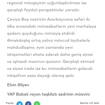
regional mövqeyinin uyğunlaşdırılması isə
qarşılıqlı faydalı perspektivlər yaradır.
Çexiya Baş nazirinin Azərbaycana səfəri iki
ölkə arasındakı münasibətlərin yeni mərhələyə
qədəm qoyduğunu nümayiş etdirdi.
Əməkdaşlıq artıq yalnız mövcud layihələrlə
məhdudlaşmır, eyni zamanda yeni
istiqamətləri əhatə edərək daha geniş siyasi
və iqtisadi məzmun qazanır. Qarşılıqlı etimad
və siyasi iradə isə bu münasibətlərin gələcək
inkişafının əsas dayağı olaraq qalır.
Elvin Əliyev
YAP Babək rayon təşkilatı sədrinin müavini
Paylaş:
Baxılıb: 472 dəfə