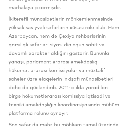
mərhələyə çıxarmışdır.
İkitərəfli münasibətlərin möhkəmlənməsində
yüksək səviyyəli səfərlərin xüsusi rolu olub. Həm
Azərbaycan, həm də Çexiya rəhbərlərinin
qarşılıqlı səfərləri siyasi dialoqun sabit və
davamlı xarakter aldığını göstərir. Bununla
yanaşı, parlamentlərarası əməkdaşlıq,
hökumətlərarası komissiyalar və müxtəlif
sahələr üzrə əlaqələrin inkişafı münasibətləri
daha da gücləndirib. 2011-ci ildə yaradılan
birgə hökumətlərarası komissiya iqtisadi və
texniki əməkdaşlığın koordinasiyasında mühüm
platforma rolunu oynayır.
Son səfər də məhz bu möhkəm təməl üzərində