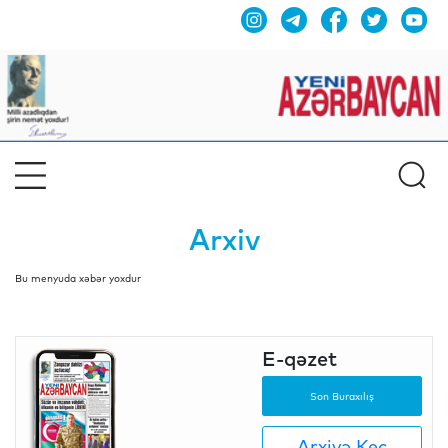
Arxiv
Bu menyuda xəbər yoxdur
E-qəzet
Son Buraxılış
Arxivə Keç