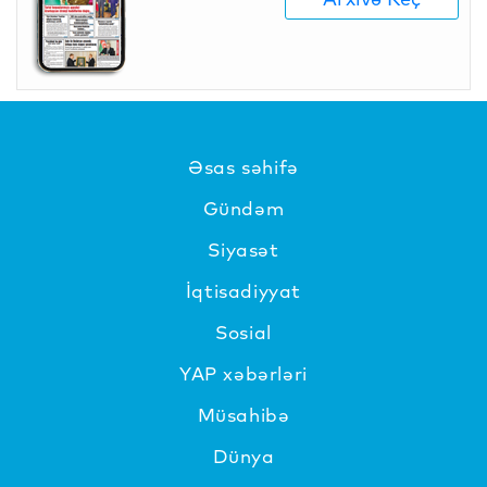
Əsas səhifə
Gündəm
Siyasət
İqtisadiyyat
Sosial
YAP xəbərləri
Müsahibə
Dünya