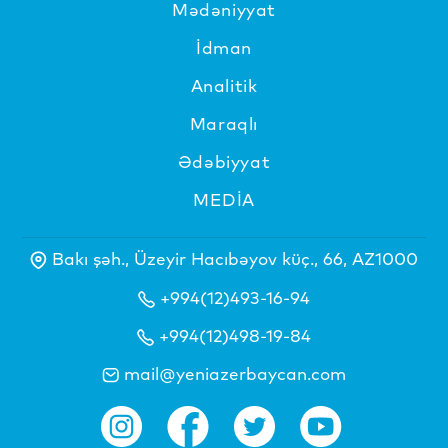
Mədəniyyat
İdman
Analitik
Maraqlı
Ədəbiyyat
MEDİA
Bakı şəh., Üzeyir Hacıbəyov küç., 66, AZ1000
+994(12)493-16-94
+994(12)498-19-84
mail@yeniazerbaycan.com