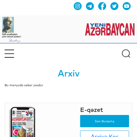
Arxiv
Bu menyuda xəbər yoxdur
E-qəzet
Son Buraxılış
Arxivə Keç