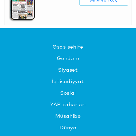
Əsas səhifə
Gündəm
Siyasət
İqtisadiyyat
Sosial
YAP xəbərləri
Müsahibə
Dünya