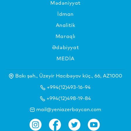
Mədəniyyat
İdman
Analitik
Maraqlı
Ədəbiyyat
MEDİA
Bakı şəh., Üzeyir Hacıbəyov küç., 66, AZ1000
+994(12)493-16-94
+994(12)498-19-84
mail@yeniazerbaycan.com