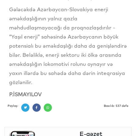
Gələcəkdə Azərbaycan-Slovakiya enerji
əməkdaşlığının yalnız qazla
məhdudlaşmayacağı da proqnozlaşdırılır -
“Yaşıl enerji” sahəsində Azərbaycanın böyük
potensialı bu əməkdaşlığı daha da genişləndirə
bilər. Beləliklə, enerji sektoru iki ölkə arasında
əməkdaşlığın lokomotivi rolunu oynayır və
yaxın illərdə bu sahədə daha dərin inteqrasiya
gözlənilir.
P.İSMAYILOV
Paylaş:
Baxılıb: 537 dəfə
E-qəzet