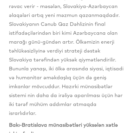
rəvac verir - məsələn, Slovakiya-Azərbaycan
əlaqələri artıq yeni məzmun qazanmaqdadır.
Slovakiyanın Cənub Qaz Dəhlizinin final
istifadəçilərindən biri kimi Azərbaycana olan
marağı günü-gündən artır. Ölkəmizin enerji
təhlükəsizliyinə verdiyi strateji dəstək
Slovakiya tərəfindən yüksək qiymətləndirilir.
Bununla yanaşı, iki ölkə arasında siyasi, iqtisadi
və humanitar əməkdaşlıq üçün də geniş
imkanlar mövcuddur. Hazırki münasibətlər
sistemi nin daha da irəliyə aparılması üçün hər
iki tərəf mühüm addımlar atmaqda
israrlıdırlar.
Bakı-Bratislava münasibətləri yüksələn xətlə