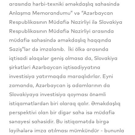
arasında hərbi-texniki əməkdaşlıq sahəsində
Anlaşma Memorandumu” və “Azərbaycan
Respublikasının Müdafiə Nazirliyi ilə Slovakiya
Respublikasının Müdafiə Nazirliyi arasında
müdafiə sahəsində əməkdaşlıq haqqında
Saziş”lər də imzalanıb. İki ölkə arasında
iqtisadi əlaqələr geniş olmasa da, Slovakiya
şirkətləri Azərbaycan iqtisadiyyatına
investisiya yatırmaqda maraqlıdırlar. Eyni
zamanda, Azərbaycan iş adamlarının da
Slovakiyaya investisiya qoyması önəmli
istiqamətlərdən biri olaraq qalır. Əməkdaşlıq
perspektivi olan bir digər sahə isə müdafiə
sənayesi sahəsidir. Bu istiqamətdə birgə
layihələrə imza atılması mümkündür - bununla