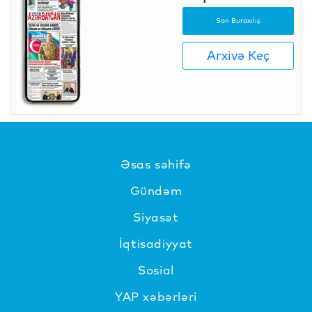
Son Buraxılış
Arxivə Keç
Əsas səhifə
Gündəm
Siyasət
İqtisadiyyat
Sosial
YAP xəbərləri