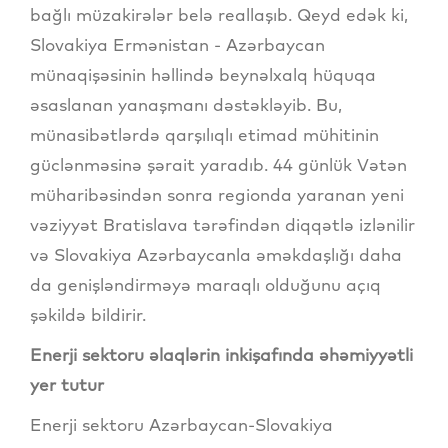
bağlı müzakirələr belə reallaşıb. Qeyd edək ki,
Slovakiya Ermənistan - Azərbaycan
münaqişəsinin həllində beynəlxalq hüquqa
əsaslanan yanaşmanı dəstəkləyib. Bu,
münasibətlərdə qarşılıqlı etimad mühitinin
güclənməsinə şərait yaradıb. 44 günlük Vətən
müharibəsindən sonra regionda yaranan yeni
vəziyyət Bratislava tərəfindən diqqətlə izlənilir
və Slovakiya Azərbaycanla əməkdaşlığı daha
da genişləndirməyə maraqlı olduğunu açıq
şəkildə bildirir.
Enerji sektoru əlaqlərin inkişafında əhəmiyyətli
yer tutur
Enerji sektoru Azərbaycan-Slovakiya