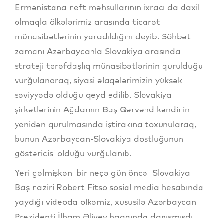
Ermənistana neft məhsullarının ixracı da daxil
olmaqla ölkələrimiz arasında ticarət
münasibətlərinin yaradıldığını deyib. Söhbət
zamanı Azərbaycanla Slovakiya arasında
strateji tərəfdaşlıq münasibətlərinin qurulduğu
vurğulanaraq, siyasi əlaqələrimizin yüksək
səviyyədə olduğu qeyd edilib. Slovakiya
şirkətlərinin Ağdamın Baş Qərvənd kəndinin
yenidən qurulmasında iştirakına toxunularaq,
bunun Azərbaycan-Slovakiya dostluğunun
göstəricisi olduğu vurğulanıb.
Yeri gəlmişkən, bir neçə gün öncə Slovakiya
Baş naziri Robert Fitso sosial media hesabında
yaydığı videoda ölkəmiz, xüsusilə Azərbaycan
Prezidenti İlham Əliyev haqqında danışmışdı.