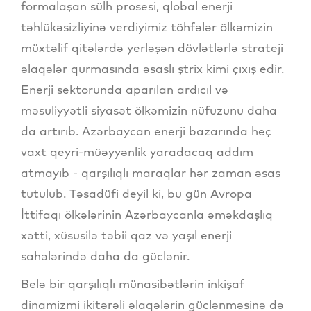
formalaşan sülh prosesi, qlobal enerji
təhlükəsizliyinə verdiyimiz töhfələr ölkəmizin
müxtəlif qitələrdə yerləşən dövlətlərlə strateji
əlaqələr qurmasında əsaslı ştrix kimi çıxış edir.
Enerji sektorunda aparılan ardıcıl və
məsuliyyətli siyasət ölkəmizin nüfuzunu daha
da artırıb. Azərbaycan enerji bazarında heç
vaxt qeyri-müəyyənlik yaradacaq addım
atmayıb - qarşılıqlı maraqlar hər zaman əsas
tutulub. Təsadüfi deyil ki, bu gün Avropa
İttifaqı ölkələrinin Azərbaycanla əməkdaşlıq
xətti, xüsusilə təbii qaz və yaşıl enerji
sahələrində daha da güclənir.
Belə bir qarşılıqlı münasibətlərin inkişaf
dinamizmi ikitərəli əlaqələrin güclənməsinə də