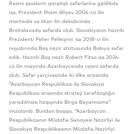
Rəsmi şəxslərin qarşılıqlı səfərlərinə gəldikdə
isə, Prezident İlham Əliyev 2004-cü ilin
martında və ötən ilin dekabrında
Bratislavada səfərdə olub. Slovakiyanın hazırki
Prezidenti Peter Pelleqrini isə 2018-ci ilin
noyabrında Baş nazir statusunda Bakıya səfər
edib. Hazırki Baş nazir Robert Fitso isə 2024-
cü ilin mayında Azərbaycanda rəsmi səfərdə
olub. Səfər çərçivəsində iki ölkə arasında
“Azərbaycan Respublikası ilə Slovakiya
Respublikası arasında strateji tərəfdaşlığın
yaradılması haqqında Birgə Bəyannamə”
imzalanıb. Bundan başqa, “Azərbaycan
Respublikasının Müdafiə Sənayesi Nazirliyi ilə
Slovakiya Respublikasının Müdafiə Nazirliyi