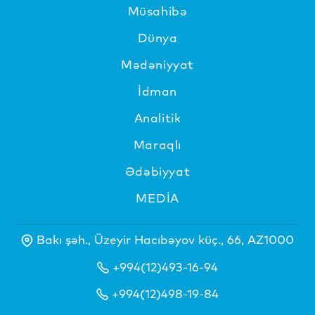
Müsahibə
Dünya
Mədəniyyat
İdman
Analitik
Maraqlı
Ədəbiyyat
MEDİA
Bakı şəh., Üzeyir Hacıbəyov küç., 66, AZ1000
+994(12)493-16-94
+994(12)498-19-84