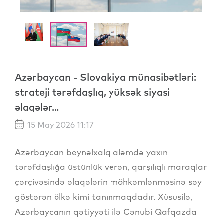
Azərbaycan - Slovakiya münasibətləri:
strateji tərəfdaşlıq, yüksək siyasi
əlaqələr...
15 May 2026 11:17
Azərbaycan beynəlxalq aləmdə yaxın
tərəfdaşlığa üstünlük verən, qarşılıqlı maraqlar
çərçivəsində əlaqələrin möhkəmlənməsinə səy
göstərən ölkə kimi tanınmaqdadır. Xüsusilə,
Azərbaycanın qətiyyəti ilə Cənubi Qafqazda