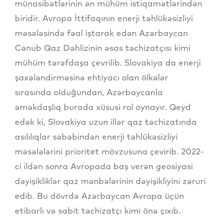
münasibətlərinin ən mühüm istiqamətlərindən
biridir. Avropa İttifaqının enerji təhlükəsizliyi
məsələsində fəal iştarak edən Azərbaycan
Cənub Qaz Dəhlizinin əsas təchizatçısı kimi
mühüm tərəfdaşa çevrilib. Slovakiya da enerji
şaxələndirməsinə ehtiyacı olan ölkələr
sırasında olduğundan, Azərbaycanla
əməkdaşlıq burada xüsusi rol oynayır. Qeyd
edək ki, Slovakiya uzun illər qaz təchizatında
asılılıqlar səbəbindən enerji təhlükəsizliyi
məsələlərini prioritet mövzusuna çevirib. 2022-
ci ildən sonra Avropada baş verən geosiyasi
dəyişikliklər qaz mənbələrinin dəyişikliyini zəruri
edib. Bu dövrdə Azərbaycan Avropa üçün
etibarlı və sabit təchizatçı kimi önə çıxıb.