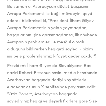
Bu zaman o, Azərbaycan dövlət başçısının
Avropa Parlamenti ilə bağlı mövqeyini qeyd
edərək bildirmişdi ki, “Prezident İlham Əliyev
Avropa Parlamentinin yalan yaymaqdan,
başqalarının işinə qarışmaqdansa, ilk növbədə
Avropanın problemləri ilə məşğul olmalı
olduğunu bildirərkən həqiqəti söylədi - bizim
isə belə problemlərimiz kifayət qədər çoxdur”.
Prezident İlham Əliyev də Slovakiyanın Baş
naziri Robert Fitsonun sosial media hesabında
Azərbaycan haqqında dediyi xoş sözlərlə
əlaqədar özünün X səhifəsində paylaşım edib:
“Əziz Robert, Azərbaycan haqqında
söylədiyiniz həqiqi və dəyərli fikirlərə görə Sizə