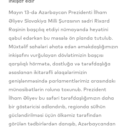
inkişaf edir
Mayın 13-də Azərbaycan Prezidenti İlham
Əliyev Slovakiya Milli Şurasının sədri Rixard
Raşinin başçılıq etdiyi nümayəndə heyətini
qəbul edərkən bu məsələ ön planda tutulub.
Müxtəlif sahələri əhatə edən əməkdaşlığımızın
inkişafını vurğulayan dövlətimizin başçısı
qarşılıqlı hörmətə, dostluğa və tərəfdaşlığa
əsaslanan ikitərəfli əlaqələrimizin
genişlənməsində parlamentlərimiz arasındakı
münasibətlərin roluna toxunub. Prezident
İlham Əliyev bu səfəri tərəfdaşlığımızın daha
bir göstəricisi adlandırıb, regionda sülhün
gücləndirilməsi üçün ölkəmiz tərəfindən
görülən tədbirlərdən danışıb, Azərbaycandan