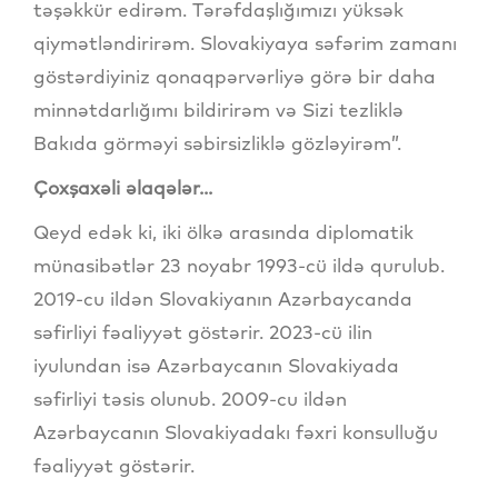
təşəkkür edirəm. Tərəfdaşlığımızı yüksək
qiymətləndirirəm. Slovakiyaya səfərim zamanı
göstərdiyiniz qonaqpərvərliyə görə bir daha
minnətdarlığımı bildirirəm və Sizi tezliklə
Bakıda görməyi səbirsizliklə gözləyirəm”.
Çoxşaxəli əlaqələr...
Qeyd edək ki, iki ölkə arasında diplomatik
münasibətlər 23 noyabr 1993-cü ildə qurulub.
2019-cu ildən Slovakiyanın Azərbaycanda
səfirliyi fəaliyyət göstərir. 2023-cü ilin
iyulundan isə Azərbaycanın Slovakiyada
səfirliyi təsis olunub. 2009-cu ildən
Azərbaycanın Slovakiyadakı fəxri konsulluğu
fəaliyyət göstərir.