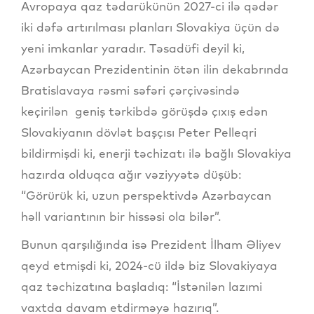
Avropaya qaz tədarükünün 2027-ci ilə qədər
iki dəfə artırılması planları Slovakiya üçün də
yeni imkanlar yaradır. Təsadüfi deyil ki,
Azərbaycan Prezidentinin ötən ilin dekabrında
Bratislavaya rəsmi səfəri çərçivəsində
keçirilən geniş tərkibdə görüşdə çıxış edən
Slovakiyanın dövlət başçısı Peter Pelleqri
bildirmişdi ki, enerji təchizatı ilə bağlı Slovakiya
hazırda olduqca ağır vəziyyətə düşüb:
“Görürük ki, uzun perspektivdə Azərbaycan
həll variantının bir hissəsi ola bilər”.
Bunun qarşılığında isə Prezident İlham Əliyev
qeyd etmişdi ki, 2024-cü ildə biz Slovakiyaya
qaz təchizatına başladıq: “İstənilən lazımi
vaxtda davam etdirməyə hazırıq”.