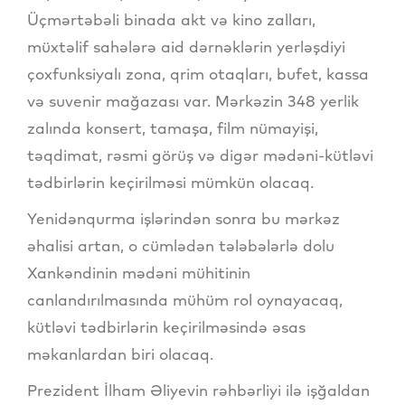
Üçmərtəbəli binada akt və kino zalları,
müxtəlif sahələrə aid dərnəklərin yerləşdiyi
çoxfunksiyalı zona, qrim otaqları, bufet, kassa
və suvenir mağazası var. Mərkəzin 348 yerlik
zalında konsert, tamaşa, film nümayişi,
təqdimat, rəsmi görüş və digər mədəni-kütləvi
tədbirlərin keçirilməsi mümkün olacaq.
Yenidənqurma işlərindən sonra bu mərkəz
əhalisi artan, o cümlədən tələbələrlə dolu
Xankəndinin mədəni mühitinin
canlandırılmasında mühüm rol oynayacaq,
kütləvi tədbirlərin keçirilməsində əsas
məkanlardan biri olacaq.
Prezident İlham Əliyevin rəhbərliyi ilə işğaldan