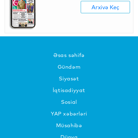
Arxivə Keç
Əsas səhifə
Gündəm
Siyasət
İqtisadiyyat
Sosial
YAP xəbərləri
Müsahibə
Dünya