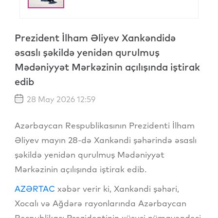
Prezident İlham Əliyev Xankəndidə
əsaslı şəkildə yenidən qurulmuş
Mədəniyyət Mərkəzinin açılışında iştirak
edib
28 May 2026 12:59
Azərbaycan Respublikasının Prezidenti İlham
Əliyev mayın 28-də Xankəndi şəhərində əsaslı
şəkildə yenidən qurulmuş Mədəniyyət
Mərkəzinin açılışında iştirak edib.
AZƏRTAC
xəbər verir ki, Xankəndi şəhəri,
Xocalı və Ağdərə rayonlarında Azərbaycan
Respublikası Prezidentinin xüsusi nümayəndəsi