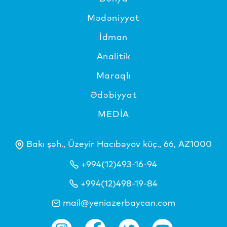
Mədəniyyat
İdman
Analitik
Maraqlı
Ədəbiyyat
MEDİA
Bakı şəh., Üzeyir Hacıbəyov küç., 66, AZ1000
+994(12)493-16-94
+994(12)498-19-84
mail@yeniazerbaycan.com