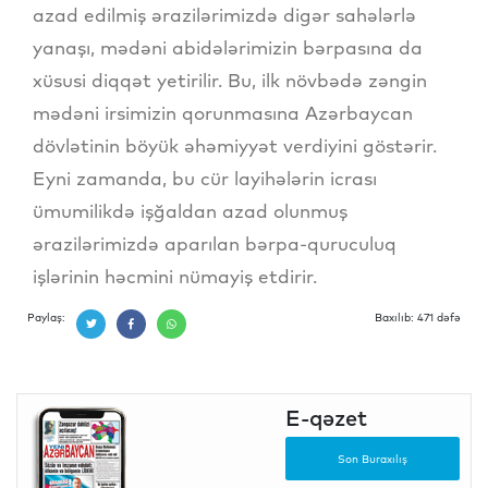
azad edilmiş ərazilərimizdə digər sahələrlə
yanaşı, mədəni abidələrimizin bərpasına da
xüsusi diqqət yetirilir. Bu, ilk növbədə zəngin
mədəni irsimizin qorunmasına Azərbaycan
dövlətinin böyük əhəmiyyət verdiyini göstərir.
Eyni zamanda, bu cür layihələrin icrası
ümumilikdə işğaldan azad olunmuş
ərazilərimizdə aparılan bərpa-quruculuq
işlərinin həcmini nümayiş etdirir.
Paylaş:
Baxılıb: 471 dəfə
E-qəzet
Son Buraxılış