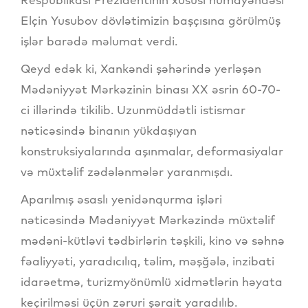
Elçin Yusubov dövlətimizin başçısına görülmüş
işlər barədə məlumat verdi.
Qeyd edək ki, Xankəndi şəhərində yerləşən
Mədəniyyət Mərkəzinin binası XX əsrin 60-70-
ci illərində tikilib. Uzunmüddətli istismar
nəticəsində binanın yükdaşıyan
konstruksiyalarında aşınmalar, deformasiyalar
və müxtəlif zədələnmələr yaranmışdı.
Aparılmış əsaslı yenidənqurma işləri
nəticəsində Mədəniyyət Mərkəzində müxtəlif
mədəni-kütləvi tədbirlərin təşkili, kino və səhnə
fəaliyyəti, yaradıcılıq, təlim, məşğələ, inzibati
idarəetmə, turizmyönümlü xidmətlərin həyata
keçirilməsi üçün zəruri şərait yaradılıb.