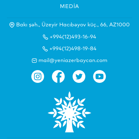
MEDİA
Bakı şəh., Üzeyir Hacıbəyov küç., 66, AZ1000
+994(12)493-16-94
+994(12)498-19-84
mail@yeniazerbaycan.com