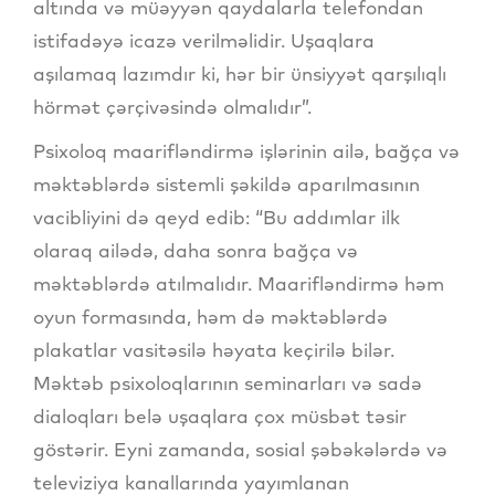
altında və müəyyən qaydalarla telefondan
istifadəyə icazə verilməlidir. Uşaqlara
aşılamaq lazımdır ki, hər bir ünsiyyət qarşılıqlı
hörmət çərçivəsində olmalıdır”.
Psixoloq maarifləndirmə işlərinin ailə, bağça və
məktəblərdə sistemli şəkildə aparılmasının
vacibliyini də qeyd edib: “Bu addımlar ilk
olaraq ailədə, daha sonra bağça və
məktəblərdə atılmalıdır. Maarifləndirmə həm
oyun formasında, həm də məktəblərdə
plakatlar vasitəsilə həyata keçirilə bilər.
Məktəb psixoloqlarının seminarları və sadə
dialoqları belə uşaqlara çox müsbət təsir
göstərir. Eyni zamanda, sosial şəbəkələrdə və
televiziya kanallarında yayımlanan