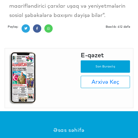
maarifləndirici çarxlar uşaq və yeniyetmələrin
sosial şəbəkələrə baxışını dəyişə bilər”.
Paylaş:
Baxılıb: 412 dəfə
E-qəzet
Son Buraxılış
Arxivə Keç
Əsas səhifə