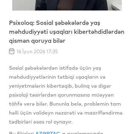
Psixoloq: Sosial şəbəkələrdə yaş
məhdudiyyəti uşaqları kibertəhdidlərdən
qismən qoruya bilər
16 İyun 2026 17:35
Sosial şəbəkələrdən istifadə üçün yaş
məhdudiyyətlərinin tətbiqi uşaqların və
yeniyetmələrin kibertəqib, bulinq və digər
psixoloji təsirlərdən qorunmasına müəyyən
töhfə verə bilər. Bununla belə, problemin tam
həlli üçün valideyn nəzarəti və maarifləndirmə
tədbirləri əsas rol oynayır.
Bu fikirləri
AZƏRTAC
-a açıqlamasında