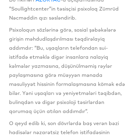
“Soullightcenter”in təsisçisi psixoloq Zümrüd
Nəcməddin qızı səsləndirib.
Psixoloqun sözlərinə görə, sosial şəbəkələrə
girişin məhdudlaşdırılması təqdirəlayiq
addımdır: “Bu, uşaqların telefondan sui-
istifadə etməklə digər insanlara nalayiq
kəlmələr yazmasına, düşünülməmiş rəylər
paylaşmasına görə müəyyən mənada
məsuliyyət hissinin formalaşmasına kömək edə
bilər. Yəni uşaqları və yeniyetmələri təqibdən,
bulinqdən və digər psixoloji təsirlərdən
qorumaq üçün atılan addımdır”.
O qeyd edib ki, son dövrlərdə baş verən bəzi
hadisələr nəzarətsiz telefon istifadəsinin