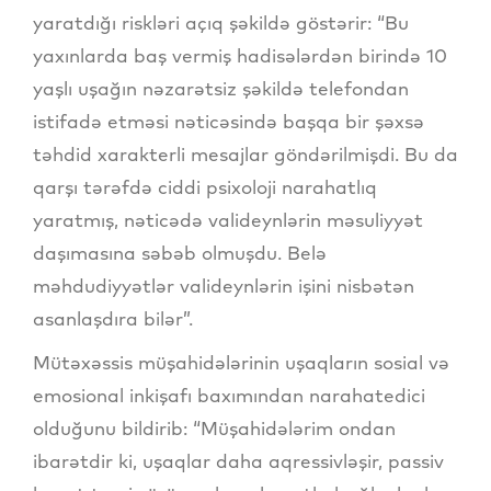
yaratdığı riskləri açıq şəkildə göstərir: “Bu
yaxınlarda baş vermiş hadisələrdən birində 10
yaşlı uşağın nəzarətsiz şəkildə telefondan
istifadə etməsi nəticəsində başqa bir şəxsə
təhdid xarakterli mesajlar göndərilmişdi. Bu da
qarşı tərəfdə ciddi psixoloji narahatlıq
yaratmış, nəticədə valideynlərin məsuliyyət
daşımasına səbəb olmuşdu. Belə
məhdudiyyətlər valideynlərin işini nisbətən
asanlaşdıra bilər”.
Mütəxəssis müşahidələrinin uşaqların sosial və
emosional inkişafı baxımından narahatedici
olduğunu bildirib: “Müşahidələrim ondan
ibarətdir ki, uşaqlar daha aqressivləşir, passiv