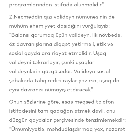
proqramlarından istifadə olunmalıdır”.
Z.Nəcməddin qızı valideyn nümunəsinin də
mühüm əhəmiyyət daşıdığını vurğulayıb:
“Balansı qorumaq üçün valideyn, ilk növbədə,
öz davranışlarına diqqət yetirməli, etik və
sosial qaydalara riayət etməlidir. Uşaq
valideyni təkrarlayır, çünki uşaqlar
valideynlərin güzgüsüdür. Valideyn sosial
şəbəkədə təhqiredici rəylər yazırsa, uşaq da
eyni davranışı nümayiş etdirəcək”.
Onun sözlərinə görə, əsas məqsəd telefon
istifadəsini tam qadağan etmək deyil, onu
düzgün qaydalar çərçivəsində tənzimləməkdir:
“Ümumiyyətlə, məhdudlaşdırmaq yox, nəzarət