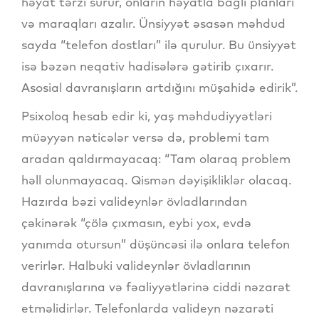
həyat tərzi sürür, onların həyatla bağlı planları
və maraqları azalır. Ünsiyyət əsasən məhdud
sayda “telefon dostları” ilə qurulur. Bu ünsiyyət
isə bəzən neqativ hadisələrə gətirib çıxarır.
Asosial davranışların artdığını müşahidə edirik”.
Psixoloq hesab edir ki, yaş məhdudiyyətləri
müəyyən nəticələr versə də, problemi tam
aradan qaldırmayacaq: “Tam olaraq problem
həll olunmayacaq. Qismən dəyişikliklər olacaq.
Hazırda bəzi valideynlər övladlarından
çəkinərək “çölə çıxmasın, eybi yox, evdə
yanımda otursun” düşüncəsi ilə onlara telefon
verirlər. Halbuki valideynlər övladlarının
davranışlarına və fəaliyyətlərinə ciddi nəzarət
etməlidirlər. Telefonlarda valideyn nəzarəti