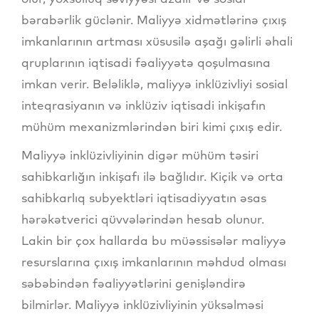
bərabərlik güclənir. Maliyyə xidmətlərinə çıxış
imkanlarının artması xüsusilə aşağı gəlirli əhali
qruplarının iqtisadi fəaliyyətə qoşulmasına
imkan verir. Beləliklə, maliyyə inklüzivliyi sosial
inteqrasiyanın və inklüziv iqtisadi inkişafın
mühüm mexanizmlərindən biri kimi çıxış edir.
Maliyyə inklüzivliyinin digər mühüm təsiri
sahibkarlığın inkişafı ilə bağlıdır. Kiçik və orta
sahibkarlıq subyektləri iqtisadiyyatın əsas
hərəkətverici qüvvələrindən hesab olunur.
Lakin bir çox hallarda bu müəssisələr maliyyə
resurslarına çıxış imkanlarının məhdud olması
səbəbindən fəaliyyətlərini genişləndirə
bilmirlər. Maliyyə inklüzivliyinin yüksəlməsi