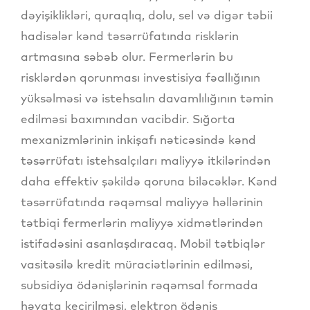
dəyişiklikləri, quraqlıq, dolu, sel və digər təbii
hadisələr kənd təsərrüfatında risklərin
artmasına səbəb olur. Fermerlərin bu
risklərdən qorunması investisiya fəallığının
yüksəlməsi və istehsalın davamlılığının təmin
edilməsi baxımından vacibdir. Sığorta
mexanizmlərinin inkişafı nəticəsində kənd
təsərrüfatı istehsalçıları maliyyə itkilərindən
daha effektiv şəkildə qoruna biləcəklər. Kənd
təsərrüfatında rəqəmsal maliyyə həllərinin
tətbiqi fermerlərin maliyyə xidmətlərindən
istifadəsini asanlaşdıracaq. Mobil tətbiqlər
vasitəsilə kredit müraciətlərinin edilməsi,
subsidiya ödənişlərinin rəqəmsal formada
həyata keçirilməsi, elektron ödəniş