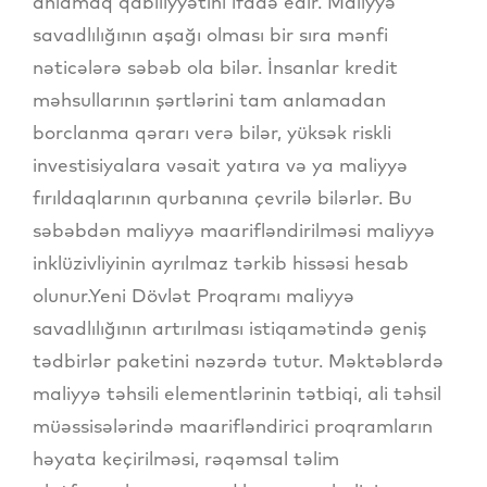
anlamaq qabiliyyətini ifadə edir. Maliyyə
savadlılığının aşağı olması bir sıra mənfi
nəticələrə səbəb ola bilər. İnsanlar kredit
məhsullarının şərtlərini tam anlamadan
borclanma qərarı verə bilər, yüksək riskli
investisiyalara vəsait yatıra və ya maliyyə
fırıldaqlarının qurbanına çevrilə bilərlər. Bu
səbəbdən maliyyə maarifləndirilməsi maliyyə
inklüzivliyinin ayrılmaz tərkib hissəsi hesab
olunur.Yeni Dövlət Proqramı maliyyə
savadlılığının artırılması istiqamətində geniş
tədbirlər paketini nəzərdə tutur. Məktəblərdə
maliyyə təhsili elementlərinin tətbiqi, ali təhsil
müəssisələrində maarifləndirici proqramların
həyata keçirilməsi, rəqəmsal təlim