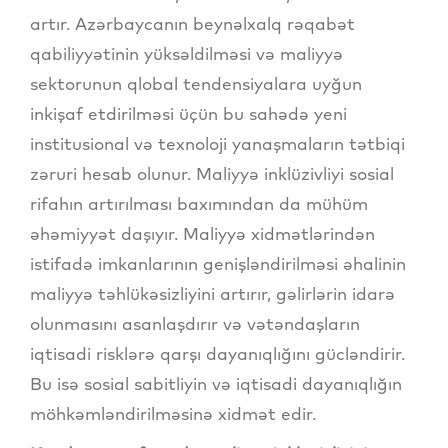
artır. Azərbaycanın beynəlxalq rəqabət
qabiliyyətinin yüksəldilməsi və maliyyə
sektorunun qlobal tendensiyalara uyğun
inkişaf etdirilməsi üçün bu sahədə yeni
institusional və texnoloji yanaşmaların tətbiqi
zəruri hesab olunur. Maliyyə inklüzivliyi sosial
rifahın artırılması baxımından da mühüm
əhəmiyyət daşıyır. Maliyyə xidmətlərindən
istifadə imkanlarının genişləndirilməsi əhalinin
maliyyə təhlükəsizliyini artırır, gəlirlərin idarə
olunmasını asanlaşdırır və vətəndaşların
iqtisadi risklərə qarşı dayanıqlığını gücləndirir.
Bu isə sosial sabitliyin və iqtisadi dayanıqlığın
möhkəmləndirilməsinə xidmət edir.