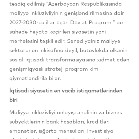
təsdiq edilmiş “Azərbaycan Respublikasında
maliyyə inklüzivliyinin genişləndirilməsinə dair
2027-2030-cu illər üçün Dövlət Proqramı” bu
sahədə həyata keçirilən siyasətin yeni
mərhələsini təşkil edir. Sənəd yalnız maliyyə
sektorunun inkişafına deyil, bütövlükdə ölkənin
sosial-iqtisadi transformasiyasına xidmət edən
genişmiqyaslı strateji proqram kimi
qiymətləndirilə bilər.
İqtisadi siyasətin ən vacib istiqamətlərindən
biri
Maliyyə inklüzivliyi anlayışı əhalinin və biznes
subyektlərinin bank hesabları, kreditlər,
əmanətlər, sığorta məhsulları, investisiya