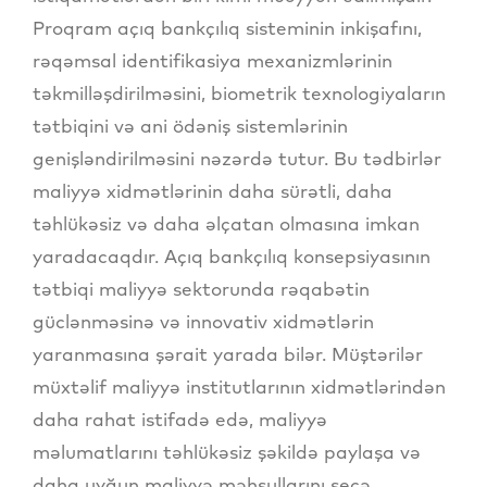
Proqram açıq bankçılıq sisteminin inkişafını,
rəqəmsal identifikasiya mexanizmlərinin
təkmilləşdirilməsini, biometrik texnologiyaların
tətbiqini və ani ödəniş sistemlərinin
genişləndirilməsini nəzərdə tutur. Bu tədbirlər
maliyyə xidmətlərinin daha sürətli, daha
təhlükəsiz və daha əlçatan olmasına imkan
yaradacaqdır. Açıq bankçılıq konsepsiyasının
tətbiqi maliyyə sektorunda rəqabətin
güclənməsinə və innovativ xidmətlərin
yaranmasına şərait yarada bilər. Müştərilər
müxtəlif maliyyə institutlarının xidmətlərindən
daha rahat istifadə edə, maliyyə
məlumatlarını təhlükəsiz şəkildə paylaşa və
daha uyğun maliyyə məhsullarını seçə