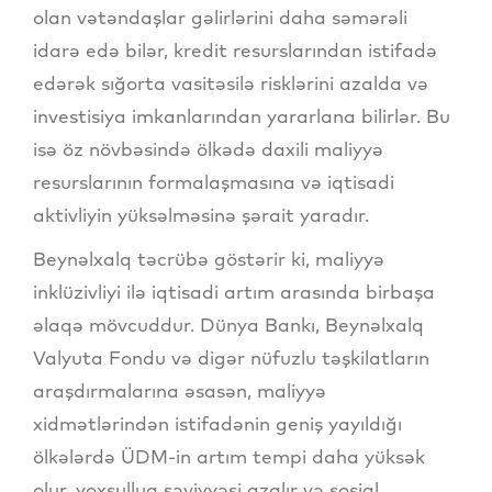
olan vətəndaşlar gəlirlərini daha səmərəli
idarə edə bilər, kredit resurslarından istifadə
edərək sığorta vasitəsilə risklərini azalda və
investisiya imkanlarından yararlana bilirlər. Bu
isə öz növbəsində ölkədə daxili maliyyə
resurslarının formalaşmasına və iqtisadi
aktivliyin yüksəlməsinə şərait yaradır.
Beynəlxalq təcrübə göstərir ki, maliyyə
inklüzivliyi ilə iqtisadi artım arasında birbaşa
əlaqə mövcuddur. Dünya Bankı, Beynəlxalq
Valyuta Fondu və digər nüfuzlu təşkilatların
araşdırmalarına əsasən, maliyyə
xidmətlərindən istifadənin geniş yayıldığı
ölkələrdə ÜDM-in artım tempi daha yüksək
olur, yoxsulluq səviyyəsi azalır və sosial