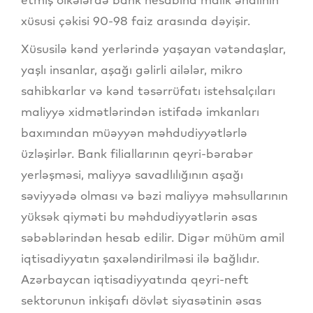
xüsusi çəkisi 90-98 faiz arasında dəyişir.
Xüsusilə kənd yerlərində yaşayan vətəndaşlar,
yaşlı insanlar, aşağı gəlirli ailələr, mikro
sahibkarlar və kənd təsərrüfatı istehsalçıları
maliyyə xidmətlərindən istifadə imkanları
baxımından müəyyən məhdudiyyətlərlə
üzləşirlər. Bank filiallarının qeyri-bərabər
yerləşməsi, maliyyə savadlılığının aşağı
səviyyədə olması və bəzi maliyyə məhsullarının
yüksək qiyməti bu məhdudiyyətlərin əsas
səbəblərindən hesab edilir. Digər mühüm amil
iqtisadiyyatın şaxələndirilməsi ilə bağlıdır.
Azərbaycan iqtisadiyyatında qeyri-neft
sektorunun inkişafı dövlət siyasətinin əsas