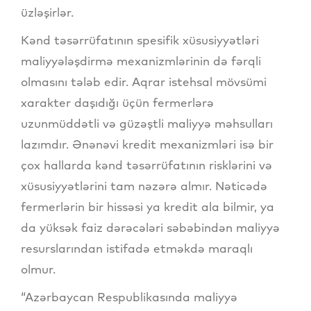
üzləşirlər.
Kənd təsərrüfatının spesifik xüsusiyyətləri
maliyyələşdirmə mexanizmlərinin də fərqli
olmasını tələb edir. Aqrar istehsal mövsümi
xarakter daşıdığı üçün fermerlərə
uzunmüddətli və güzəştli maliyyə məhsulları
lazımdır. Ənənəvi kredit mexanizmləri isə bir
çox hallarda kənd təsərrüfatının risklərini və
xüsusiyyətlərini tam nəzərə almır. Nəticədə
fermerlərin bir hissəsi ya kredit ala bilmir, ya
da yüksək faiz dərəcələri səbəbindən maliyyə
resurslarından istifadə etməkdə maraqlı
olmur.
“Azərbaycan Respublikasında maliyyə