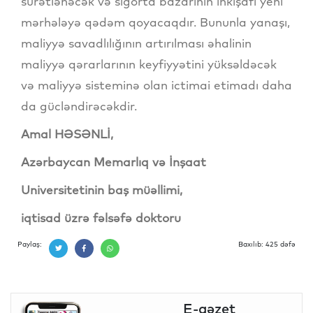
sürətlənəcək və sığorta bazarının inkişafı yeni
mərhələyə qədəm qoyacaqdır. Bununla yanaşı,
maliyyə savadlılığının artırılması əhalinin
maliyyə qərarlarının keyfiyyətini yüksəldəcək
və maliyyə sisteminə olan ictimai etimadı daha
da gücləndirəcəkdir.
Amal HƏSƏNLİ,
Azərbaycan Memarlıq və İnşaat
Universitetinin baş müəllimi,
iqtisad üzrə fəlsəfə doktoru
Paylaş:
Baxılıb: 425 dəfə
E-qəzet