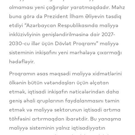
olmaması yeni çağırışlar yaratmaqdadır. Məhz
buna görə də Prezident İlham Əliyevin təsdiq
etdiyi “Azərbaycan Respublikasında maliyyə
inklüzivliyinin genişləndirilməsinə dair 2027-
2030-cu illər üçün Dövlət Proqramı” maliyyə
sisteminin inkişafını yeni mərhələyə çıxarmağı
hədəfləyir.
Proqramın əsas məqsədi maliyyə xidmətlərini
ölkənin bütün vətəndaşları üçün əlçatan
etmək, iqtisadi inkişafın nəticələrindən daha
geniş əhali qruplarının faydalanmasını təmin
etmək və maliyyə sektorunun iqtisadi artıma
töhfəsini artırmaqdan ibarətdir. Bu yanaşma
maliyyə sisteminin yalnız iqtisadiyyatın