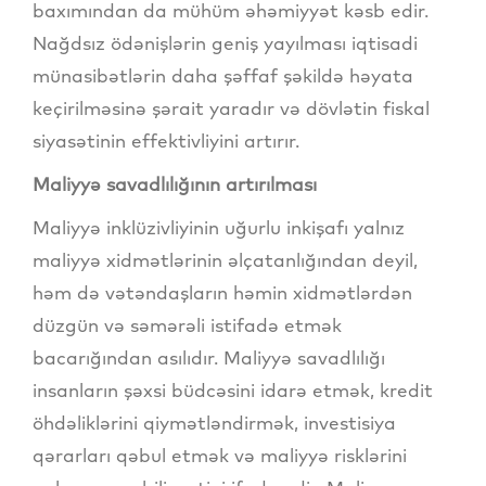
baxımından da mühüm əhəmiyyət kəsb edir.
Nağdsız ödənişlərin geniş yayılması iqtisadi
münasibətlərin daha şəffaf şəkildə həyata
keçirilməsinə şərait yaradır və dövlətin fiskal
siyasətinin effektivliyini artırır.
Maliyyə savadlılığının artırılması
Maliyyə inklüzivliyinin uğurlu inkişafı yalnız
maliyyə xidmətlərinin əlçatanlığından deyil,
həm də vətəndaşların həmin xidmətlərdən
düzgün və səmərəli istifadə etmək
bacarığından asılıdır. Maliyyə savadlılığı
insanların şəxsi büdcəsini idarə etmək, kredit
öhdəliklərini qiymətləndirmək, investisiya
qərarları qəbul etmək və maliyyə risklərini