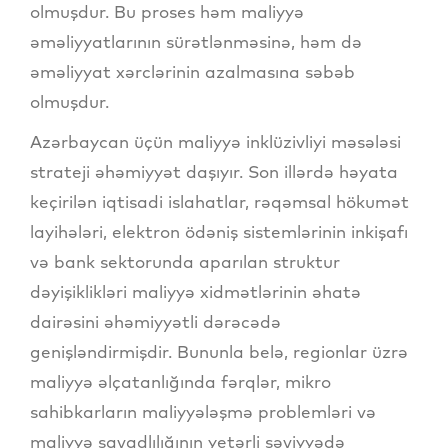
olmuşdur. Bu proses həm maliyyə
əməliyyatlarının sürətlənməsinə, həm də
əməliyyat xərclərinin azalmasına səbəb
olmuşdur.
Azərbaycan üçün maliyyə inklüzivliyi məsələsi
strateji əhəmiyyət daşıyır. Son illərdə həyata
keçirilən iqtisadi islahatlar, rəqəmsal hökumət
layihələri, elektron ödəniş sistemlərinin inkişafı
və bank sektorunda aparılan struktur
dəyişiklikləri maliyyə xidmətlərinin əhatə
dairəsini əhəmiyyətli dərəcədə
genişləndirmişdir. Bununla belə, regionlar üzrə
maliyyə əlçatanlığında fərqlər, mikro
sahibkarların maliyyələşmə problemləri və
maliyyə savadlılığının yetərli səviyyədə