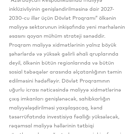
inklüzivliyinin genişləndirilməsinə dair 2027-
2030-cu illər üçün Dövlət Proqramı” ölkənin
maliyyə sektorunun inkişafında yeni mərhələnin
əsasını qoyan mühüm strateji sənəddir.
Proqram maliyyə xidmətlərinin yalnız böyük
şəhərlərdə və yüksək gəlirli əhali qruplarında
deyil, ölkənin bütün regionlarında və bütün
sosial təbəqələr arasında əlçatanlığının təmin
edilməsini hədəfləyir. Dövlət Proqramının
uğurlu icrası nəticəsində maliyyə xidmətlərinə
çıxış imkanları genişlənəcək, sahibkarlığın
maliyyələşdirilməsi yaxşılaşacaq, kənd
təsərrüfatında investisiya fəallığı yüksələcək,
rəqəmsal maliyyə həllərinin tətbiqi