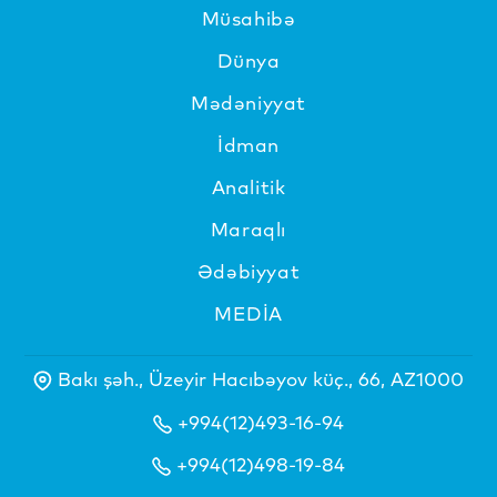
Müsahibə
Dünya
Mədəniyyat
İdman
Analitik
Maraqlı
Ədəbiyyat
MEDİA
Bakı şəh., Üzeyir Hacıbəyov küç., 66, AZ1000
+994(12)493-16-94
+994(12)498-19-84