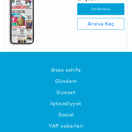
Son Buraxılış
Arxivə Keç
Əsas səhifə
Gündəm
Siyasət
İqtisadiyyat
Sosial
YAP xəbərləri