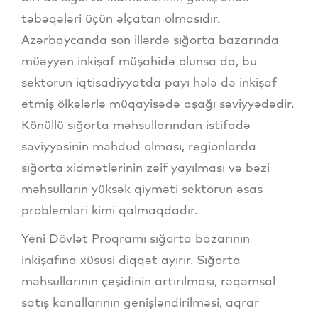
təbəqələri üçün əlçatan olmasıdır.
Azərbaycanda son illərdə sığorta bazarında
müəyyən inkişaf müşahidə olunsa da, bu
sektorun iqtisadiyyatda payı hələ də inkişaf
etmiş ölkələrlə müqayisədə aşağı səviyyədədir.
Könüllü sığorta məhsullarından istifadə
səviyyəsinin məhdud olması, regionlarda
sığorta xidmətlərinin zəif yayılması və bəzi
məhsulların yüksək qiyməti sektorun əsas
problemləri kimi qalmaqdadır.
Yeni Dövlət Proqramı sığorta bazarının
inkişafına xüsusi diqqət ayırır. Sığorta
məhsullarının çeşidinin artırılması, rəqəmsal
satış kanallarının genişləndirilməsi, aqrar