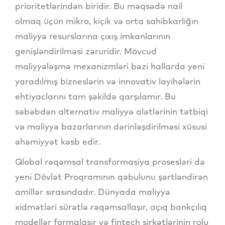
prioritetlərindən biridir. Bu məqsədə nail
olmaq üçün mikro, kiçik və orta sahibkarlığın
maliyyə resurslarına çıxış imkanlarının
genişləndirilməsi zəruridir. Mövcud
maliyyələşmə mexanizmləri bəzi hallarda yeni
yaradılmış bizneslərin və innovativ layihələrin
ehtiyaclarını tam şəkildə qarşılamır. Bu
səbəbdən alternativ maliyyə alətlərinin tətbiqi
və maliyyə bazarlarının dərinləşdirilməsi xüsusi
əhəmiyyət kəsb edir.
Qlobal rəqəmsal transformasiya prosesləri də
yeni Dövlət Proqramının qəbulunu şərtləndirən
amillər sırasındadır. Dünyada maliyyə
xidmətləri sürətlə rəqəmsallaşır, açıq bankçılıq
modellər formalaşır və fintech şirkətlərinin rolu