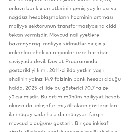
onlayn bank xidmətlərinin geniş yayılması və
nağdsız hesablaşmaların həcminin artması
maliyyə sektorunun transformasiyasına ciddi
təkan vermişdir. Mövcud nailiyyətlərə
baxmayaraq, maliyyə xidmətlərinə çıxış
imkanları əhali və regionlar üzrə bərabər
səviyyədə deyil. Dövlət Proqramında
göstərildiyi kimi, 2011-ci ildə yetkin yaşlı
əhalinin yalnız 14,9 faizinin bank hesabı olduğu
halda, 2025-ci ildə bu göstərici 70,7 faizə
yüksəlmişdir. Bu artım mühüm nailiyyət hesab
olunsa da, inkişaf etmiş ölkələrin göstəriciləri
ilə müqayisədə hələ də müəyyən fərqin
mövcud olduğunu göstərir. Bir çox inkişaf
etmiş ölkələrdə bank hesabına malik əhalinin