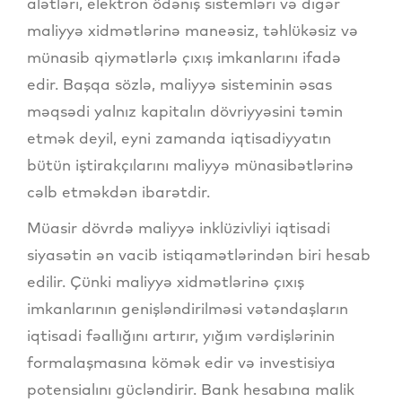
alətləri, elektron ödəniş sistemləri və digər
maliyyə xidmətlərinə maneəsiz, təhlükəsiz və
münasib qiymətlərlə çıxış imkanlarını ifadə
edir. Başqa sözlə, maliyyə sisteminin əsas
məqsədi yalnız kapitalın dövriyyəsini təmin
etmək deyil, eyni zamanda iqtisadiyyatın
bütün iştirakçılarını maliyyə münasibətlərinə
cəlb etməkdən ibarətdir.
Müasir dövrdə maliyyə inklüzivliyi iqtisadi
siyasətin ən vacib istiqamətlərindən biri hesab
edilir. Çünki maliyyə xidmətlərinə çıxış
imkanlarının genişləndirilməsi vətəndaşların
iqtisadi fəallığını artırır, yığım vərdişlərinin
formalaşmasına kömək edir və investisiya
potensialını gücləndirir. Bank hesabına malik