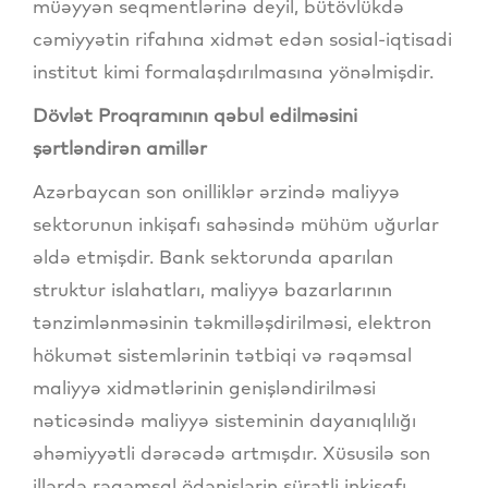
müəyyən seqmentlərinə deyil, bütövlükdə
cəmiyyətin rifahına xidmət edən sosial-iqtisadi
institut kimi formalaşdırılmasına yönəlmişdir.
Dövlət Proqramının qəbul edilməsini
şərtləndirən amillər
Azərbaycan son onilliklər ərzində maliyyə
sektorunun inkişafı sahəsində mühüm uğurlar
əldə etmişdir. Bank sektorunda aparılan
struktur islahatları, maliyyə bazarlarının
tənzimlənməsinin təkmilləşdirilməsi, elektron
hökumət sistemlərinin tətbiqi və rəqəmsal
maliyyə xidmətlərinin genişləndirilməsi
nəticəsində maliyyə sisteminin dayanıqlılığı
əhəmiyyətli dərəcədə artmışdır. Xüsusilə son
illərdə rəqəmsal ödənişlərin sürətli inkişafı,