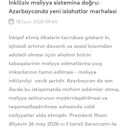
İnklüziv maliyyə sisteminə doğru:
Azərbaycanda yeni islahatlar mərhələsi
18 İyun 2026 09:40
İnkişaf etmiş ölkələrin təcrübəsi göstərir ki,
iqtisadi artımın davamlı və sosial baxımdan
ədalətli olması üçün əhalinin bütün
təbəqələrinin maliyyə xidmətlərinə çıxış
imkanlarının təmin edilməsi - maliyyə
inklüzivliyi vacib şərtdir. Azərbaycan da son
illərdə bu istiqamətdə mühüm addımlar atmış,
maliyyə sektorunun modernləşdirilməsi və
rəqəmsallaşdırılması sahəsində ciddi
nailiyyətlər əldə etmişdir. Prezident İlham
Əliyevin 26 may 2026-cı il tarixli Sərəncamı ilə