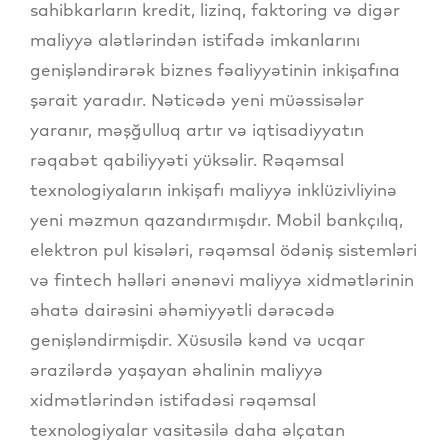
sahibkarların kredit, lizinq, faktoring və digər
maliyyə alətlərindən istifadə imkanlarını
genişləndirərək biznes fəaliyyətinin inkişafına
şərait yaradır. Nəticədə yeni müəssisələr
yaranır, məşğulluq artır və iqtisadiyyatın
rəqabət qabiliyyəti yüksəlir. Rəqəmsal
texnologiyaların inkişafı maliyyə inklüzivliyinə
yeni məzmun qazandırmışdır. Mobil bankçılıq,
elektron pul kisələri, rəqəmsal ödəniş sistemləri
və fintech həlləri ənənəvi maliyyə xidmətlərinin
əhatə dairəsini əhəmiyyətli dərəcədə
genişləndirmişdir. Xüsusilə kənd və ucqar
ərazilərdə yaşayan əhalinin maliyyə
xidmətlərindən istifadəsi rəqəmsal
texnologiyalar vasitəsilə daha əlçatan