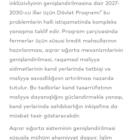
inklüzivliyinin genişləndirilməsinə dair 2027-
2030-cu illər üçün Dövlət Proqramı” bu
problemlərin həlli istiqamətində kompleks
yanaşma təklif edir. Proqram çərçivəsində
fermerlər üçün xüsusi kredit məhsullarının
hazırlanması, aqrar sığorta mexanizmlərinin
genişləndirilməsi, rəqəmsal maliyyə
xidmətlərinin kənd yerlərində tətbiqi və
maliyyə savadlılığının artırılması nəzərdə
tutulur. Bu tədbirlər kənd təsərrüfatının
maliyyə dayanıqlığını gücləndirməklə yanaşı,
kənd yerlərində sahibkarlığın inkişafına da
müsbət təsir göstərəcəkdir.
Aqrar sığorta sisteminin genişləndirilməsi
xüsusilə mühüm əhəmiyyət daşıyır. İqlim