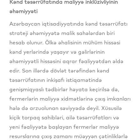
Kənd təsərrüfatında maliyyə inklüzivliyinin
əhəmiyyəti
Azərbaycan iqtisadiyyatında kənd təsərrüfatı
strateji əhəmiyyətə malik sahələrdən biri
hesab olunur. Ölkə əhalisinin mühüm hissəsi
kənd yerlərində yaşayır və gəlirlərinin
əhəmiyyətli hissəsini aqrar fəaliyyətdən əldə
edir. Son illərdə dövlət tərəfindən kənd
təsərrüfatının inkişafı istiqamətində
genişmiqyaslı tədbirlər həyata keçirilsə də,
fermerlərin maliyyə xidmətlərinə çıxış imkanları
hələ də arzuolunan səviyyədə deyil. Xüsusilə
kiçik torpaq sahibləri, ailə təsərrüfatları və
yeni fəaliyyətə başlayan fermerlər maliyyə
resurslarına çıxış zamanı müəyyən çətinliklərlə