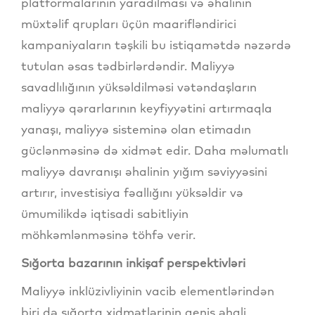
platformalarının yaradılması və əhalinin
müxtəlif qrupları üçün maarifləndirici
kampaniyaların təşkili bu istiqamətdə nəzərdə
tutulan əsas tədbirlərdəndir. Maliyyə
savadlılığının yüksəldilməsi vətəndaşların
maliyyə qərarlarının keyfiyyətini artırmaqla
yanaşı, maliyyə sisteminə olan etimadın
güclənməsinə də xidmət edir. Daha məlumatlı
maliyyə davranışı əhalinin yığım səviyyəsini
artırır, investisiya fəallığını yüksəldir və
ümumilikdə iqtisadi sabitliyin
möhkəmlənməsinə töhfə verir.
Sığorta bazarının inkişaf perspektivləri
Maliyyə inklüzivliyinin vacib elementlərindən
biri də sığorta xidmətlərinin geniş əhali