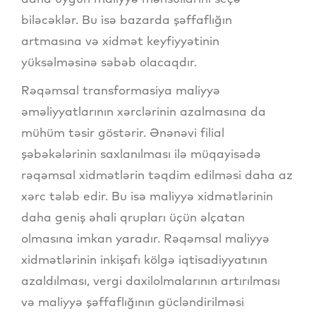
biləcəklər. Bu isə bazarda şəffaflığın
artmasına və xidmət keyfiyyətinin
yüksəlməsinə səbəb olacaqdır.
Rəqəmsal transformasiya maliyyə
əməliyyatlarının xərclərinin azalmasına da
mühüm təsir göstərir. Ənənəvi filial
şəbəkələrinin saxlanılması ilə müqayisədə
rəqəmsal xidmətlərin təqdim edilməsi daha az
xərc tələb edir. Bu isə maliyyə xidmətlərinin
daha geniş əhali qrupları üçün əlçatan
olmasına imkan yaradır. Rəqəmsal maliyyə
xidmətlərinin inkişafı kölgə iqtisadiyyatının
azaldılması, vergi daxilolmalarının artırılması
və maliyyə şəffaflığının gücləndirilməsi