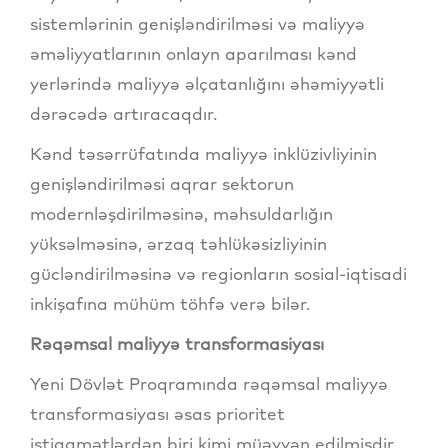
sistemlərinin genişləndirilməsi və maliyyə
əməliyyatlarının onlayn aparılması kənd
yerlərində maliyyə əlçatanlığını əhəmiyyətli
dərəcədə artıracaqdır.
Kənd təsərrüfatında maliyyə inklüzivliyinin
genişləndirilməsi aqrar sektorun
modernləşdirilməsinə, məhsuldarlığın
yüksəlməsinə, ərzaq təhlükəsizliyinin
gücləndirilməsinə və regionların sosial-iqtisadi
inkişafına mühüm töhfə verə bilər.
Rəqəmsal maliyyə transformasiyası
Yeni Dövlət Proqramında rəqəmsal maliyyə
transformasiyası əsas prioritet
istiqamətlərdən biri kimi müəyyən edilmişdir.