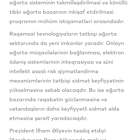
sığorta sisteminin təkmilləşdirilməsi və könüllü
tibbi sığorta bazarının inkişaf etdirilməsi
proqramın mühüm istiqamətləri sırasındadır.
Rəqəmsal texnologiyaların tətbiqi sığorta
sektorunda da yeni imkanlar yaradır. Onlayn
sığorta müqavilələrinin bağlanması, elektron
ödəniş sistemlərinin inteqrasiyası və süni
intellekt əsaslı risk qiymətləndirmə
mexanizmlərinin tətbiqi xidmət keyfiyyətinin
yüksəlməsinə səbəb olacaqdır. Bu isə sığorta
bazarında rəqabətin güclənməsinə və
vətəndaşların daha keyfiyyətli xidmət əldə
etməsinə şərait yaradacaqdır.
Prezident İlham Əliyevin təsdiq etdiyi
“Azərbaycan Respublikasında maliyyə