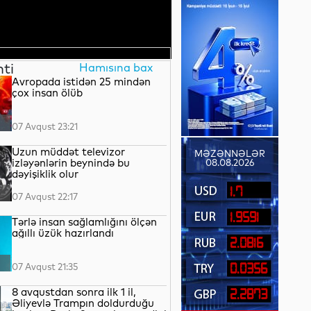
nti
Hamısına bax
Avropada istidən 25 mindən
çox insan ölüb
07 Avqust 23:21
Uzun müddət televizor
MƏZƏNNƏLƏR
izləyənlərin beynində bu
08.08.2026
dəyişiklik olur
1.7
07 Avqust 22:17
1.9591
Tərlə insan sağlamlığını ölçən
ağıllı üzük hazırlandı
2.0816
07 Avqust 21:35
0.0356
8 avqustdan sonra ilk 1 il,
2.2873
Əliyevlə Trampın doldurduğu