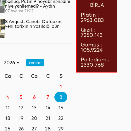
boşluq, Putin 9 noyabr sənədini
BİRJA
niyə yeniləmədi? - Aydın
QULİYEV yazır...
07 Avqust 21:02
Platin :
2963.083
8 Avqust: Cənubi Qafqazın
yeni tarixinin yazıldığı gün
Qızıl :
7250.143
07 Avqust 21:00
Gümüş :
105.9224
Azərbaycan–ABŞ tərəfdaşlığı:
Yeni geosiyasi dövrün əsas
Palladium :
konturları
2330.768
07 Avqust 20:57
Ça
Ç
Ca
C
Ş
1 il öncə İlham Əliyevin Ağ
Evdə dediklərindən sonra
1
Paşinyan niyə üzr istəmişdi?
4
5
6
7
8
07 Avqust 20:41
11
12
13
14
15
ÜST legioner xəstəliyinin
yayılmasının səbəbini açıqlayıb
18
19
20
21
22
25
26
27
28
29
07 Avqust 20:17