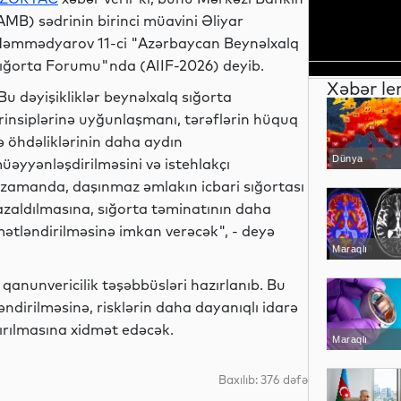
AMB) sədrinin birinci müavini Əliyar
əmmədyarov 11-ci "Azərbaycan Beynəlxalq
ığorta Forumu"nda (AIIF-2026) deyib.
Xəbər le
Bu dəyişikliklər beynəlxalq sığorta
rinsiplərinə uyğunlaşmanı, tərəflərin hüquq
ə öhdəliklərinin daha aydın
Dünya
üəyyənləşdirilməsini və istehlakçı
 zamanda, daşınmaz əmlakın icbari sığortası
n azaldılmasına, sığorta təminatının daha
ətləndirilməsinə imkan verəcək", - deyə
Maraqlı
 qanunvericilik təşəbbüsləri hazırlanıb. Bu
ləndirilməsinə, risklərin daha dayanıqlı idarə
tırılmasına xidmət edəcək.
Maraqlı
Baxılıb: 376 dəfə