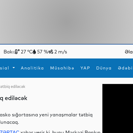
Bakı:
27 °C
57 %
2 m/s
Əla
sial
Analitika
Müsahibə
YAP
Dünya
Ədəbi
ətbiq ediləcək
ya
İdman
Maraqlı
q ediləcək
İdman
Yeni texnologiyalar
asko sığortasına yeni yanaşmalar tətbiq
lunacaq.
ZƏRTAC
xəbər verir ki, bunu Mərkəzi Bankın