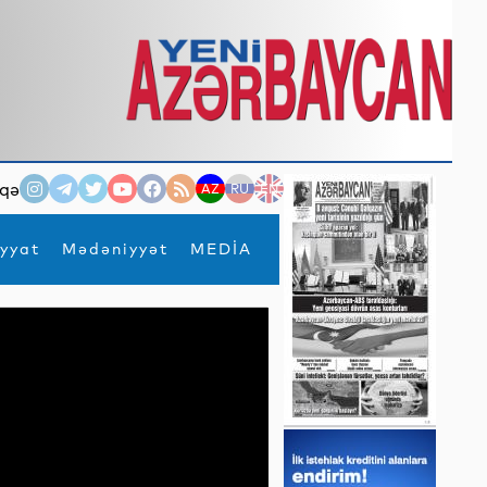
qə
AZ
RU
EN
yyat
Mədəniyyət
MEDİA
×