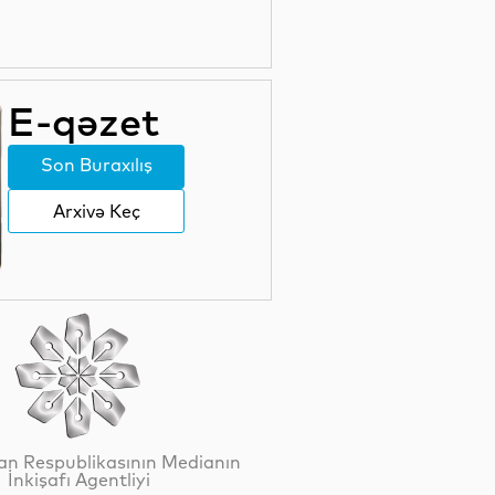
Britaniya hökuməti
“Paramount” ilə “Warner Bros.
Discovery”nin birləşməsinə
razılıq verib
E-qəzet
07 Avqust 19:22
Rumıniya hökuməti elektrik
enerjisi istehlakını
Son Buraxılış
məhdudlaşdırmaq qərarına
gəlib
Arxivə Keç
07 Avqust 18:45
ABŞ Kiber Komandanlığı şəxsi
heyəti arasında intihar
hadisələrini araşdırır
07 Avqust 18:19
Tailandda məktəbdə baş verən
atışma nəticəsində iki nəfər
həlak olub
07 Avqust 17:49
n Respublikasının Medianın
İnkişafı Agentliyi
Amerikalı astronavtlar