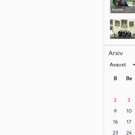
Analitik
Siyasət
Arxiv
Siyasət
B
Be
2
3
Siyasət
9
10
16
17
Dünya
23
24