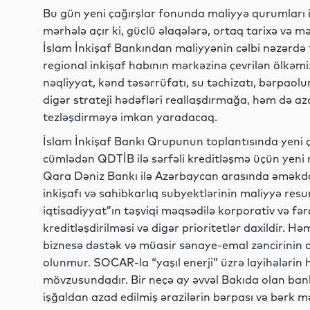
Bu gün yeni çağırşlar fonunda maliyyə qurumları i
mərhələ açır ki, güclü əlaqələrə, ortaq tarixə və 
İslam İnkişaf Bankından maliyyənin cəlbi nəzərdə 
regional inkişaf habının mərkəzinə çevrilən ölkəmiz
nəqliyyat, kənd təsərrüfatı, su təchizatı, bərpaolu
digər strateji hədəfləri reallaşdırmağa, həm də az
tezləşdirməyə imkan yaradacaq.
İslam İnkişaf Bankı Qrupunun toplantısında yeni 
cümlədən QDTİB ilə sərfəli kreditləşmə üçün yeni 
Qara Dəniz Bankı ilə Azərbaycan arasında əməkda
inkişafı və sahibkarlıq subyektlərinin maliyyə resur
iqtisadiyyat”ın təşviqi məqsədilə korporativ və fər
kreditləşdirilməsi və digər prioritetlər daxildir. H
biznesə dəstək və müasir sənaye-emal zəncirinin
olunmur. SOCAR-la “yaşıl enerji” üzrə layihələrin 
mövzusundadır. Bir neçə ay əvvəl Bakıda olan ba
işğaldan azad edilmiş ərazilərin bərpası və bərk mə