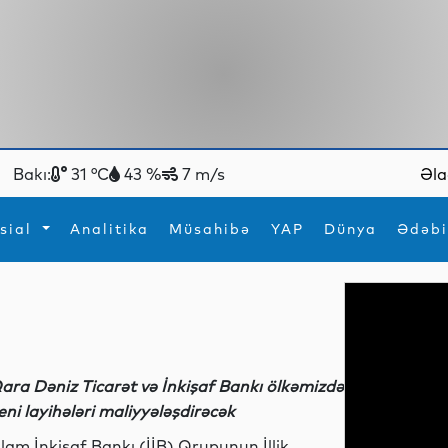
Bakı:
31 °C
43 %
7 m/s
Əla
sial
Analitika
Müsahibə
YAP
Dünya
Ədəbi
ya
İdman
Maraqlı
İdman
Yeni texnologiyalar
ara Dəniz Ticarət və İnkişaf Bankı ölkəmizdə
eni layihələri maliyyələşdirəcək
slam İnkişaf Bankı (İİB) Qrupunun İllik