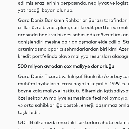
edilmiş ərazilərinin bərpasında, nəqliyyat və logi
yatıracağı bəyan olunub.
Qara Dəniz Bankının Rəhbərlər Şurası tərəfindən 
ci illər üzrə biznes planı, cari kredit portfeli və m
arasında bank və biznes sahəsində mövcud imkanl
genişləndirilməsinə dair anlaşmalar əldə edilib. St
artırılmasına aparıcı səhmdarlardan biri kimi Azə
kredit portfelində əlavə maliyyə resursları alacağı 
500 milyon avrodan çox maliyyə donorluğu
Qara Dəniz Ticarət və İnkişaf Bankı ilə Azərbaycan 
mühüm layihələrin icrası həyata keçirilib. 1999-cu i
beynəlxalq maliyyə institutu ölkəmizin iqtisadiyya
özəl sektorun maliyyələşməsində fəal rol oynayıb.
və orta sahibkarlığa dəstək, enerji, daşınmaz əmlak
təşkil edir.
QDTİB ölkəmizdə müxtəlif sektorları əhatə edən layi