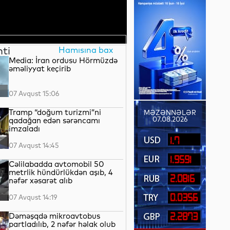
nti
Hamısına bax
Media: İran ordusu Hörmüzdə
əməliyyat keçirib
07 Avqust 15:06
Tramp “doğum turizmi”ni
MƏZƏNNƏLƏR
07.08.2026
qadağan edən sərəncamı
imzaladı
1.7
07 Avqust 14:45
1.9591
Cəlilabadda avtomobil 50
metrlik hündürlükdən aşıb, 4
2.0816
nəfər xəsarət alıb
0.0356
07 Avqust 14:19
Dəməşqdə mikroavtobus
2.2873
partladılıb, 2 nəfər həlak olub