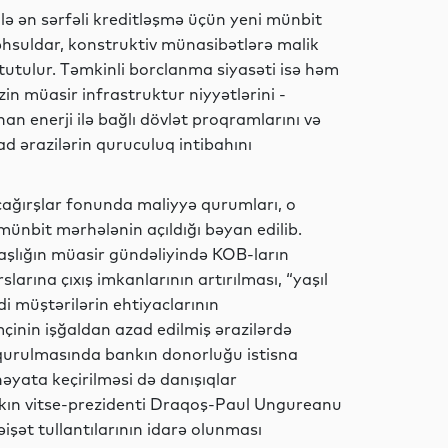
lə ən sərfəli kreditləşmə üçün yeni münbit
məhsuldar, konstruktiv münasibətlərə malik
Sosial
tutulur. Təmkinli borclanma siyasəti isə həm
in müasir infrastruktur niyyətlərini -
nan enerji ilə bağlı dövlət proqramlarını və
ad ərazilərin quruculuq intibahını
MEDİA
çağırşlar fonunda maliyyə qurumları, o
münbit mərhələnin açıldığı bəyan edilib.
MEDİA
şlığın müasir gündəliyində KOB-ların
slarına çıxış imkanlarının artırılması, “yaşıl
di müştərilərin ehtiyaclarının
əmçinin işğaldan azad edilmiş ərazilərdə
Dünya
 qurulmasında bankın donorluğu istisna
həyata keçirilməsi də danışıqlar
nkın vitse-prezidenti Draqoş-Paul Ungureanu
işət tullantılarının idarə olunması