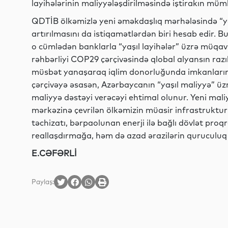
layihələrinin maliyyələşdirilməsində iştirakın mü
QDTİB ölkəmizlə yeni əməkdaşlıq mərhələsində “yaş
artırılmasını da istiqamətlərdən biri hesab edir. 
o cümlədən banklarla “yaşıl layihələr” üzrə müqav
rəhbərliyi COP29 çərçivəsində qlobal alyansın razı
müsbət yanaşaraq iqlim donorluğunda imkanlarının 
çərçivəyə əsasən, Azərbaycanın “yaşıl maliyyə” üzr
maliyyə dəstəyi verəcəyi ehtimal olunur. Yeni mali
mərkəzinə çevrilən ölkəmizin müasir infrastruktur n
təchizatı, bərpaolunan enerji ilə bağlı dövlət proqr
reallaşdırmağa, həm də azad ərazilərin quruculuq
E.CƏFƏRLİ
Paylaş: