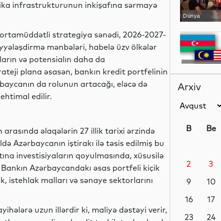
stika infrastrukturunun inkişafına sərmayə
Dünya
ortamüddətli strategiya sənədi, 2026-2027-
aliyyələşdirmə mənbələri, habelə üzv ölkələr
arın və potensialın daha da
Siyasət
rateji plana əsasən, bankın kredit portfelinin
rbaycanın da rolunun artacağı, eləcə də
Arxiv
ehtimal edilir.
Gündəm
B
Be
arasında əlaqələrin 27 illik tarixi ərzində
ldə Azərbaycanın iştirakı ilə təsis edilmiş bu
tına investisiyaların qoyulmasında, xüsusilə
2
3
Siyasət
 Bankın Azərbaycandakı əsas portfeli kiçik
, istehlak malları və sənaye sektorlarını
9
10
16
17
hələrə uzun illərdir ki, maliyə dəstəyi verir,
Siyasət
23
24