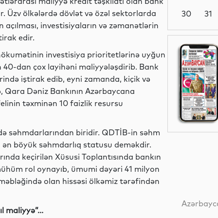
lətlərarası maliyyə kredit təşkilatı olan bank
ir. Üzv ölkələrdə dövlət və özəl sektorlarda
30
31
in açılması, investisiyaların və zəmanətlərin
irak edir.
Dünya
kumətinin investisiya prioritetlərinə uyğun
40-dan çox layihəni maliyyələşdirib. Bank
rində iştirak edib, eyni zamanda, kiçik və
də, Qara Dəniz Bankının Azərbaycana
Siyasət
elinin təxminən 10 faizlik resursu
də səhmdarlarından biridir. QDTİB-in səhm
MEDİA
-ci ən böyük səhmdarlıq statusu deməkdir.
rında keçirilən Xüsusi Toplantısında bankın
mühüm rol oynayıb, ümumi dəyəri 41 milyon
 məbləğində olan hissəsi ölkəmiz tərəfindən
Siyasət
Azərbayca
l maliyyə”...