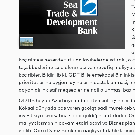
T
M
İ
K
Q
g
o
keçirilməsi nəzərdə tutulan layihələrdə iştirakı, o
təşəbbüslərinə cəlb olunması və müvafiq maliyyə a
keçiriblər. Bildirilib ki, QDTİB ilə əməkdaşlığın ink
prioritetlərinə uyğun layihələrin dəstəklənməsi, in
dayanıqlı inkişaf məqsədlərinə nail olunması ba
QDTİB heyəti Azərbaycanda potensial layihələrdə iş
Köksal dünyada baş verən geoiqtisadi mürəkkəb 
investisiya siyasətinə sadiq qaldığını xatırladıb.
maliyyələşmənin davam etdiriləcəyi və Biznes plan
edilib. Qara Dəniz Bankının nəqliyyat dəhlizlərini