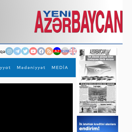
qə
AZ
RU
EN
yyat
Mədəniyyət
MEDİA
×