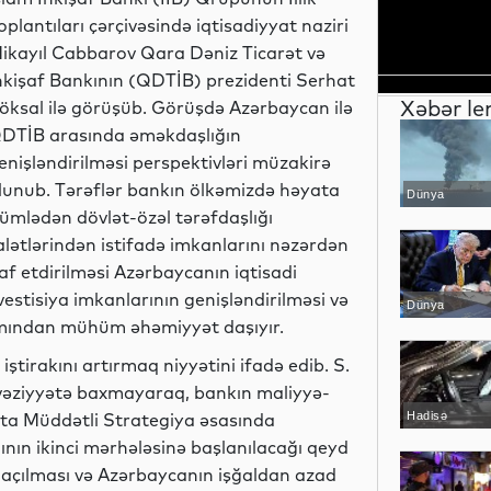
oplantıları çərçivəsində iqtisadiyyat naziri
ikayıl Cabbarov Qara Dəniz Ticarət və
nkişaf Bankının (QDTİB) prezidenti Serhat
Xəbər le
öksal ilə görüşüb. Görüşdə Azərbaycan ilə
DTİB arasında əməkdaşlığın
enişləndirilməsi perspektivləri müzakirə
lunub. Tərəflər bankın ölkəmizdə həyata
Dünya
 cümlədən dövlət-özəl tərəfdaşlığı
lətlərindən istifadə imkanlarını nəzərdən
işaf etdirilməsi Azərbaycanın iqtisadi
vestisiya imkanlarının genişləndirilməsi və
Dünya
xımından mühüm əhəmiyyət daşıyır.
tirakını artırmaq niyyətini ifadə edib. S.
vəziyyətə baxmayaraq, bankın maliyyə-
 Orta Müddətli Strategiya əsasında
Hadisə
ının ikinci mərhələsinə başlanılacağı qeyd
n açılması və Azərbaycanın işğaldan azad