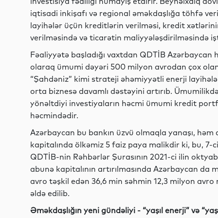
investisiya fəallığı nümayiş etdirir. Beynəlxalq döv
iqtisadi inkişafı və regional əməkdaşlığa töhfə ver
layihələr üçün kreditlərin verilməsi, kredit xətlərin
verilməsində və ticarətin maliyyələşdirilməsində işt
Fəaliyyətə başladığı vaxtdan QDTİB Azərbaycan hö
olaraq ümumi dəyəri 500 milyon avrodan çox olan 
“Şahdəniz” kimi strateji əhəmiyyətli enerji layihələ
orta biznesə davamlı dəstəyini artırıb. Ümumilik
yönəltdiyi investiyaların həcmi ümumi kredit portf
həcmindədir.
Azərbaycan bu bankın üzvü olmaqla yanaşı, həm 
kapitalında ölkəmiz 5 faiz paya malikdir ki, bu, 7
QDTİB-nin Rəhbərlər Şurasının 2021-ci ilin oktyab
abunə kapitalının artırılmasında Azərbaycan da 
avro təşkil edən 36,6 min səhmin 12,3 milyon avro
əldə edilib.
Əməkdaşlığın yeni gündəliyi - “yaşıl enerji” və “yaşı