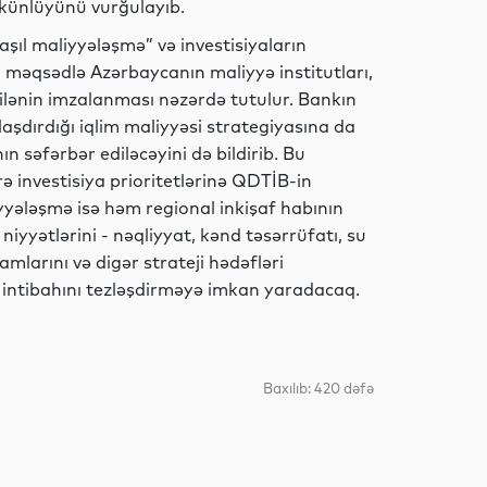
Hadisə
mkünlüyünü vurğulayıb.
ıl maliyyələşmə” və investisiyaların
Bu məqsədlə Azərbaycanın maliyyə institutları,
ilənin imzalanması nəzərdə tutulur. Bankın
Gündəm
laşdırdığı iqlim maliyyəsi strategiyasına da
səfərbər ediləcəyini də bildirib. Bu
ə investisiya prioritetlərinə QDTİB-in
yyələşmə isə həm regional inkişaf habının
Gündəm
iyyətlərini - nəqliyyat, kənd təsərrüfatı, su
amlarını və digər strateji hədəfləri
 intibahını tezləşdirməyə imkan yaradacaq.
Siyasət
Baxılıb: 420 dəfə
Sosial