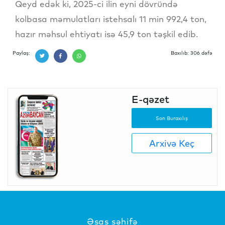
Qeyd edək ki, 2025-ci ilin eyni dövründə
kolbasa məmulatları istehsalı 11 min 992,4 ton,
hazır məhsul ehtiyatı isə 45,9 ton təşkil edib.
Paylaş:
Baxılıb: 306 dəfə
E-qəzet
Son Buraxılış
Arxivə Keç
Əsas səhifə