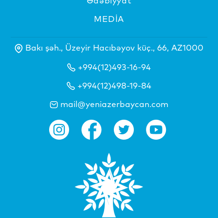
Ədəbiyyat
MEDİA
Bakı şəh., Üzeyir Hacıbəyov küç., 66, AZ1000
+994(12)493-16-94
+994(12)498-19-84
mail@yeniazerbaycan.com