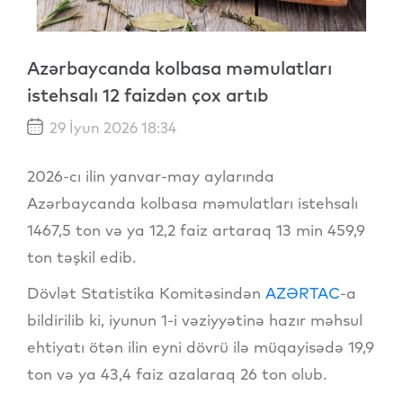
Azərbaycanda kolbasa məmulatları
istehsalı 12 faizdən çox artıb
29 İyun 2026 18:34
2026-cı ilin yanvar-may aylarında
Azərbaycanda kolbasa məmulatları istehsalı
1467,5 ton və ya 12,2 faiz artaraq 13 min 459,9
ton təşkil edib.
Dövlət Statistika Komitəsindən
AZƏRTAC
-a
bildirilib ki, iyunun 1-i vəziyyətinə hazır məhsul
ehtiyatı ötən ilin eyni dövrü ilə müqayisədə 19,9
ton və ya 43,4 faiz azalaraq 26 ton olub.