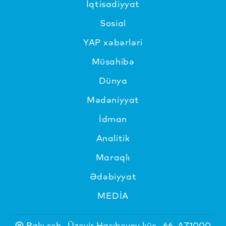
İqtisadiyyat
Sosial
YAP xəbərləri
Müsahibə
Dünya
Mədəniyyat
İdman
Analitik
Maraqlı
Ədəbiyyat
MEDİA
Bakı şəh., Üzeyir Hacıbəyov küç., 66, AZ1000