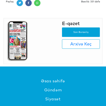
Paylaş:
Baxılıb: 331 dəfə
E-qəzet
Son Buraxılış
Arxivə Keç
Əsas səhifə
Gündəm
Siyasət