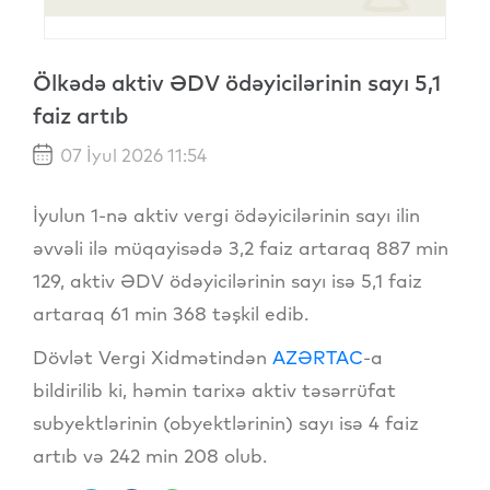
Ölkədə aktiv ƏDV ödəyicilərinin sayı 5,1
faiz artıb
07 İyul 2026 11:54
İyulun 1-nə aktiv vergi ödəyicilərinin sayı ilin
əvvəli ilə müqayisədə 3,2 faiz artaraq 887 min
129, aktiv ƏDV ödəyicilərinin sayı isə 5,1 faiz
artaraq 61 min 368 təşkil edib.
Dövlət Vergi Xidmətindən
AZƏRTAC
-a
bildirilib ki, həmin tarixə aktiv təsərrüfat
subyektlərinin (obyektlərinin) sayı isə 4 faiz
artıb və 242 min 208 olub.