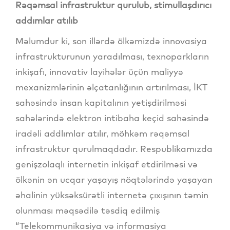
Rəqəmsal infrastruktur qurulub, stimullaşdırıcı
addımlar atılıb
Məlumdur ki, son illərdə ölkəmizdə innovasiya
infrastrukturunun yaradılması, texnoparkların
inkişafı, innovativ layihələr üçün maliyyə
mexanizmlərinin əlçatanlığının artırılması, İKT
sahəsində insan kapitalının yetişdirilməsi
sahələrində elektron intibaha keçid sahəsində
iradəli addlımlar atılır, möhkəm rəqəmsal
infrastruktur qurulmaqdadır. Respublikamızda
genişzolaqlı internetin inkişaf etdirilməsi və
ölkənin ən ucqar yaşayış nöqtələrində yaşayan
əhalinin yüksəksürətli internetə çıxışının təmin
olunması məqsədilə təsdiq edilmiş
“Telekommunikasiya və informasiya