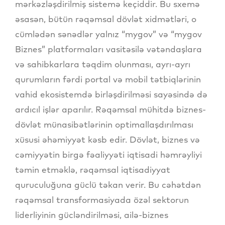
mərkəzləşdirilmiş sistemə keçiddir. Bu sxemə
əsasən, bütün rəqəmsal dövlət xidmətləri, o
cümlədən sənədlər yalnız “mygov” və “mygov
Biznes” platformaları vasitəsilə vətəndaşlara
və sahibkarlara təqdim olunması, ayrı-ayrı
qurumların fərdi portal və mobil tətbiqlərinin
vahid ekosistemdə birləşdirilməsi sayəsində də
ardıcıl işlər aparılır. Rəqəmsal mühitdə biznes-
dövlət münasibətlərinin optimallaşdırılması
xüsusi əhəmiyyət kəsb edir. Dövlət, biznes və
cəmiyyətin birgə fəaliyyəti iqtisadi həmrəyliyi
təmin etməklə, rəqəmsal iqtisadiyyat
quruculuğuna güclü təkan verir. Bu cəhətdən
rəqəmsal transformasiyada özəl sektorun
liderliyinin gücləndirilməsi, ailə-biznes