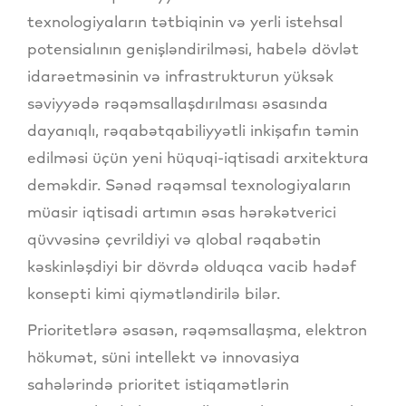
texnologiyaların tətbiqinin və yerli istehsal
potensialının genişləndirilməsi, habelə dövlət
idarəetməsinin və infrastrukturun yüksək
səviyyədə rəqəmsallaşdırılması əsasında
dayanıqlı, rəqabətqabiliyyətli inkişafın təmin
edilməsi üçün yeni hüquqi-iqtisadi arxitektura
deməkdir. Sənəd rəqəmsal texnologiyaların
müasir iqtisadi artımın əsas hərəkətverici
qüvvəsinə çevrildiyi və qlobal rəqabətin
kəskinləşdiyi bir dövrdə olduqca vacib hədəf
konsepti kimi qiymətləndirilə bilər.
Prioritetlərə əsasən, rəqəmsallaşma, elektron
hökumət, süni intellekt və innovasiya
sahələrində prioritet istiqamətlərin