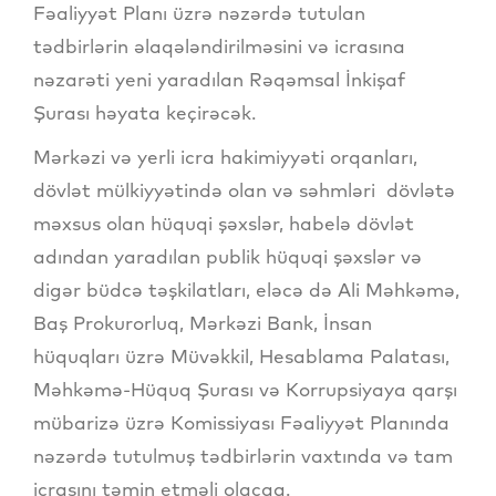
Fəaliyyət Planı üzrə nəzərdə tutulan
tədbirlərin əlaqələndirilməsini və icrasına
nəzarəti yeni yaradılan Rəqəmsal İnkişaf
Şurası həyata keçirəcək.
Mərkəzi və yerli icra hakimiyyəti orqanları,
dövlət mülkiyyətində olan və səhmləri dövlətə
məxsus olan hüquqi şəxslər, habelə dövlət
adından yaradılan publik hüquqi şəxslər və
digər büdcə təşkilatları, eləcə də Ali Məhkəmə,
Baş Prokurorluq, Mərkəzi Bank, İnsan
hüquqları üzrə Müvəkkil, Hesablama Palatası,
Məhkəmə-Hüquq Şurası və Korrupsiyaya qarşı
mübarizə üzrə Komissiyası Fəaliyyət Planında
nəzərdə tutulmuş tədbirlərin vaxtında və tam
icrasını təmin etməli olacaq.