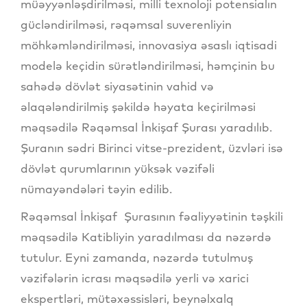
müəyyənləşdirilməsi, milli texnoloji potensialın
gücləndirilməsi, rəqəmsal suverenliyin
möhkəmləndirilməsi, innovasiya əsaslı iqtisadi
modelə keçidin sürətləndirilməsi, həmçinin bu
sahədə dövlət siyasətinin vahid və
əlaqələndirilmiş şəkildə həyata keçirilməsi
məqsədilə Rəqəmsal İnkişaf Şurası yaradılıb.
Şuranın sədri Birinci vitse-prezident, üzvləri isə
dövlət qurumlarının yüksək vəzifəli
nümayəndələri təyin edilib.
Rəqəmsal İnkişaf Şurasının fəaliyyətinin təşkili
məqsədilə Katibliyin yaradılması da nəzərdə
tutulur. Eyni zamanda, nəzərdə tutulmuş
vəzifələrin icrası məqsədilə yerli və xarici
ekspertləri, mütəxəssisləri, beynəlxalq