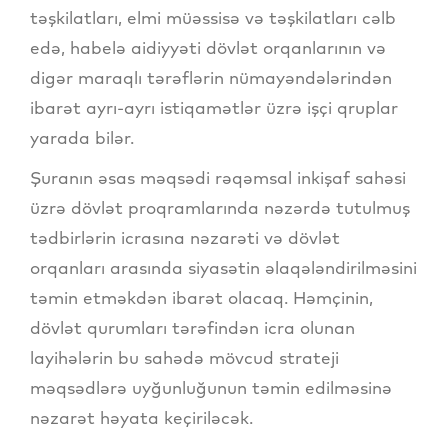
təşkilatları, elmi müəssisə və təşkilatları cəlb
edə, habelə aidiyyəti dövlət orqanlarının və
digər maraqlı tərəflərin nümayəndələrindən
ibarət ayrı-ayrı istiqamətlər üzrə işçi qruplar
yarada bilər.
Şuranın əsas məqsədi rəqəmsal inkişaf sahəsi
üzrə dövlət proqramlarında nəzərdə tutulmuş
tədbirlərin icrasına nəzarəti və dövlət
orqanları arasında siyasətin əlaqələndirilməsini
təmin etməkdən ibarət olacaq. Həmçinin,
dövlət qurumları tərəfindən icra olunan
layihələrin bu sahədə mövcud strateji
məqsədlərə uyğunluğunun təmin edilməsinə
nəzarət həyata keçiriləcək.