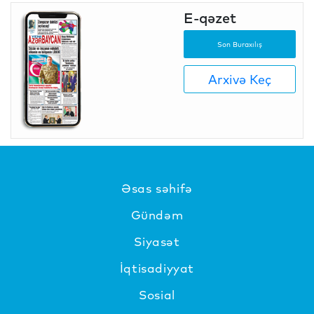
E-qəzet
Son Buraxılış
Arxivə Keç
Əsas səhifə
Gündəm
Siyasət
İqtisadiyyat
Sosial