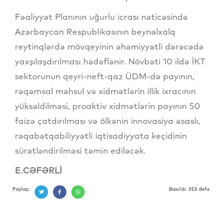
Fəaliyyət Planının uğurlu icrası nəticəsində
Azərbaycan Respublikasının beynəlxalq
reytinqlərdə mövqeyinin əhəmiyyətli dərəcədə
yaxşılaşdırılması hədəflənir. Növbəti 10 ildə İKT
sektorunun qeyri-neft-qaz ÜDM-də payının,
rəqəmsal məhsul və xidmətlərin illik ixracının
yüksəldilməsi, proaktiv xidmətlərin payının 50
faizə çatdırılması və ölkənin innovasiya əsaslı,
rəqabətqabiliyyətli iqtisadiyyata keçidinin
sürətləndirilməsi təmin ediləcək.
E.CƏFƏRLİ
Paylaş:
Baxılıb: 353 dəfə