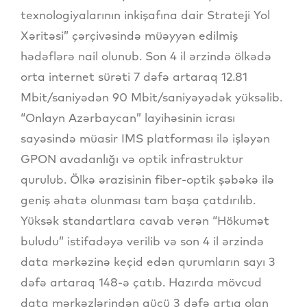
texnologiyalarının inkişafına dair Strateji Yol
Xəritəsi” çərçivəsində müəyyən edilmiş
hədəflərə nail olunub. Son 4 il ərzində ölkədə
orta internet sürəti 7 dəfə artaraq 12.81
Mbit/saniyədən 90 Mbit/saniyəyədək yüksəlib.
“Onlayn Azərbaycan” layihəsinin icrası
sayəsində müasir IMS platforması ilə işləyən
GPON avadanlığı və optik infrastruktur
qurulub. Ölkə ərazisinin fiber-optik şəbəkə ilə
geniş əhatə olunması tam başa çatdırılıb.
Yüksək standartlara cavab verən “Hökumət
buludu” istifadəyə verilib və son 4 il ərzində
data mərkəzinə keçid edən qurumların sayı 3
dəfə artaraq 148-ə çatıb. Hazırda mövcud
data mərkəzlərindən gücü 3 dəfə artıq olan