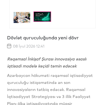
Dövlət quruculuğunda yeni dövr
08 İyul 2026 12:41
Rəqəmsal İnkişaf Şurası innovasiya əsaslı
iqtisadi modelə keçidi təmin edəcək
Azərbaycan hökuməti rəqəmsal iqtisadiyyat
quruculuğu istiqamətində ən son
innovasiyaların tətbiq edəcək. Rəqəmsal
İqtisadiyyat Strategiyası və 3 illik Fəaliyyət
Planı ölkə iqtisadiyyatında müasir