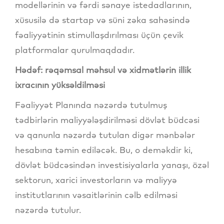
modellərinin və fərdi sənaye istedadlarının,
xüsusilə də startap və süni zəka sahəsində
fəaliyyətinin stimullaşdırılması üçün çevik
platformalar qurulmaqdadır.
Hədəf: rəqəmsal məhsul və xidmətlərin illik
ixracının yüksəldilməsi
Fəaliyyət Planında nəzərdə tutulmuş
tədbirlərin maliyyələşdirilməsi dövlət büdcəsi
və qanunla nəzərdə tutulan digər mənbələr
hesabına təmin ediləcək. Bu, o deməkdir ki,
dövlət büdcəsindən investisiyalarla yanaşı, özəl
sektorun, xarici investorların və maliyyə
institutlarının vəsaitlərinin cəlb edilməsi
nəzərdə tutulur.