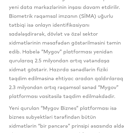
yeni data mərkəzlərinin inşası davam etdirilir.
Biometrik rəqəmsal imzanın (SİMA) uğurlu
tətbiqi isə onlayn identifikasiyanı
sadələşdirərək, dövlət və özəl sektor
xidmətlərinin məsafədən göstərilməsini təmin
edib. Habelə “Mygov” platforması yenidən
qurularaq 2.5 milyondan artıq vətəndaşa
xidmət göstərir. Hazırda sənədlərin fiziki
təqdim edilməsinə ehtiyac aradan qaldırılaraq
2.3 milyondan artıq rəqəmsal sənəd “Mygov”
platforması vasitəsilə təqdim edilməkdədir.
Yeni qurulan “Mygov Biznes” platforması isə
biznes subyektləri tərəfindən bütün
xidmətlərin “bir pəncərə” prinsipi əsasında əldə