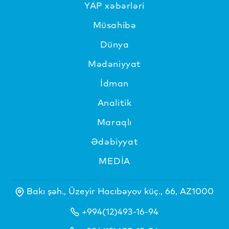
YAP xəbərləri
Müsahibə
Dünya
Mədəniyyat
İdman
Analitik
Maraqlı
Ədəbiyyat
MEDİA
Bakı şəh., Üzeyir Hacıbəyov küç., 66, AZ1000
+994(12)493-16-94