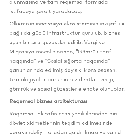
olunmasına və tam rəqəmsal formada
istifadəyə şərait yaradacaq.
Ölkəmizin innovasiya ekosisteminin inkişafı ilə
bağlı da güclü infrastruktur qurulub, biznes
üçün bir sıra güzəştlər edilib. Vergi və
Miqrasiya məcəllələrində, “Gömrük tarifi
haqqında” və “Sosial sığorta haqqında”
qanunlarında edilmiş dəyişikliklərə əsasən,
texnologiyalar parkının rezidentləri vergi,
gömrük və sosial güzəştlərlə əhatə olunublar.
Rəqəmsal biznes arxitekturası
Rəqəmsal inkişafın əsas yeniliklərindən biri
dövlət xidmətlərinin təqdim edilməsində
pərakəndəliyin aradan qaldırılması və vahid