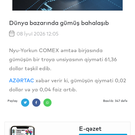
Dünya bazarında gümüş bahalaşıb
08 İyul 2026 12:05
Nyu-Yorkun COMEX əmtəə birjasında
gümüşün bir troya unsiyasının qiyməti 61,36
dollar təşkil edib.
AZƏRTAC
xəbər verir ki, gümüşün qiyməti 0,02
dollar və ya 0,04 faiz artıb.
Paylaş:
Baxılıb: 347 dəfə
E-qəzet