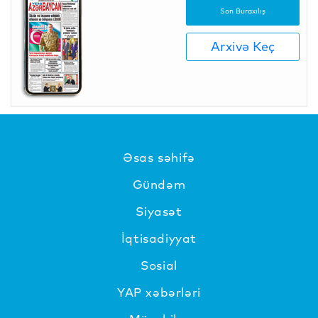
Son Buraxılış
Arxivə Keç
Əsas səhifə
Gündəm
Siyasət
İqtisadiyyat
Sosial
YAP xəbərləri