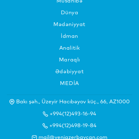
Müsahibə
Dünya
Mədəniyyat
İdman
Analitik
Maraqlı
Ədəbiyyat
MEDİA
Bakı şəh., Üzeyir Hacıbəyov küç., 66, AZ1000
+994(12)493-16-94
+994(12)498-19-84
mail@yeniazerbaycan.com