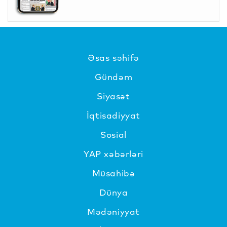
Əsas səhifə
Gündəm
Siyasət
İqtisadiyyat
Sosial
YAP xəbərləri
Müsahibə
Dünya
Mədəniyyat