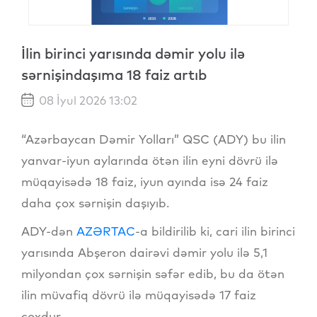
İlin birinci yarısında dəmir yolu ilə
sərnişindaşıma 18 faiz artıb
08 İyul 2026 13:02
“Azərbaycan Dəmir Yolları” QSC (ADY) bu ilin
yanvar-iyun aylarında ötən ilin eyni dövrü ilə
müqayisədə 18 faiz, iyun ayında isə 24 faiz
daha çox sərnişin daşıyıb.
ADY-dən
AZƏRTAC
-a bildirilib ki, cari ilin birinci
yarısında Abşeron dairəvi dəmir yolu ilə 5,1
milyondan çox sərnişin səfər edib, bu da ötən
ilin müvafiq dövrü ilə müqayisədə 17 faiz
çoxdur.