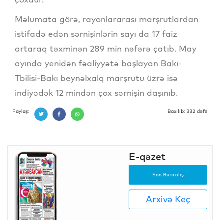
Məlumata görə, rayonlararası marşrutlardan
istifadə edən sərnişinlərin sayı da 17 faiz
artaraq təxminən 289 min nəfərə çatıb. May
ayında yenidən fəaliyyətə başlayan Bakı-
Tbilisi-Bakı beynəlxalq marşrutu üzrə isə
indiyədək 12 mindən çox sərnişin daşınıb.
Paylaş:
Baxılıb: 332 dəfə
E-qəzet
Son Buraxılış
Arxivə Keç