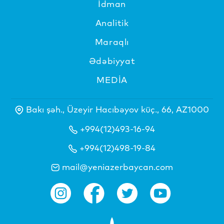
İdman
Analitik
Maraqlı
Ədəbiyyat
MEDİA
Bakı şəh., Üzeyir Hacıbəyov küç., 66, AZ1000
+994(12)493-16-94
+994(12)498-19-84
mail@yeniazerbaycan.com