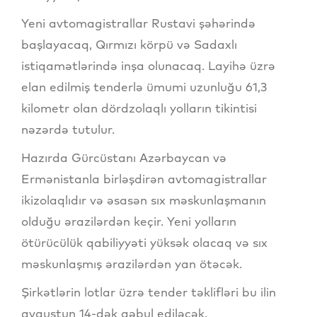
Yeni avtomagistrallar Rustavi şəhərində
başlayacaq, Qırmızı körpü və Sadaxlı
istiqamətlərində inşa olunacaq. Layihə üzrə
elan edilmiş tenderlə ümumi uzunluğu 61,3
kilometr olan dördzolaqlı yolların tikintisi
nəzərdə tutulur.
Hazırda Gürcüstanı Azərbaycan və
Ermənistanla birləşdirən avtomagistrallar
ikizolaqlıdır və əsasən sıx məskunlaşmanın
olduğu ərazilərdən keçir. Yeni yolların
ötürücülük qabiliyyəti yüksək olacaq və sıx
məskunlaşmış ərazilərdən yan ötəcək.
Şirkətlərin lotlar üzrə tender təklifləri bu ilin
avqustun 14-dək qəbul ediləcək.