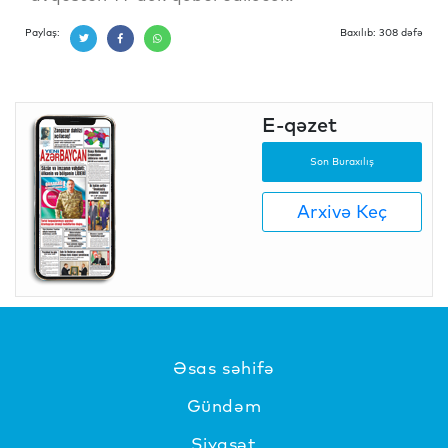
Paylaş:
Baxılıb: 308 dəfə
E-qəzet
Son Buraxılış
Arxivə Keç
Əsas səhifə
Gündəm
Siyasət