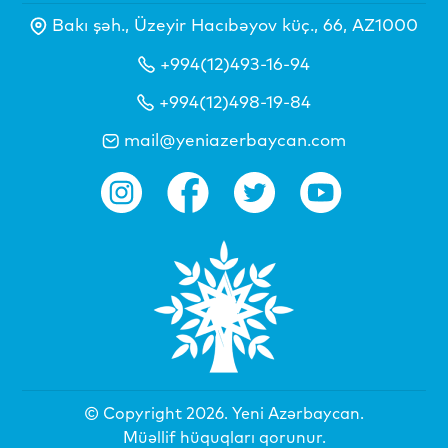
Bakı şəh., Üzeyir Hacıbəyov küç., 66, AZ1000
+994(12)493-16-94
+994(12)498-19-84
mail@yeniazerbaycan.com
© Copyright 2026.
Yeni Azərbaycan
.
Müəllif hüquqları qorunur.