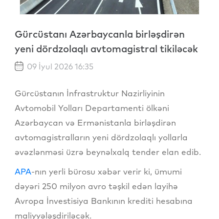
Gürcüstanı Azərbaycanla birləşdirən
yeni dördzolaqlı avtomagistral tikiləcək
09 İyul 2026 16:35
Gürcüstanın İnfrastruktur Nazirliyinin
Avtomobil Yolları Departamenti ölkəni
Azərbaycan və Ermənistanla birləşdirən
avtomagistralların yeni dördzolaqlı yollarla
əvəzlənməsi üzrə beynəlxalq tender elan edib.
APA
-nın yerli bürosu xəbər verir ki, ümumi
dəyəri 250 milyon avro təşkil edən layihə
Avropa İnvestisiya Bankının krediti hesabına
maliyyələşdiriləcək.