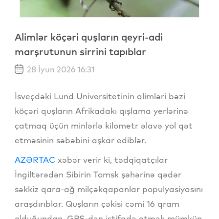
Alimlər köçəri quşların qeyri-adi
marşrutunun sirrini tapıblar
28 İyun 2026 16:31
İsveçdəki Lund Universitetinin alimləri bəzi
köçəri quşların Afrikadakı qışlama yerlərinə
çatmaq üçün minlərlə kilometr əlavə yol qət
etməsinin səbəbini aşkar ediblər.
AZƏRTAC
xəbər verir ki, tədqiqatçılar
İngiltərədən Sibirin Tomsk şəhərinə qədər
səkkiz qara-ağ milçəkqapanlar populyasiyasını
araşdırıblar. Quşların çəkisi cəmi 16 qram
olduğundan, GPS-dən istifadə etmək mümkün