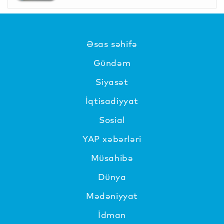
Əsas səhifə
Gündəm
Siyasət
İqtisadiyyat
Sosial
YAP xəbərləri
Müsahibə
Dünya
Mədəniyyat
İdman