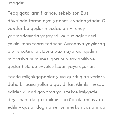
uzaqdır.
Tədqiqatçıların fikrincə, səbəb son Buz
dövründə formalaşmış genetik yaddaşdadır. O
vaxtlar bu quşların əcdadları Pireney
yarımadasında yaşayırdı və buzlaqlar geri
çəkildikdən sonra tədricən Avropaya yayılaraq
Sibirə çatırdılar. Buna baxmayaraq, qədim
miqrasiya nümunəsi qorunub saxlanılıb və
quşlar hələ də əvvəlcə İspaniyaya uçurlar.
Yazda milçəkqapanlar yuva qurduqları yerlərə
daha birbaşa yollarla qayıdırlar. Alimlər hesab
edirlər ki, geri qayıtma yolu təkcə irsiyyətlə
deyil, həm də qazanılmış təcrübə ilə müəyyən
edilir - quşlar doğma yerlərini erkən yaşlarında