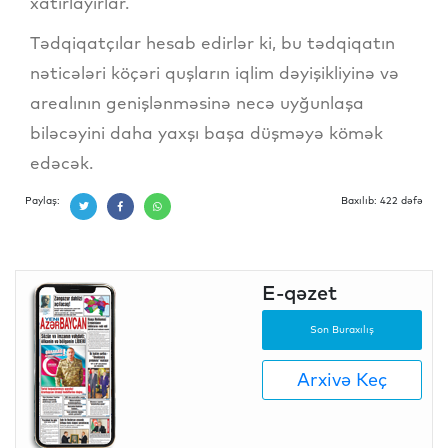
xatırlayırlar.
Tədqiqatçılar hesab edirlər ki, bu tədqiqatın
nəticələri köçəri quşların iqlim dəyişikliyinə və
arealının genişlənməsinə necə uyğunlaşa
biləcəyini daha yaxşı başa düşməyə kömək
edəcək.
Paylaş:
Baxılıb: 422 dəfə
E-qəzet
Son Buraxılış
Arxivə Keç