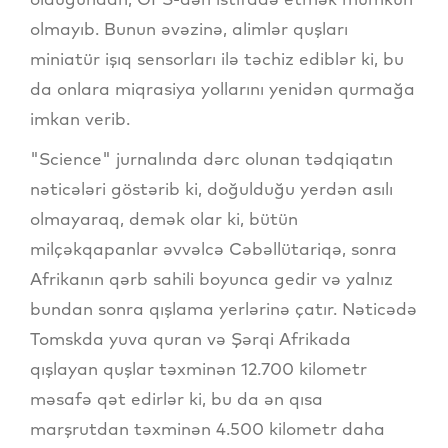
olmayıb. Bunun əvəzinə, alimlər quşları
miniatür işıq sensorları ilə təchiz ediblər ki, bu
da onlara miqrasiya yollarını yenidən qurmağa
imkan verib.
"Science" jurnalında dərc olunan tədqiqatın
nəticələri göstərib ki, doğulduğu yerdən asılı
olmayaraq, demək olar ki, bütün
milçəkqapanlar əvvəlcə Cəbəllütariqə, sonra
Afrikanın qərb sahili boyunca gedir və yalnız
bundan sonra qışlama yerlərinə çatır. Nəticədə
Tomskda yuva quran və Şərqi Afrikada
qışlayan quşlar təxminən 12.700 kilometr
məsafə qət edirlər ki, bu da ən qısa
marşrutdan təxminən 4.500 kilometr daha