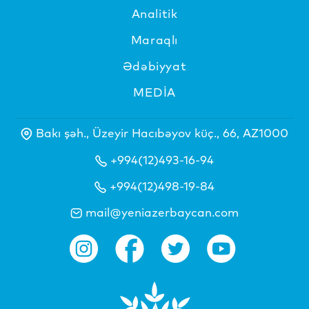
Analitik
Maraqlı
Ədəbiyyat
MEDİA
Bakı şəh., Üzeyir Hacıbəyov küç., 66, AZ1000
+994(12)493-16-94
+994(12)498-19-84
mail@yeniazerbaycan.com