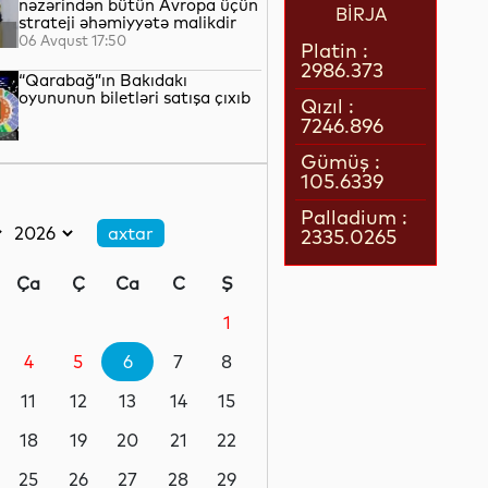
nəzərindən bütün Avropa üçün
BİRJA
strateji əhəmiyyətə malikdir
06 Avqust 17:50
Platin :
2986.373
“Qarabağ”ın Bakıdakı
oyununun biletləri satışa çıxıb
Qızıl :
7246.896
06 Avqust 17:32
Gümüş :
105.6339
Azərbaycan Rəssamlıq
Akademiyası süni intellekti
Palladium :
yaradıcı prosesə dəstək
2335.0265
vasitəsi kimi tətbiq edir
06 Avqust 17:27
Ça
Ç
Ca
C
Ş
İsrail ordusu yenidən Livanın
cənubunu bombalayıb
1
4
5
6
7
8
06 Avqust 17:05
11
12
13
14
15
Mərkəzi Bank Nyu-York
Federal Ehtiyat Bankı ilə
18
19
20
21
22
aktual çağırışları müzakirə
edib
25
26
27
28
29
06 Avqust 16:46