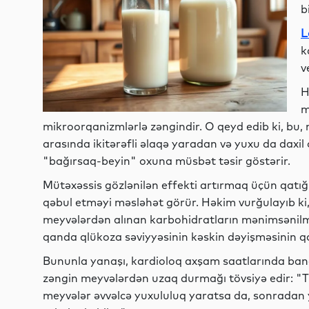
b
L
k
v
H
m
mikroorqanizmlərlə zəngindir. O qeyd edib ki, bu, 
arasında ikitərəfli əlaqə yaradan və yuxu da daxil
"bağırsaq-beyin" oxuna müsbət təsir göstərir.
Mütəxəssis gözlənilən effekti artırmaq üçün qatığı 
qəbul etməyi məsləhət görür. Həkim vurğulayıb ki,
meyvələrdən alınan karbohidratların mənimsənilmə
qanda qlükoza səviyyəsinin kəskin dəyişməsinin qarş
Bununla yanaşı, kardioloq axşam saatlarında ban
zəngin meyvələrdən uzaq durmağı tövsiyə edir: "T
meyvələr əvvəlcə yuxululuq yaratsa da, sonrada