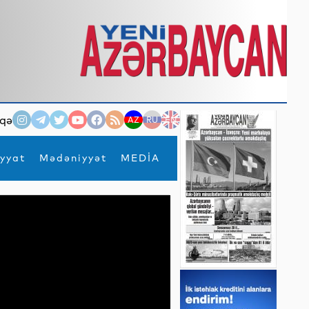
qə
AZ
RU
EN
yyat
Mədəniyyət
MEDİA
×