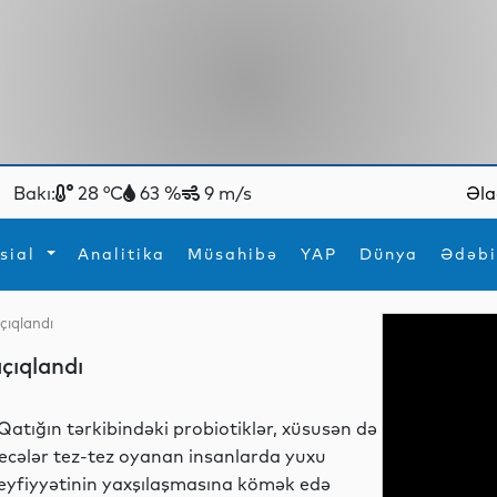
Bakı:
28 °C
63 %
9 m/s
Əla
sial
Analitika
Müsahibə
YAP
Dünya
Ədəbi
çıqlandı
ya
İdman
Maraqlı
çıqlandı
İdman
Yeni texnologiyalar
Qatığın tərkibindəki probiotiklər, xüsusən də
ecələr tez-tez oyanan insanlarda yuxu
eyfiyyətinin yaxşılaşmasına kömək edə