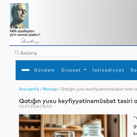
Gündəm
Siyasət
İqtisadiyyat
So
Ana səhifə
/
Maraqlı
/ Qatığın yuxu keyfiyyətinəmüsbət təsiri a
Ana səhifə
Ədəbiyyat
Siyasət
Sosial
Dün
Qatığın yuxu keyfiyyətinəmüsbət təsiri a
Gündəm
MEDİA
Xarici siyasət
Turizm
İqtisadiyyat
Daxili siyasət
Elm
02.07.2026 [18:51]
YAP
Din
Analitika
Hadisə
"
Mədəniyyət
Diaspor
g
Müsahibə
k