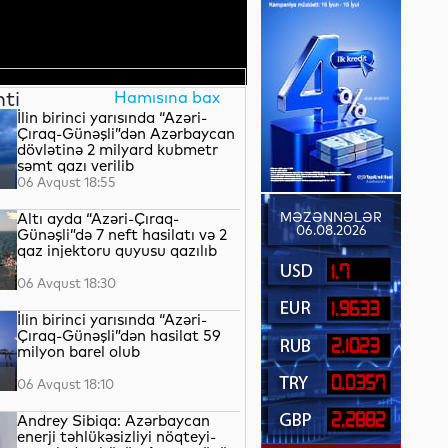
nti
Hamısına bax
İlin birinci yarısında “Azəri-
Çıraq-Günəşli”dən Azərbaycan
dövlətinə 2 milyard kubmetr
səmt qazı verilib
06 Avqust 18:55
Altı ayda “Azəri-Çıraq-
MƏZƏNNƏLƏR
06.08.2026
Günəşli”də 7 neft hasilatı və 2
qaz injektoru quyusu qazılıb
1.7
06 Avqust 18:30
1.9633
İlin birinci yarısında “Azəri-
Çıraq-Günəşli”dən hasilat 59
2.1023
milyon barel olub
0.0357
06 Avqust 18:10
2.2882
Andrey Sibiqa: Azərbaycan
enerji təhlükəsizliyi nöqteyi-