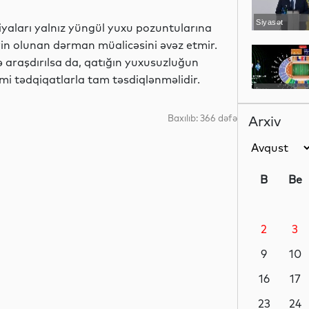
Siyasət
iyaları yalnız yüngül yuxu pozuntularına
yin olunan dərman müalicəsini əvəz etmir.
ə araşdırılsa da, qatığın yuxusuzluğun
lmi tədqiqatlarla tam təsdiqlənməlidir.
İdman
Baxılıb: 366 dəfə
Arxiv
Elm
B
Be
2
3
Dünya
9
10
16
17
İqtisadiyyat
23
24