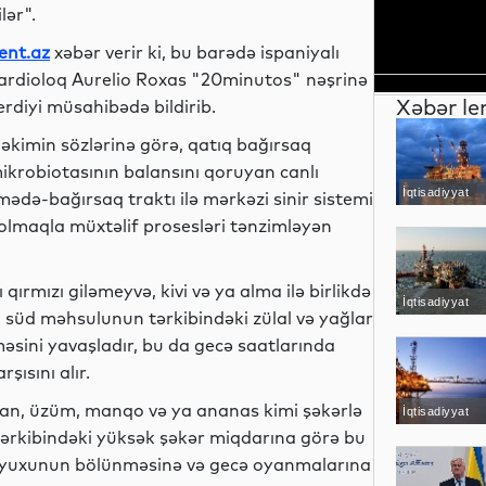
ilər".
ent.az
xəbər verir ki, bu barədə ispaniyalı
ardioloq Aurelio Roxas "20minutos" nəşrinə
Xəbər le
erdiyi müsahibədə bildirib.
əkimin sözlərinə görə, qatıq bağırsaq
ikrobiotasının balansını qoruyan canlı
İqtisadiyyat
mədə-bağırsaq traktı ilə mərkəzi sinir sistemi
 olmaqla müxtəlif prosesləri tənzimləyən
qırmızı giləmeyvə, kivi və ya alma ilə birlikdə
İqtisadiyyat
 süd məhsulunun tərkibindəki zülal və yağlar
sini yavaşladır, bu da gecə saatlarında
ısını alır.
an, üzüm, manqo və ya ananas kimi şəkərlə
İqtisadiyyat
ərkibindəki yüksək şəkər miqdarına görə bu
n yuxunun bölünməsinə və gecə oyanmalarına