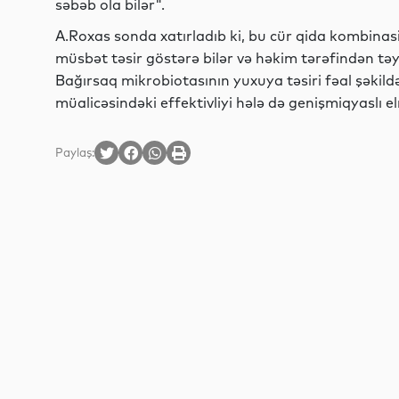
səbəb ola bilər".
A.Roxas sonda xatırladıb ki, bu cür qida kombinas
müsbət təsir göstərə bilər və həkim tərəfindən tə
Bağırsaq mikrobiotasının yuxuya təsiri fəal şəkild
müalicəsindəki effektivliyi hələ də genişmiqyaslı e
Paylaş: