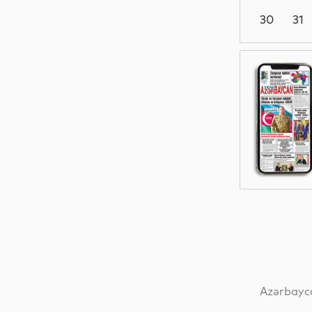
30
31
Elm
Sosial
İqtisadiyyat
Elm
Azərbayca