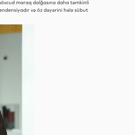
 mövcud maraq dalğasına daha təmkinli
endensiyadır və öz dəyərini hələ sübut
Elm
Dünya
Siyasət
Yeni
texnologiyalar