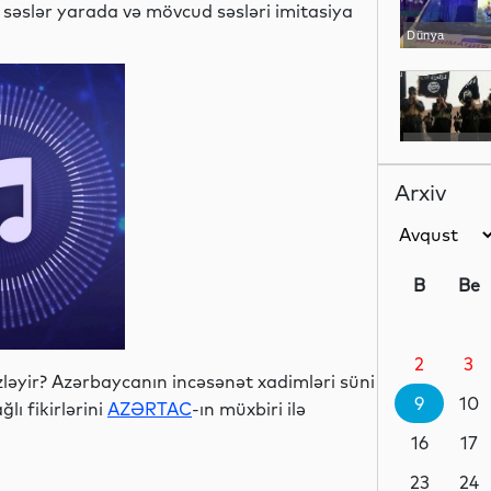
 səslər yarada və mövcud səsləri imitasiya
Dünya
Dünya
Arxiv
Siyasət
B
Be
2
3
Dünya
zləyir? Azərbaycanın incəsənət xadimləri süni
9
10
lı fikirlərini
AZƏRTAC
-ın müxbiri ilə
16
17
Siyasət
23
24