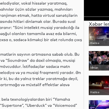
elodiyalar, vokal hissələr yaratmaq,
ahnılar üçün sözlər yazmaq, mahnıları
ranjiman etmək, hətta virtual sənətçilərin
fasında hitləri dinləmək olar. Burada sual
Xəbər le
aranır: “Süni intellekt musiqi yaradıcılığı ilə
əşğul olanları tamamilə əvəz edə bilərmi,
oxsa o, sadəcə köməkçi bir alət rolunda çıxış
Hadisə
xidmətlərin sayının artmasına səbəb olub. Bu
 və “Soundraw” da daxil olmaqla, musiqi
 mövcuddur. İstifadəçilər sadəcə mətn
İdman
melodiya və ya musiqi fraqmenti yaradır. Ən
r ki, bu da yalnız treklər yaratmağa deyil,
artırmağa və müxtəlif effektlər əlavə
Hadisə
 İlk belə texnologiyalardan biri “Yamaha
n “Supertone”, “Uberduck” və “Voicemood”