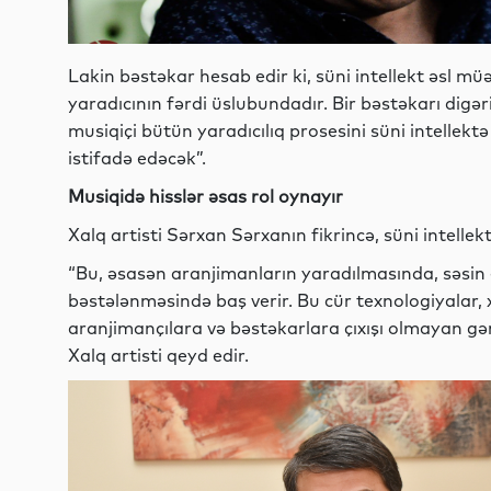
Lakin bəstəkar hesab edir ki, süni intellekt əsl müə
yaradıcının fərdi üslubundadır. Bir bəstəkarı digə
musiqiçi bütün yaradıcılıq prosesini süni intelle
istifadə edəcək”.
Musiqidə hisslər əsas rol oynayır
Xalq artisti Sərxan Sərxanın fikrincə, süni intellek
“Bu, əsasən aranjimanların yaradılmasında, səsin 
bəstələnməsində baş verir. Bu cür texnologiyalar,
aranjimançılara və bəstəkarlara çıxışı olmayan gənc
Xalq artisti qeyd edir.