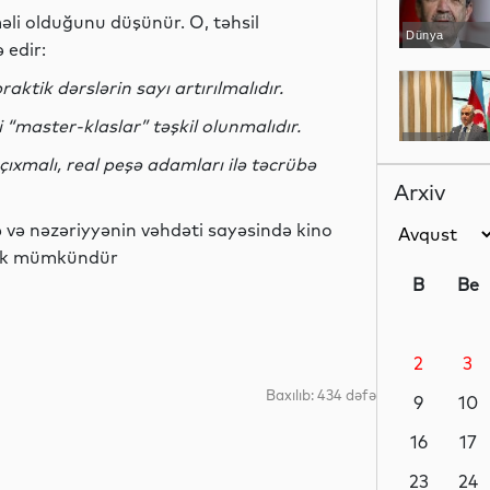
li olduğunu düşünür. O, təhsil
Dünya
 edir:
ktik dərslərin sayı artırılmalıdır.
 “master-klaslar” təşkil olunmalıdır.
YAP xəbərləri
çıxmalı, real peşə adamları ilə təcrübə
Arxiv
 və nəzəriyyənin vəhdəti sayəsində kino
tmək mümkündür
İdman
B
Be
2
3
Dünya
Baxılıb: 434 dəfə
9
10
16
17
İqtisadiyyat
23
24