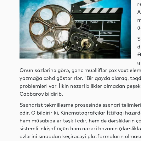
r
A
m
ü
S
d
Ə
g
Onun sözlərinə görə, gənc müəlliflər çox vaxt ele
yazmağa cəhd göstərirlər. “Bir qayda olaraq, təqd
problemləri var. İlkin nəzəri biliklər olmadan peşək
Cabbarov bildirib.
Ssenarist təkmilləşmə prosesində ssenari təlimlər
edir. O bildirir ki, Kinematoqrafçılar İttifaqı hazır
həm müsabiqələr təşkil edir, həm də dərsliklərin ç
sistemli inkişaf üçün həm nəzəri bazanın (dərsliklə
özlərini sınaqdan keçirəcəyi platformaların olması 