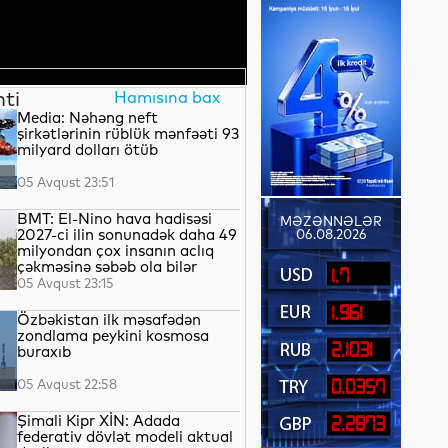
nti
Hamısına bax
Media: Nəhəng neft
şirkətlərinin rüblük mənfəəti 93
milyard dolları ötüb
05 Avqust 23:51
BMT: El-Nino hava hadisəsi
MƏZƏNNƏLƏR
2027-ci ilin sonunadək daha 49
06.08.2026
milyondan çox insanın aclıq
çəkməsinə səbəb ola bilər
1.7
05 Avqust 23:15
1.961
Özbəkistan ilk məsafədən
zondlama peykini kosmosa
2.1031
buraxıb
05 Avqust 22:58
0.0357
Şimali Kipr XİN: Adada
2.2873
federativ dövlət modeli aktual