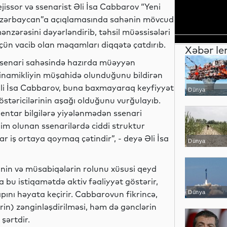
ejissor və ssenarist Əli İsa Cabbarov “Yeni
zərbaycan”a açıqlamasında sahənin mövcud
ənzərəsini dəyərləndirib, təhsil müəssisələri
çün vacib olan məqamları diqqətə çatdırıb.
Xəbər le
senari sahəsində hazırda müəyyən
inamikliyin müşahidə olunduğunu bildirən
li İsa Cabbarov, buna baxmayaraq keyfiyyət
Dünya
östəricilərinin aşağı olduğunu vurğulayıb.
mentar bilgilərə yiyələnmədən ssenari
im olunan ssenarilərdə ciddi struktur
ar iş ortaya qoymaq çətindir”, - deyə Əli İsa
Dünya
inin və müsabiqələrin rolunu xüsusi qeyd
da bu istiqamətdə aktiv fəaliyyət göstərir,
apını həyata keçirir. Cabbarovun fikrincə,
Dünya
rin) zənginləşdirilməsi, həm də gənclərin
şərtdir.