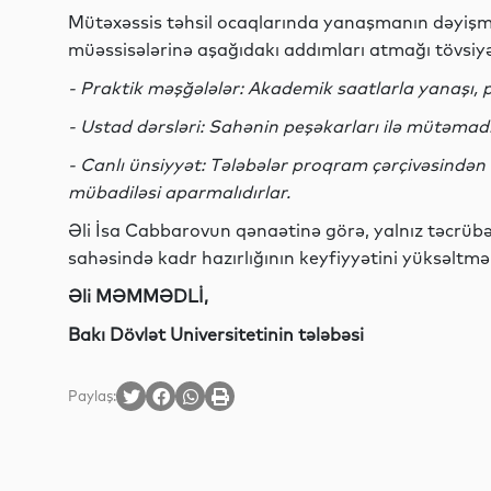
Mütəxəssis təhsil ocaqlarında yanaşmanın dəyişmə
müəssisələrinə aşağıdakı addımları atmağı tövsiyə
- Praktik məşğələlər: Akademik saatlarla yanaşı, pra
- Ustad dərsləri: Sahənin peşəkarları ilə mütəmadi
- Canlı ünsiyyət: Tələbələr proqram çərçivəsindən 
mübadiləsi aparmalıdırlar.
Əli İsa Cabbarovun qənaətinə görə, yalnız təcrübə
sahəsində kadr hazırlığının keyfiyyətini yüksəl
Əli MƏMMƏDLİ,
Bakı Dövlət Universitetinin tələbəsi
Paylaş: