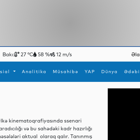
Bakı:
27 °C
58 %
12 m/s
Əla
sial
Analitika
Müsahibə
YAP
Dünya
Ədəbi
ya
İdman
Maraqlı
İdman
Yeni texnologiyalar
lkə kinematoqrafiyasında ssenari
aradıcılığı və bu sahədəki kadr hazırlığı
əsələləri aktual olaraq qalır. Tanınmış