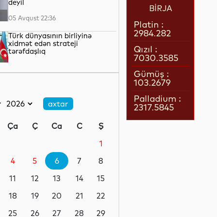
deyil
BİRJA
05 Avqust 22:36
Platin :
2984.282
Türk dünyasının birliyinə
xidmət edən strateji
Qızıl :
tərəfdaşlıq
7030.3585
05 Avqust 22:23
Gümüş :
103.2679
“Qarabağ” “Dinamo” ilə oyun
üçün Polşaya yola düşüb
Palladium :
2317.5845
05 Avqust 22:19
Ça
Ç
Ca
C
Ş
Pit Heqset ABŞ Silahlı
Qüvvələrinin əsas sursat
1
ehtiyatlarının tükəndiyini
təkzib edib
4
5
6
7
8
05 Avqust 21:57
11
12
13
14
15
Qızılın qiyməti 4200 dolları
ötüb
18
19
20
21
22
25
26
27
28
29
05 Avqust 21:37