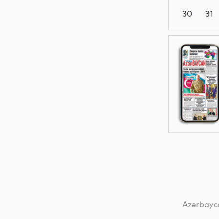
30
31
Dünya
Elm
İqtisadiyyat
Dünya
Azərbayca