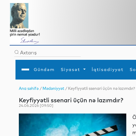
Gündəm
Siyasət
İqtisadiyyat
So
Ana səhifə
/
Mədəniyyət
/ Keyfiyyətli ssenari üçün nə lazımdır?
Ana səhifə
Ədəbiyyat
Siyasət
Sosial
Dün
Keyfiyyətli ssenari üçün nə lazımdır?
Gündəm
MEDİA
Xarici siyasət
Turizm
İqtisadiyyat
Daxili siyasət
Elm
24.06.2026 [09:50]
YAP
Din
Analitika
Hadisə
Ö
Mədəniyyət
Diaspor
y
Müsahibə
m