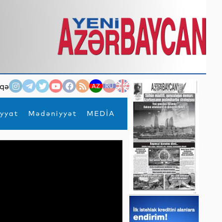
qə
AZ
RU
EN
yyat
Mədəniyyət
MEDİA
×