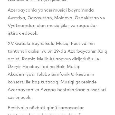
Azərbaycanla yanaşı musiqi bayramında
Avstriya, Qazaxıstan, Moldova, Özbəkistan və
Vyetnamdan olan musiqiçilər və rəqqaslar
iştirak edəcək.
XV Qəbələ Beynəlxalq Musiqi Festivalının
təntənəli açılışı iyulun 29-da Azərbaycanın Xalq
artisti Ramiz-Məlik Aslanovun dirijorluğu ilə
Üzeyir Hacıbəyli adına Bakı Musiqi
Akademiyası Tələbə Simfonik Orkestrinin
konserti ilə baş tutacaq. Musiqi gecəsində
Azərbaycan və Avropa bəstəkarlarının əsərləri
səslənəcək.
Festivalın növbəti günü tamaşaçılar