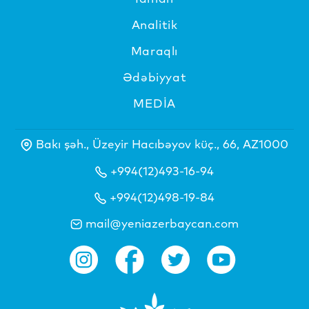
Analitik
Maraqlı
Ədəbiyyat
MEDİA
Bakı şəh., Üzeyir Hacıbəyov küç., 66, AZ1000
+994(12)493-16-94
+994(12)498-19-84
mail@yeniazerbaycan.com