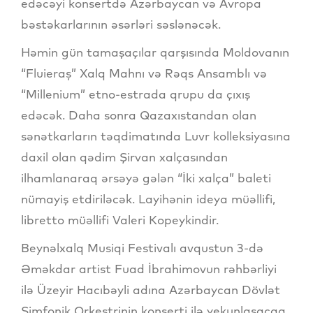
edəcəyi konsertdə Azərbaycan və Avropa
bəstəkarlarının əsərləri səslənəcək.
Həmin gün tamaşaçılar qarşısında Moldovanın
“Fluieraș” Xalq Mahnı və Rəqs Ansamblı və
“Millenium” etno-estrada qrupu da çıxış
edəcək. Daha sonra Qazaxıstandan olan
sənətkarların təqdimatında Luvr kolleksiyasına
daxil olan qədim Şirvan xalçasından
ilhamlanaraq ərsəyə gələn “İki xalça” baleti
nümayiş etdiriləcək. Layihənin ideya müəllifi,
libretto müəllifi Valeri Kopeykindir.
Beynəlxalq Musiqi Festivalı avqustun 3-də
Əməkdar artist Fuad İbrahimovun rəhbərliyi
ilə Üzeyir Hacıbəyli adına Azərbaycan Dövlət
Simfonik Orkestrinin konserti ilə yekunlaşacaq.