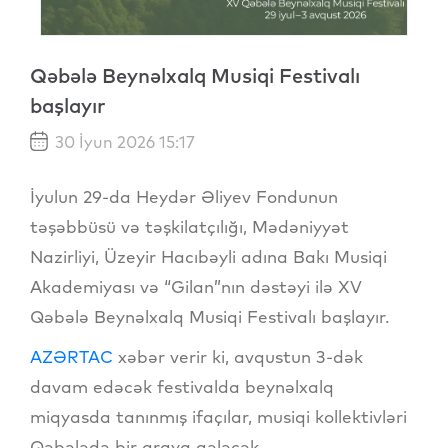
Qəbələ Beynəlxalq Musiqi Festivalı
başlayır
30 İyun 2026 15:17
İyulun 29-da Heydər Əliyev Fondunun
təşəbbüsü və təşkilatçılığı, Mədəniyyət
Nazirliyi, Üzeyir Hacıbəyli adına Bakı Musiqi
Akademiyası və “Gilan”nın dəstəyi ilə XV
Qəbələ Beynəlxalq Musiqi Festivalı başlayır.
AZƏRTAC
xəbər verir ki, avqustun 3-dək
davam edəcək festivalda beynəlxalq
miqyasda tanınmış ifaçılar, musiqi kollektivləri
Qəbələdə bir araya gələcək.