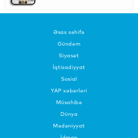
Əsas səhifə
Gündəm
Siyasət
İqtisadiyyat
Sosial
YAP xəbərləri
Müsahibə
Dünya
Mədəniyyat
İdman