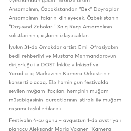
Vyetnamdan gələn “Bronze drum”
Ansamblının, Özbəkistandan “Bek” Doyraçılar
Ansamblının ifalarını dinləyəcək, Özbəkistanın
“Daşkənd Zeboları” Xalq Rəqs Ansamblının
solistlərinin çıxışlarını izləyəcəklər.
İyulun 31-də Əməkdar artist Emil Əfrasiyabın
bədii rəhbərliyi və Mustafa Mehmandarovun
dirijorluğu ilə DOST İnklüziv İnkişaf və
Yaradıcılıq Mərkəzinin Kamera Orkestrinin
konserti olacaq. Elə həmin gün festivalda
sevilən muğam ifaçıları, həmçinin muğam
müsabiqəsinin laureatlarının iştirakı ilə muğam
axşamı təşkil ediləcək.
Festivalın 4-cü günü – avqustun 1-də avstriyalı
pianoçu Aleksandr Maria Vaqner “Kamera