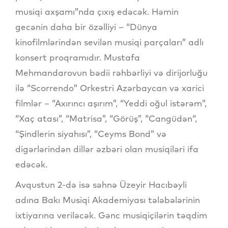
musiqi axşamı”nda çıxış edəcək. Həmin
gecənin daha bir özəlliyi – “Dünya
kinofilmlərindən sevilən musiqi parçaları” adlı
konsert proqramıdır. Mustafa
Mehmandarovun bədii rəhbərliyi və dirijorluğu
ilə “Scorrendo” Orkestri Azərbaycan və xarici
filmlər – “Axırıncı aşırım”, “Yeddi oğul istərəm”,
“Xaç atası”, “Matrisa”, “Görüş”, “Cangüdən“,
“Şindlerin siyahısı”, “Ceyms Bond” və
digərlərindən dillər əzbəri olan musiqiləri ifa
edəcək.
Avqustun 2-də isə səhnə Üzeyir Hacıbəyli
adına Bakı Musiqi Akademiyası tələbələrinin
ixtiyarına veriləcək. Gənc musiqiçilərin təqdim