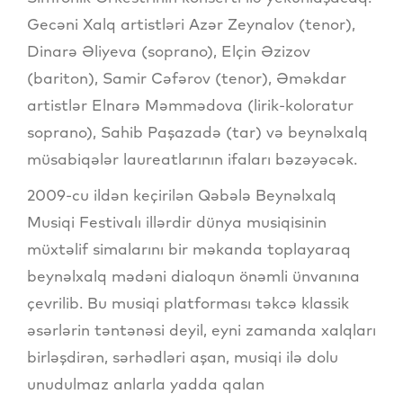
Gecəni Xalq artistləri Azər Zeynalov (tenor),
Dinarə Əliyeva (soprano), Elçin Əzizov
(bariton), Samir Cəfərov (tenor), Əməkdar
artistlər Elnarə Məmmədova (lirik-koloratur
soprano), Sahib Paşazadə (tar) və beynəlxalq
müsabiqələr laureatlarının ifaları bəzəyəcək.
2009-cu ildən keçirilən Qəbələ Beynəlxalq
Musiqi Festivalı illərdir dünya musiqisinin
müxtəlif simalarını bir məkanda toplayaraq
beynəlxalq mədəni dialoqun önəmli ünvanına
çevrilib. Bu musiqi platforması təkcə klassik
əsərlərin təntənəsi deyil, eyni zamanda xalqları
birləşdirən, sərhədləri aşan, musiqi ilə dolu
unudulmaz anlarla yadda qalan