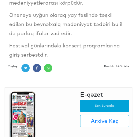
mədəniyyətlərarası körpüdür.
Ənənəyə uyğun olaraq yay fəslində təşkil
edilən bu beynəlxalq mədəniyyət tədbiri bu il
də parlaq ifalar vəd edir.
Festival günlərindəki konsert proqramlarına
giriş sərbəstdir.
Paylaş:
Baxılıb: 420 dəfə
E-qəzet
Son Buraxılış
Arxivə Keç