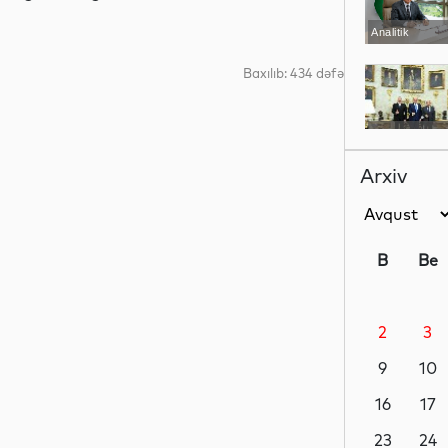
Analitik
Baxılıb: 434 dəfə
Siyasət
Arxiv
Siyasət
B
Be
2
3
Siyasət
9
10
16
17
Dünya
23
24