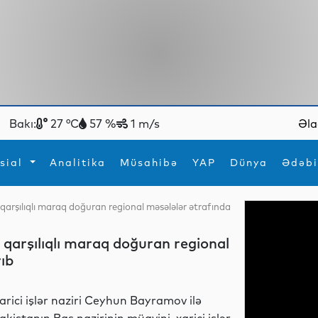
Bakı:
27 °C
57 %
1 m/s
Əla
sial
Analitika
Müsahibə
YAP
Dünya
Ədəbi
qarşılıqlı maraq doğuran regional məsələlər ətrafında
ya
İdman
Maraqlı
İdman
Yeni texnologiyalar
qarşılıqlı maraq doğuran regional
rıb
arici işlər naziri Ceyhun Bayramov ilə