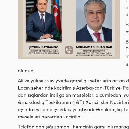
P
n
d
B
m
B
P
m
g
olunub.
Ali və yüksək səviyyədə qarşılıqlı səfərlərin art
Laçın şəhərində keçirilmiş Azərbaycan-Türkiyə-Pak
danışıqlardan irəli gələn məsələlər, o cümlədən iy
Əməkdaşlıq Təşkilatının (İƏT) Xarici İşlər Nazirləri
ayında ev sahibliyi edəcəyi İqtisadi Əməkdaşlıq Təş
məsələləri nəzərdən keçirilib.
Telefon danışığı zamanı, həmçinin qarşılıqlı maraq