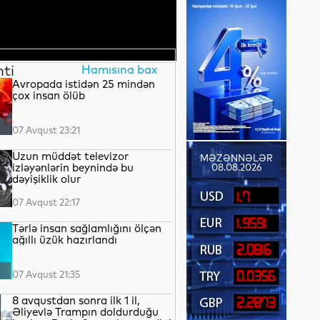
nti
Hamısına bax
Avropada istidən 25 mindən
çox insan ölüb
07 Avqust 23:21
Uzun müddət televizor
MƏZƏNNƏLƏR
izləyənlərin beynində bu
08.08.2026
dəyişiklik olur
1.7
07 Avqust 22:17
1.9591
Tərlə insan sağlamlığını ölçən
ağıllı üzük hazırlandı
2.0816
07 Avqust 21:35
0.0356
8 avqustdan sonra ilk 1 il,
2.2873
Əliyevlə Trampın doldurduğu