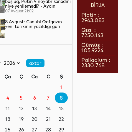
boşluq, Putin 9 noyabr sənədini
BİRJA
niyə yeniləmədi? - Aydın
QULİYEV yazır...
07 Avqust 21:02
Platin :
2963.083
8 Avqust: Cənubi Qafqazın
yeni tarixinin yazıldığı gün
Qızıl :
7250.143
07 Avqust 21:00
Gümüş :
105.9224
Azərbaycan–ABŞ tərəfdaşlığı:
Yeni geosiyasi dövrün əsas
Palladium :
konturları
2330.768
07 Avqust 20:57
Ça
Ç
Ca
C
Ş
1 il öncə İlham Əliyevin Ağ
Evdə dediklərindən sonra
1
Paşinyan niyə üzr istəmişdi?
4
5
6
7
8
07 Avqust 20:41
11
12
13
14
15
ÜST legioner xəstəliyinin
yayılmasının səbəbini açıqlayıb
18
19
20
21
22
25
26
27
28
29
07 Avqust 20:17