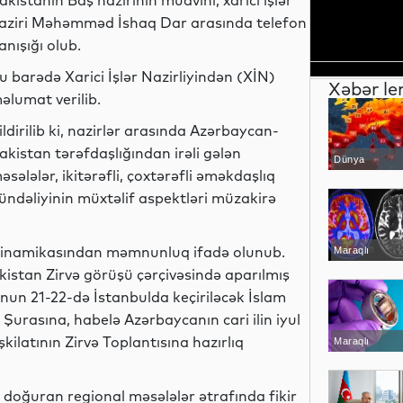
akistanın Baş nazirinin müavini, xarici işlər
aziri Məhəmməd İshaq Dar arasında telefon
anışığı olub.
u barədə Xarici İşlər Nazirliyindən (XİN)
Xəbər le
əlumat verilib.
ildirilib ki, nazirlər arasında Azərbaycan-
akistan tərəfdaşlığından irəli gələn
Dünya
əsələlər, ikitərəfli, çoxtərəfli əməkdaşlıq
ündəliyinin müxtəlif aspektləri müzakirə
an dinamikasından məmnunluq ifadə olunub.
Maraqlı
istan Zirvə görüşü çərçivəsində aparılmış
unun 21-22-də İstanbulda keçiriləcək İslam
 Şurasına, habelə Azərbaycanın cari ilin iyul
kilatının Zirvə Toplantısına hazırlıq
Maraqlı
 doğuran regional məsələlər ətrafında fikir