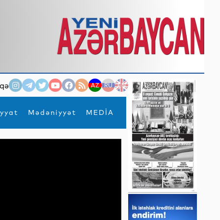
qə
AZ
RU
EN
yyat
Mədəniyyət
MEDİA
×