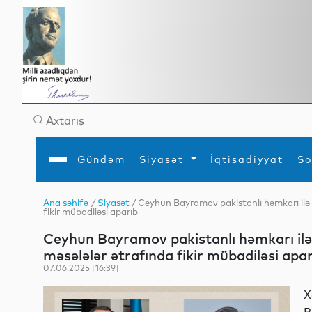
Gündəm
Siyasət
İqtisadiyyat
So
Ana səhifə
/
Siyasət
/ Ceyhun Bayramov pakistanlı həmkarı ilə 
fikir mübadiləsi aparıb
Ana səhifə
Ədəbiyyat
Siyasət
Sosial
Dün
Gündəm
MEDİA
Xarici siyasət
Turizm
Ceyhun Bayramov pakistanlı həmkarı ilə 
İqtisadiyyat
Daxili siyasət
Elm
məsələlər ətrafında fikir mübadiləsi apa
YAP
Din
Analitika
Hadisə
07.06.2025 [16:39]
Mədəniyyət
Diaspor
Müsahibə
X