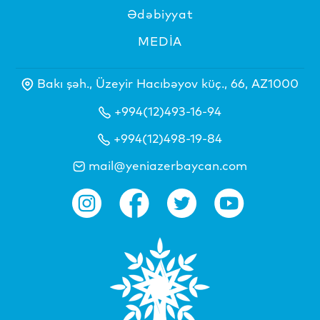
Ədəbiyyat
MEDİA
Bakı şəh., Üzeyir Hacıbəyov küç., 66, AZ1000
+994(12)493-16-94
+994(12)498-19-84
mail@yeniazerbaycan.com