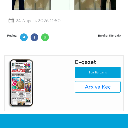
24 Апрель 2026 11:50
Paylaş:
Baxılıb: 516 dəfə
E-qəzet
Son Buraxılış
Arxivə Keç