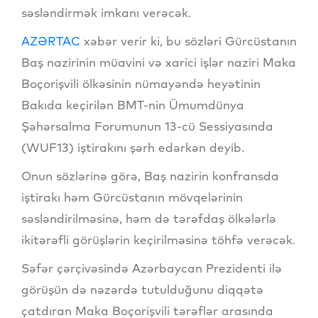
səsləndirmək imkanı verəcək.
AZƏRTAC
xəbər verir ki, bu sözləri Gürcüstanın
Baş nazirinin müavini və xarici işlər naziri Maka
Boçorişvili ölkəsinin nümayəndə heyətinin
Bakıda keçirilən BMT-nin Ümumdünya
Şəhərsalma Forumunun 13-cü Sessiyasında
(WUF13) iştirakını şərh edərkən deyib.
Onun sözlərinə görə, Baş nazirin konfransda
iştirakı həm Gürcüstanın mövqelərinin
səsləndirilməsinə, həm də tərəfdaş ölkələrlə
ikitərəfli görüşlərin keçirilməsinə töhfə verəcək.
Səfər çərçivəsində Azərbaycan Prezidenti ilə
görüşün də nəzərdə tutulduğunu diqqətə
çatdıran Maka Boçorişvili tərəflər arasında