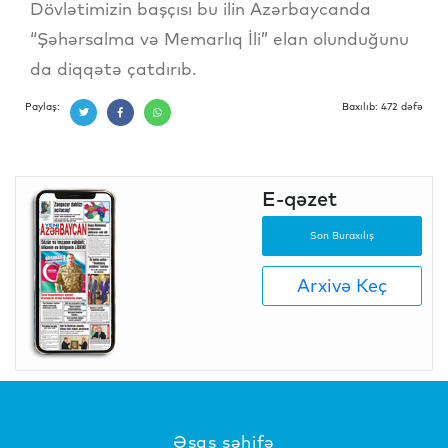
Dövlətimizin başçısı bu ilin Azərbaycanda
“Şəhərsalma və Memarlıq İli” elan olunduğunu
da diqqətə çatdırıb.
Paylaş:
Baxılıb: 472 dəfə
E-qəzet
Son Buraxılış
Arxivə Keç
Əsas səhifə