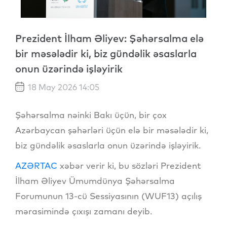
Prezident İlham Əliyev: Şəhərsalma elə
bir məsələdir ki, biz gündəlik əsaslarla
onun üzərində işləyirik
18 May 2026 14:05
Şəhərsalma nəinki Bakı üçün, bir çox
Azərbaycan şəhərləri üçün elə bir məsələdir ki,
biz gündəlik əsaslarla onun üzərində işləyirik.
AZƏRTAC
xəbər verir ki, bu sözləri Prezident
İlham Əliyev Ümumdünya Şəhərsalma
Forumunun 13-cü Sessiyasının (WUF13) açılış
mərasimində çıxışı zamanı deyib.