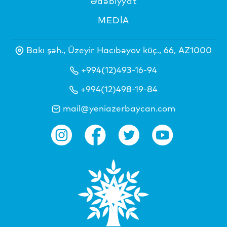
Ədəbiyyat
MEDİA
Bakı şəh., Üzeyir Hacıbəyov küç., 66, AZ1000
+994(12)493-16-94
+994(12)498-19-84
mail@yeniazerbaycan.com