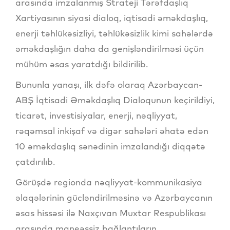
arasında imzalanmış Strateji Tərəfdaşlıq
Xartiyasının siyasi dialoq, iqtisadi əməkdaşlıq,
enerji təhlükəsizliyi, təhlükəsizlik kimi sahələrdə
əməkdaşlığın daha da genişləndirilməsi üçün
mühüm əsas yaratdığı bildirilib.
Bununla yanaşı, ilk dəfə olaraq Azərbaycan-
ABŞ İqtisadi Əməkdaşlıq Dialoqunun keçirildiyi,
ticarət, investisiyalar, enerji, nəqliyyat,
rəqəmsal inkişaf və digər sahələri əhatə edən
10 əməkdaşlıq sənədinin imzalandığı diqqətə
çatdırılıb.
Görüşdə regionda nəqliyyat-kommunikasiya
əlaqələrinin gücləndirilməsinə və Azərbaycanın
əsas hissəsi ilə Naxçıvan Muxtar Respublikası
arasında maneəssiz bağlantıların