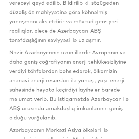
verəcəyi qeyd edilib. Bildirilib ki, sözügedən
düzəliş öz mahiyyətinə görə köhnəlmiş
yanaşmanı əks etdirir və mövcud geosiyasi
reallıqlar, eləcə də Azərbaycan-ABŞ
tərəfdaşlığının səviyyəsi ilə uzlaşmır.
Nazir Azərbaycanın uzun illərdir Avropanın və
daha geniş coğrafiyanın enerji təhlükəsizliyinə
verdiyi töhfələrdən bəhs edərək, ölkəmizin
ənənəvi enerji resursları ilə yanaşı, yaşıl enerji
sahəsində həyata keçirdiyi layihələr barədə
məlumat verib. Bu istiqamətdə Azərbaycan ilə
ABŞ arasında əməkdaşlıq imkanlarının geniş
olduğu vurğulanıb.
Azərbaycanın Mərkəzi Asiya ölkələri ilə