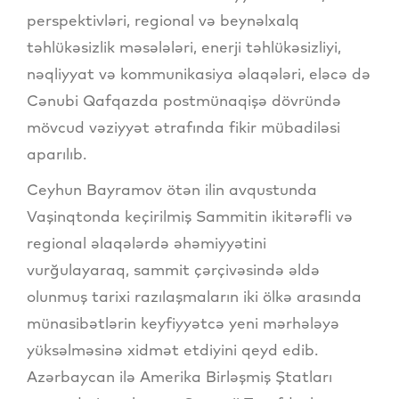
perspektivləri, regional və beynəlxalq
təhlükəsizlik məsələləri, enerji təhlükəsizliyi,
nəqliyyat və kommunikasiya əlaqələri, eləcə də
Cənubi Qafqazda postmünaqişə dövründə
mövcud vəziyyət ətrafında fikir mübadiləsi
aparılıb.
Ceyhun Bayramov ötən ilin avqustunda
Vaşinqtonda keçirilmiş Sammitin ikitərəfli və
regional əlaqələrdə əhəmiyyətini
vurğulayaraq, sammit çərçivəsində əldə
olunmuş tarixi razılaşmaların iki ölkə arasında
münasibətlərin keyfiyyətcə yeni mərhələyə
yüksəlməsinə xidmət etdiyini qeyd edib.
Azərbaycan ilə Amerika Birləşmiş Ştatları