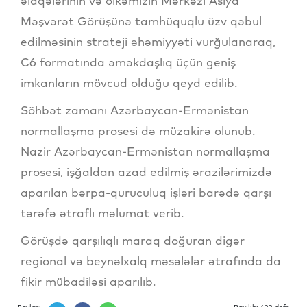
əlaqələrinin və ölkəmizin Mərkəzi Asiya
Məşvərət Görüşünə tamhüquqlu üzv qəbul
edilməsinin strateji əhəmiyyəti vurğulanaraq,
C6 formatında əməkdaşlıq üçün geniş
imkanların mövcud olduğu qeyd edilib.
Söhbət zamanı Azərbaycan-Ermənistan
normallaşma prosesi də müzakirə olunub.
Nazir Azərbaycan-Ermənistan normallaşma
prosesi, işğaldan azad edilmiş ərazilərimizdə
aparılan bərpa-quruculuq işləri barədə qarşı
tərəfə ətraflı məlumat verib.
Görüşdə qarşılıqlı maraq doğuran digər
regional və beynəlxalq məsələlər ətrafında da
fikir mübadiləsi aparılıb.