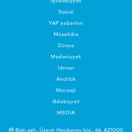
İqtisadiyyat
Sosial
YAP xəbərləri
Müsahibə
Dünya
Mədəniyyat
İdman
Analitik
Maraqlı
Ədəbiyyat
MEDİA
Bakı şəh., Üzeyir Hacıbəyov küç., 66, AZ1000