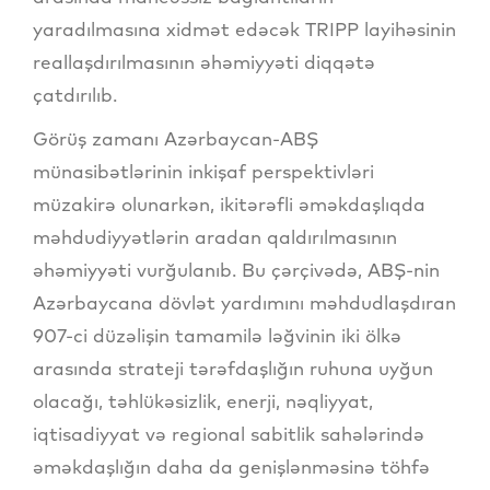
yaradılmasına xidmət edəcək TRIPP layihəsinin
reallaşdırılmasının əhəmiyyəti diqqətə
çatdırılıb.
Görüş zamanı Azərbaycan-ABŞ
münasibətlərinin inkişaf perspektivləri
müzakirə olunarkən, ikitərəfli əməkdaşlıqda
məhdudiyyətlərin aradan qaldırılmasının
əhəmiyyəti vurğulanıb. Bu çərçivədə, ABŞ-nin
Azərbaycana dövlət yardımını məhdudlaşdıran
907-ci düzəlişin tamamilə ləğvinin iki ölkə
arasında strateji tərəfdaşlığın ruhuna uyğun
olacağı, təhlükəsizlik, enerji, nəqliyyat,
iqtisadiyyat və regional sabitlik sahələrində
əməkdaşlığın daha da genişlənməsinə töhfə