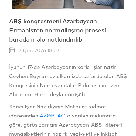
ABŞ konqresmeni Azərbaycan-
Ermənistan normallaşma prosesi
barədə məlumatlandırılıb
17 İyun 2026 18:07
İyunun 17-də Azərbaycanın xarici işlər naziri
Ceyhun Bayramov ölkəmizdə səfərdə olan ABŞ
Konqresinin Nümayəndələr Palatasının üzvü
Abraham Hamadeylə görüşüb.
Xarici İşlər Nazirliyinin Mətbuat xidməti
idarəsindən
AZƏRTAC
-a verilən məlumata
görə, görüş zamanı Azərbaycan-ABŞ ikitərəfli
münasibətlərinin hazırkı vəziyyəti və inkişaf