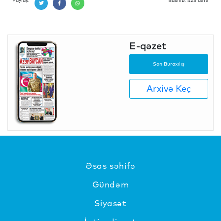
Paylaş:
Baxılıb: 423 dəfə
E-qəzet
Son Buraxılış
Arxivə Keç
Əsas səhifə
Gündəm
Siyasət