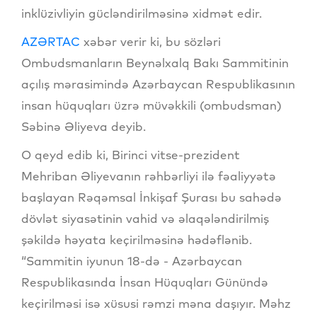
inklüzivliyin gücləndirilməsinə xidmət edir.
AZƏRTAC
xəbər verir ki, bu sözləri
Ombudsmanların Beynəlxalq Bakı Sammitinin
açılış mərasimində Azərbaycan Respublikasının
insan hüquqları üzrə müvəkkili (ombudsman)
Səbinə Əliyeva deyib.
O qeyd edib ki, Birinci vitse-prezident
Mehriban Əliyevanın rəhbərliyi ilə fəaliyyətə
başlayan Rəqəmsal İnkişaf Şurası bu sahədə
dövlət siyasətinin vahid və əlaqələndirilmiş
şəkildə həyata keçirilməsinə hədəflənib.
“Sammitin iyunun 18-də - Azərbaycan
Respublikasında İnsan Hüquqları Günündə
keçirilməsi isə xüsusi rəmzi məna daşıyır. Məhz