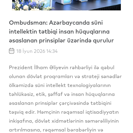
Ombudsman: Azərbaycanda süni
intellektin tətbiqi insan hüquqlarına
əsaslanan prinsiplər üzərində qurulur
18 İyun 2026 14:34
Prezident İlham Əliyevin rəhbərliyi ilə qəbul
olunan dövlət proqramları və strateji sənədlər
ölkəmizdə süni intellekt texnologiyalarının
təhlükəsiz, etik, şəffaf və insan hüquqlarına
əsaslanan prinsiplər çərçivəsində tətbiqini
təşviq edir. Həmçinin rəqəmsal iqtisadiyyatın
inkişafına, dövlət xidmətlərinin səmərəliliyinin
artırılmasına, rəqəmsal bərabərliyin və