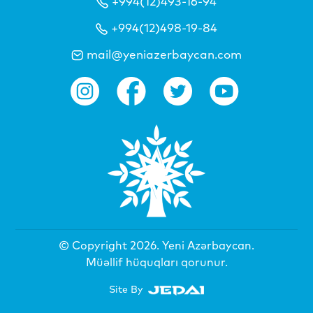
+994(12)493-16-94
+994(12)498-19-84
mail@yeniazerbaycan.com
© Copyright 2026.
Yeni Azərbaycan
.
Müəllif hüquqları qorunur.
Site By