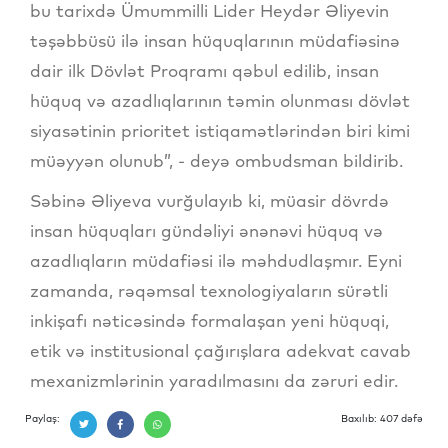
bu tarixdə Ümummilli Lider Heydər Əliyevin
təşəbbüsü ilə insan hüquqlarının müdafiəsinə
dair ilk Dövlət Proqramı qəbul edilib, insan
hüquq və azadlıqlarının təmin olunması dövlət
siyasətinin prioritet istiqamətlərindən biri kimi
müəyyən olunub”, - deyə ombudsman bildirib.
Səbinə Əliyeva vurğulayıb ki, müasir dövrdə
insan hüquqları gündəliyi ənənəvi hüquq və
azadlıqların müdafiəsi ilə məhdudlaşmır. Eyni
zamanda, rəqəmsal texnologiyaların sürətli
inkişafı nəticəsində formalaşan yeni hüquqi,
etik və institusional çağırışlara adekvat cavab
mexanizmlərinin yaradılmasını da zəruri edir.
Paylaş:
Baxılıb: 407 dəfə