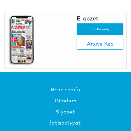
E-qəzet
Son Buraxılış
Arxivə Keç
Əsas səhifə
Gündəm
Siyasət
İqtisadiyyat