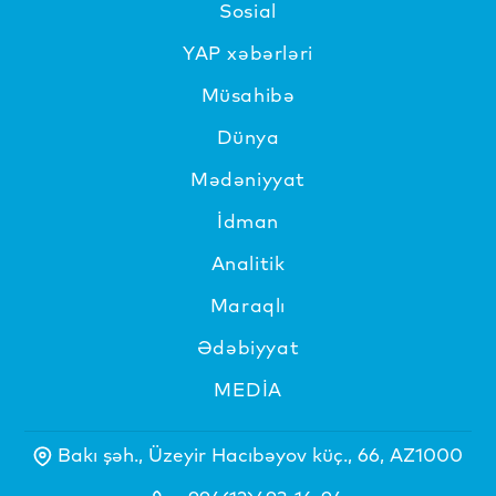
Sosial
YAP xəbərləri
Müsahibə
Dünya
Mədəniyyat
İdman
Analitik
Maraqlı
Ədəbiyyat
MEDİA
Bakı şəh., Üzeyir Hacıbəyov küç., 66, AZ1000