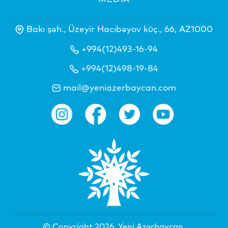
Bakı şəh., Üzeyir Hacıbəyov küç., 66, AZ1000
+994(12)493-16-94
+994(12)498-19-84
mail@yeniazerbaycan.com
© Copyright 2026.
Yeni Azərbaycan
.