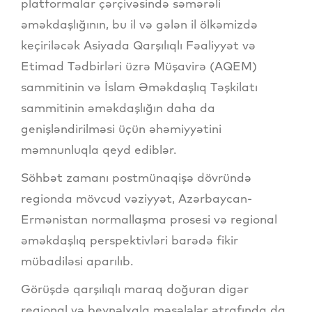
platformalar çərçivəsində səmərəli
əməkdaşlığının, bu il və gələn il ölkəmizdə
keçiriləcək Asiyada Qarşılıqlı Fəaliyyət və
Etimad Tədbirləri üzrə Müşavirə (AQEM)
sammitinin və İslam Əməkdaşlıq Təşkilatı
sammitinin əməkdaşlığın daha da
genişləndirilməsi üçün əhəmiyyətini
məmnunluqla qeyd ediblər.
Söhbət zamanı postmünaqişə dövründə
regionda mövcud vəziyyət, Azərbaycan-
Ermənistan normallaşma prosesi və regional
əməkdaşlıq perspektivləri barədə fikir
mübadiləsi aparılıb.
Görüşdə qarşılıqlı maraq doğuran digər
regional və beynəlxalq məsələlər ətrafında da