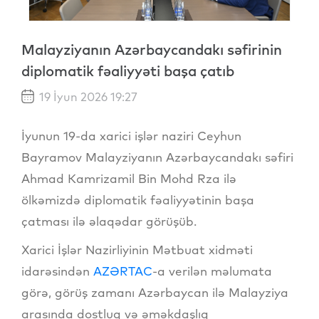
Malayziyanın Azərbaycandakı səfirinin
diplomatik fəaliyyəti başa çatıb
19 İyun 2026 19:27
İyunun 19-da xarici işlər naziri Ceyhun
Bayramov Malayziyanın Azərbaycandakı səfiri
Ahmad Kamrizamil Bin Mohd Rza ilə
ölkəmizdə diplomatik fəaliyyətinin başa
çatması ilə əlaqədar görüşüb.
Xarici İşlər Nazirliyinin Mətbuat xidməti
idarəsindən
AZƏRTAC
-a verilən məlumata
görə, görüş zamanı Azərbaycan ilə Malayziya
arasında dostluq və əməkdaşlıq