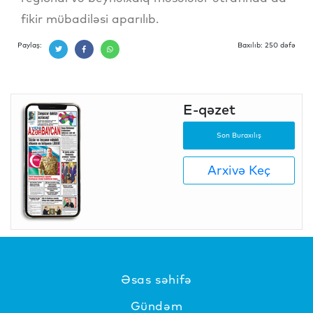
fikir mübadiləsi aparılıb.
Paylaş:
Baxılıb: 250 dəfə
E-qəzet
Son Buraxılış
Arxivə Keç
Əsas səhifə
Gündəm