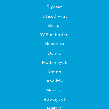
Siyasət
İqtisadiyyat
Sosial
YAP xəbərləri
Müsahibə
Dünya
Mədəniyyat
İdman
Analitik
Maraqlı
Ədəbiyyat
MEDİA