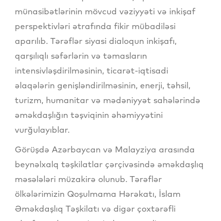
münasibətlərinin mövcud vəziyyəti və inkişaf
perspektivləri ətrafında fikir mübadiləsi
aparılıb. Tərəflər siyasi dialoqun inkişafı,
qarşılıqlı səfərlərin və təmasların
intensivləşdirilməsinin, ticarət-iqtisadi
əlaqələrin genişləndirilməsinin, enerji, təhsil,
turizm, humanitar və mədəniyyət sahələrində
əməkdaşlığın təşviqinin əhəmiyyətini
vurğulayıblar.
Görüşdə Azərbaycan və Malayziya arasında
beynəlxalq təşkilatlar çərçivəsində əməkdaşlıq
məsələləri müzakirə olunub. Tərəflər
ölkələrimizin Qoşulmama Hərəkatı, İslam
Əməkdaşlıq Təşkilatı və digər çoxtərəfli