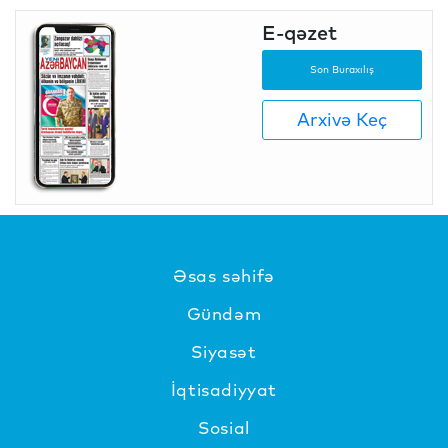
E-qəzet
Son Buraxılış
Arxivə Keç
Əsas səhifə
Gündəm
Siyasət
İqtisadiyyat
Sosial