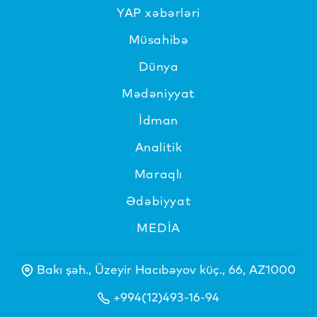
YAP xəbərləri
Müsahibə
Dünya
Mədəniyyat
İdman
Analitik
Maraqlı
Ədəbiyyat
MEDİA
Bakı şəh., Üzeyir Hacıbəyov küç., 66, AZ1000
+994(12)493-16-94