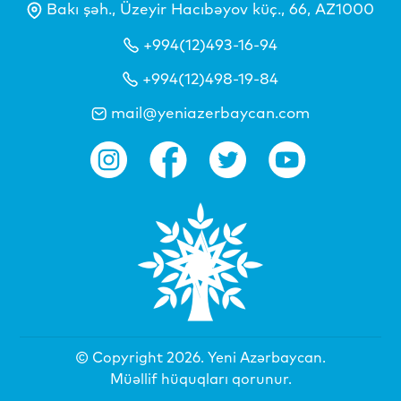
Bakı şəh., Üzeyir Hacıbəyov küç., 66, AZ1000
+994(12)493-16-94
+994(12)498-19-84
mail@yeniazerbaycan.com
© Copyright 2026.
Yeni Azərbaycan
.
Müəllif hüquqları qorunur.