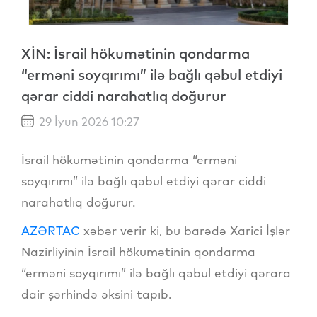
XİN: İsrail hökumətinin qondarma
“erməni soyqırımı” ilə bağlı qəbul etdiyi
qərar ciddi narahatlıq doğurur
29 İyun 2026 10:27
İsrail hökumətinin qondarma “erməni
soyqırımı” ilə bağlı qəbul etdiyi qərar ciddi
narahatlıq doğurur.
AZƏRTAC
xəbər verir ki, bu barədə Xarici İşlər
Nazirliyinin İsrail hökumətinin qondarma
“erməni soyqırımı” ilə bağlı qəbul etdiyi qərara
dair şərhində əksini tapıb.