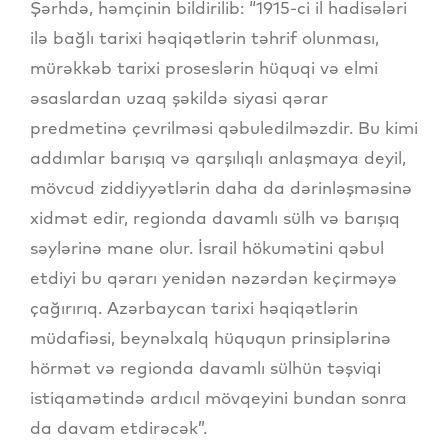
Şərhdə, həmçinin bildirilib: “1915-ci il hadisələri
ilə bağlı tarixi həqiqətlərin təhrif olunması,
mürəkkəb tarixi proseslərin hüquqi və elmi
əsaslardan uzaq şəkildə siyasi qərar
predmetinə çevrilməsi qəbuledilməzdir. Bu kimi
addımlar barışıq və qarşılıqlı anlaşmaya deyil,
mövcud ziddiyyətlərin daha da dərinləşməsinə
xidmət edir, regionda davamlı sülh və barışıq
səylərinə mane olur. İsrail hökumətini qəbul
etdiyi bu qərarı yenidən nəzərdən keçirməyə
çağırırıq. Azərbaycan tarixi həqiqətlərin
müdafiəsi, beynəlxalq hüququn prinsiplərinə
hörmət və regionda davamlı sülhün təşviqi
istiqamətində ardıcıl mövqeyini bundan sonra
da davam etdirəcək”.