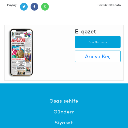
Paylaş:
Baxılıb: 383 dəfə
E-qəzet
Son Buraxılış
Arxivə Keç
Əsas səhifə
Gündəm
Siyasət