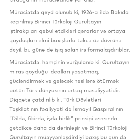
Müraciətdə qeyd olunub ki, 1926-cı ildə Bakıda
keçirilmiş Birinci Türkoloji Qurultayın
iştirakçıları qəbul etdikləri qərarlar və ortaya
qoyduqları elmi baxışlarla təkcə öz dövrünə
deyil, bu günə də işıq salan irs formalaşdırıblar.
Müraciətdə, həmçinin vurğulanıb ki, Qurultayın
miras qoyduğu idealları yaşatmaq,
gücləndirmək və gələcək nəsillərə ötürmək
bütün Türk dünyasının ortaq məsuliyyətidir.
Diqqətə çatdırılıb ki, Türk Dövlətləri
Təşkilatının fəaliyyəti də İsmayıl Qaspıralının
“Dildə, fikirdə, işdə birlik” prinsipi əsasında
getdikcə daha da dərinləşir və Birinci Türkoloji
Qurultayın müəyyənləşdirdiyi baxış bu gün də