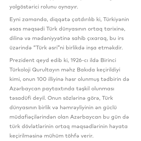
yolgöstərici rolunu oynayır.
Eyni zamanda, diqqətə çatdırılıb ki, Türkiyənin
əsas məqsədi Türk dünyasının ortaq tarixinə,
dilinə və mədəniyyətinə sahib çıxaraq, bu irs
üzərində “Türk əsri”ni birlikdə inşa etməkdir.
Prezident qeyd edib ki, 1926-cı ildə Birinci
Türkoloji Qurultayın məhz Bakıda keçirildiyi
kimi, onun 100 illiyinə həsr olunmuş tədbirin də
Azərbaycan paytaxtında təşkil olunması
təsadüfi deyil. Onun sözlərinə görə, Türk
dünyasının birlik və həmrəyliyinin ən güclü
müdafiəçilərindən olan Azərbaycan bu gün də
türk dövlətlərinin ortaq məqsədlərinin həyata
keçirilməsinə mühüm töhfə verir.