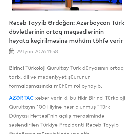
Rəcəb Tayyib Ərdoğan: Azərbaycan Türk
dövlətlərinin ortaq məqsədlərinin
həyata keçirilməsinə mühüm töhfə verir
29 İyun 2026 11:58
Birinci Türkoloji Qurultay Türk dünyasının ortaq
tarix, dil və mədəniyyət şüurunun
formalaşmasında mühüm rol oynayıb.
AZƏRTAC
xəbər verir ki, bu fikir Birinci Türkoloji
Qurultayın 100 illiyinə həsr olunmuş “Türk
Dünyası Həftəsi”nin açılış mərasimində
səsləndirilən Türkiyə Prezidenti Rəcəb Tayyib
Ərdoğanın müraciətində yer alıb.