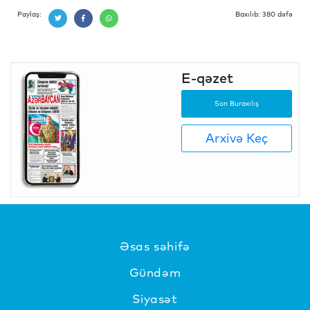
Paylaş:
Baxılıb: 380 dəfə
E-qəzet
Son Buraxılış
Arxivə Keç
Əsas səhifə
Gündəm
Siyasət