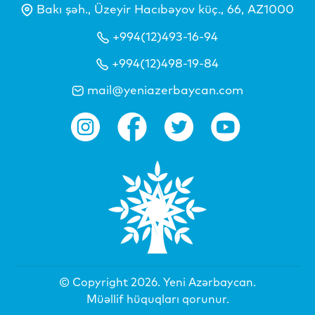
Bakı şəh., Üzeyir Hacıbəyov küç., 66, AZ1000
+994(12)493-16-94
+994(12)498-19-84
mail@yeniazerbaycan.com
© Copyright 2026.
Yeni Azərbaycan
.
Müəllif hüquqları qorunur.