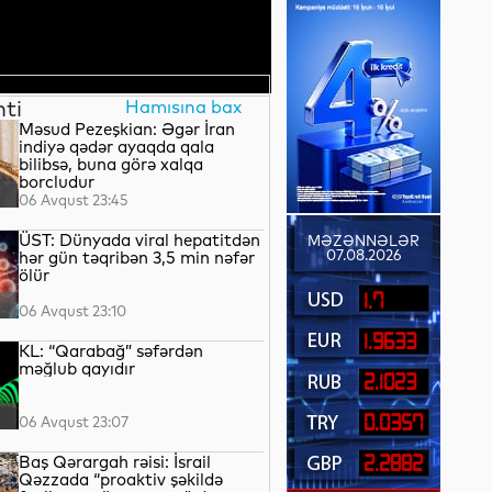
nti
Hamısına bax
Məsud Pezeşkian: Əgər İran
indiyə qədər ayaqda qala
bilibsə, buna görə xalqa
borcludur
06 Avqust 23:45
ÜST: Dünyada viral hepatitdən
MƏZƏNNƏLƏR
07.08.2026
hər gün təqribən 3,5 min nəfər
ölür
1.7
06 Avqust 23:10
1.9633
KL: “Qarabağ” səfərdən
məğlub qayıdır
2.1023
0.0357
06 Avqust 23:07
Baş Qərargah rəisi: İsrail
2.2882
Qəzzada “proaktiv şəkildə