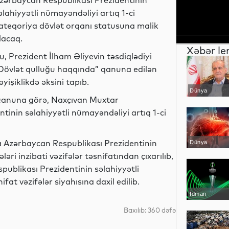
zərbaycan Respublikası Prezidentinin
əlahiyyətli nümayəndəliyi artıq 1-ci
ateqoriya dövlət orqanı statusuna malik
lacaq.
Xəbər le
u, Prezident İlham Əliyevin təsdiqlədiyi
Dövlət qulluğu haqqında” qanuna edilən
əyişiklikdə əksini tapıb.
Dünya
anuna görə, Naxçıvan Muxtar
inin səlahiyyətli nümayəndəliyi artıq 1-ci
Azərbaycan Respublikası Prezidentinin
Dünya
ri inzibati vəzifələr təsnifatından çıxarılıb,
blikası Prezidentinin səlahiyyətli
at vəzifələr siyahısına daxil edilib.
İdman
Baxılıb: 360 dəfə