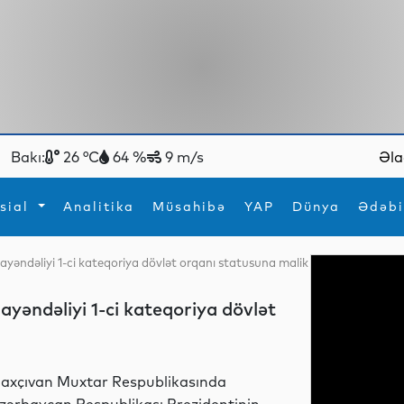
Bakı:
26 °C
64 %
9 m/s
Əla
sial
Analitika
Müsahibə
YAP
Dünya
Ədəbi
ayəndəliyi 1-ci kateqoriya dövlət orqanı statusuna malik
ya
İdman
Maraqlı
İdman
Yeni texnologiyalar
yəndəliyi 1-ci kateqoriya dövlət
axçıvan Muxtar Respublikasında