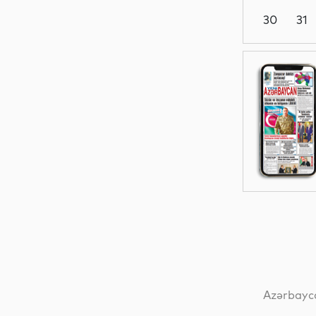
30
31
Siyasət
Dünya
Dünya
Dünya
Azərbayca