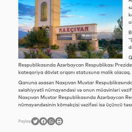
A
s
k
o
B
“
d
Q
Respublikasında Azərbaycan Respublikası Prezident
kateqoriya dövlət orqanı statusuna malik olacaq.
Qanuna əsasən Naxçıvan Muxtar Respublikasında 
səlahiyyətli nümayəndəsi və onun müavinləri vəzifələ
Naxçıvan Muxtar Respublikasında Azərbaycan Respu
nümayəndəsinin köməkçisi vəzifəsi isə üçüncü təsnif
Paylaş: