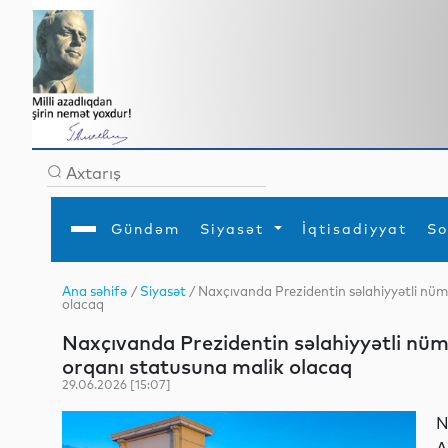
Gündəm
Siyasət
İqtisadiyyat
So
Ana səhifə
/
Siyasət
/ Naxçıvanda Prezidentin səlahiyyətli nüm
olacaq
Ana səhifə
Ədəbiyyat
Siyasət
Sosial
Dün
Gündəm
MEDİA
Xarici siyasət
Turizm
Naxçıvanda Prezidentin səlahiyyətli nüma
İqtisadiyyat
Daxili siyasət
Elm
orqanı statusuna malik olacaq
YAP
Din
Analitika
Hadisə
29.06.2026 [15:07]
Mədəniyyət
Diaspor
Müsahibə
N