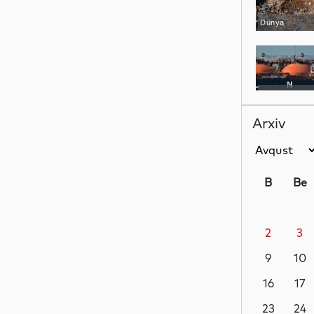
Dünya
Dünya
Arxiv
Dünya
B
Be
2
3
Dünya
9
10
16
17
Siyasət
23
24