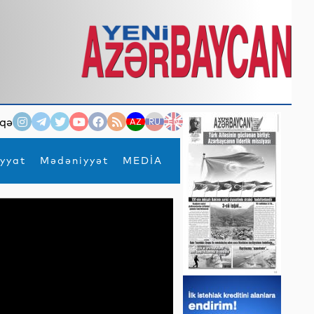
qə
AZ
RU
EN
yyat
Mədəniyyət
MEDİA
×