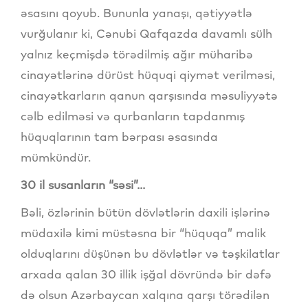
əsasını qoyub. Bununla yanaşı, qətiyyətlə
vurğulanır ki, Cənubi Qafqazda davamlı sülh
yalnız keçmişdə törədilmiş ağır müharibə
cinayətlərinə dürüst hüquqi qiymət verilməsi,
cinayətkarların qanun qarşısında məsuliyyətə
cəlb edilməsi və qurbanların tapdanmış
hüquqlarının tam bərpası əsasında
mümkündür.
30 il susanların “səsi”...
Bəli, özlərinin bütün dövlətlərin daxili işlərinə
müdaxilə kimi müstəsna bir “hüquqa” malik
olduqlarını düşünən bu dövlətlər və təşkilatlar
arxada qalan 30 illik işğal dövründə bir dəfə
də olsun Azərbaycan xalqına qarşı törədilən