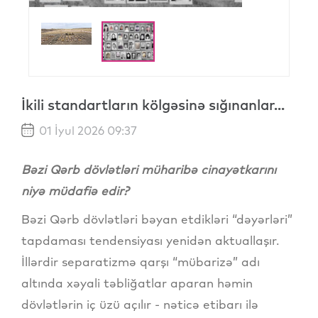
İkili standartların kölgəsinə sığınanlar...
01 İyul 2026 09:37
Bəzi Qərb dövlətləri müharibə cinayətkarını
niyə müdafiə edir?
Bəzi Qərb dövlətləri bəyan etdikləri “dəyərləri”
tapdaması tendensiyası yenidən aktuallaşır.
İllərdir separatizmə qarşı “mübarizə” adı
altında xəyali təbliğatlar aparan həmin
dövlətlərin iç üzü açılır - nəticə etibarı ilə