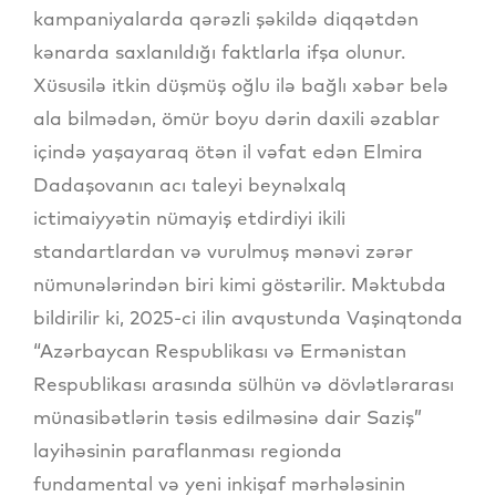
kampaniyalarda qərəzli şəkildə diqqətdən
kənarda saxlanıldığı faktlarla ifşa olunur.
Xüsusilə itkin düşmüş oğlu ilə bağlı xəbər belə
ala bilmədən, ömür boyu dərin daxili əzablar
içində yaşayaraq ötən il vəfat edən Elmira
Dadaşovanın acı taleyi beynəlxalq
ictimaiyyətin nümayiş etdirdiyi ikili
standartlardan və vurulmuş mənəvi zərər
nümunələrindən biri kimi göstərilir. Məktubda
bildirilir ki, 2025-ci ilin avqustunda Vaşinqtonda
“Azərbaycan Respublikası və Ermənistan
Respublikası arasında sülhün və dövlətlərarası
münasibətlərin təsis edilməsinə dair Saziş”
layihəsinin paraflanması regionda
fundamental və yeni inkişaf mərhələsinin