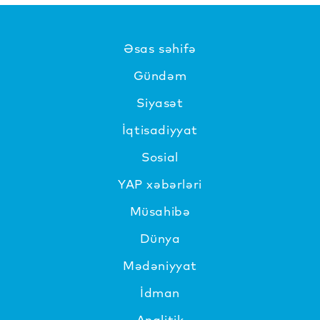
Əsas səhifə
Gündəm
Siyasət
İqtisadiyyat
Sosial
YAP xəbərləri
Müsahibə
Dünya
Mədəniyyat
İdman
Analitik