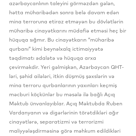
azərbaycanlının taleyini görməzdən gələn,
hətta müharibədən sonra belə davam edən
mina terroruna etiraz etməyən bu dövlətlərin
müharibə cinayətkarını müdafiə etməsi heç bir
hüquqa sığmır. Bu cinayətkarın “müharibə
qurbanı” kimi beynəlxalq ictimaiyyətə
təqdimatı ədalətə və hüquqa arxa
çevirməkdir. Yeri gəlmişkən, Azərbaycan QHT-
ləri, şəhid ailələri, itkin düşmüş şəxslərin və
mina terroru qurbanlarının yaxınları keçmiş
məcburi köçkünlər bu məsələ ilə bağlı Açıq
Məktub ünvanlayıblar. Açıq Məktubda Ruben
Vardanyanın və digərlərinin törətdikləri ağır
cinayətlərə, separatizmi və terrorizmi
maliyyələşdirməsinə görə məhkum edildikləri