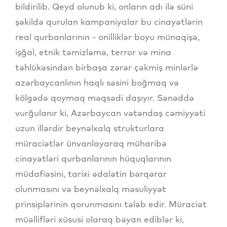
bildirilib. Qeyd olunub ki, onların adı ilə süni
şəkildə qurulan kampaniyalar bu cinayətlərin
real qurbanlarının - onilliklər boyu münaqişə,
işğal, etnik təmizləmə, terror və mina
təhlükəsindən birbaşa zərər çəkmiş minlərlə
azərbaycanlının haqlı səsini boğmaq və
kölgədə qoymaq məqsədi daşıyır. Sənəddə
vurğulanır ki, Azərbaycan vətəndaş cəmiyyəti
uzun illərdir beynəlxalq strukturlara
müraciətlər ünvanlayaraq müharibə
cinayətləri qurbanlarının hüquqlarının
müdafiəsini, tarixi ədalətin bərqərar
olunmasını və beynəlxalq məsuliyyət
prinsiplərinin qorunmasını tələb edir. Müraciət
müəllifləri xüsusi olaraq bəyan ediblər ki,