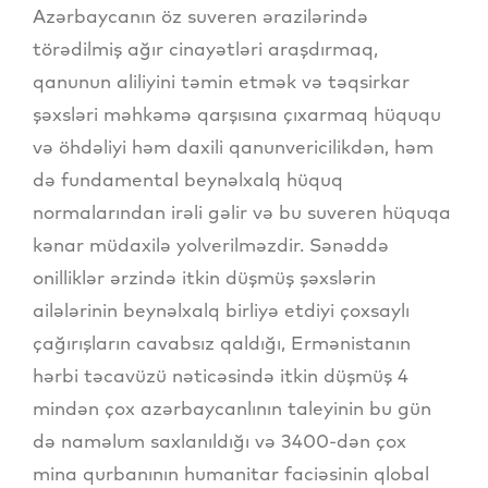
Azərbaycanın öz suveren ərazilərində
törədilmiş ağır cinayətləri araşdırmaq,
qanunun aliliyini təmin etmək və təqsirkar
şəxsləri məhkəmə qarşısına çıxarmaq hüququ
və öhdəliyi həm daxili qanunvericilikdən, həm
də fundamental beynəlxalq hüquq
normalarından irəli gəlir və bu suveren hüquqa
kənar müdaxilə yolverilməzdir. Sənəddə
onilliklər ərzində itkin düşmüş şəxslərin
ailələrinin beynəlxalq birliyə etdiyi çoxsaylı
çağırışların cavabsız qaldığı, Ermənistanın
hərbi təcavüzü nəticəsində itkin düşmüş 4
mindən çox azərbaycanlının taleyinin bu gün
də naməlum saxlanıldığı və 3400-dən çox
mina qurbanının humanitar faciəsinin qlobal