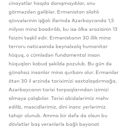
cinayətlər haqda danışmayıblar, onu
görməzdən gəliblər. Ermənistan silahlı
qüvvələrinin işğalı illərində Azərbaycanda 1,5
milyon mina basdırılıb, bu isə ölkə ərazisinin 13
faizini təşkil edir. Ermənistanın 30 illik mina
terroru nəticəsində beynəlxalq humanitar
hüquq, o cümlədən fundamental insan
hüquqları kobud şəkildə pozulub. Bu gün də
günahsız insanlar mina qurbanı olur. Ermənilər
ötən 30 il ərzində tariximizi saxtalaşdırmağa,
Azərbaycanın tarixi torpaqlarından izimizi
silməyə çalışbılar. Tarixi abidələrimiz məhv
edilib, məscidlərimiz, dini inanc yerlərimiz
təhqir olunub. Amma bir dəfə də olsun bu
dövlətlər baş verənlərlə bağlı bəyanat