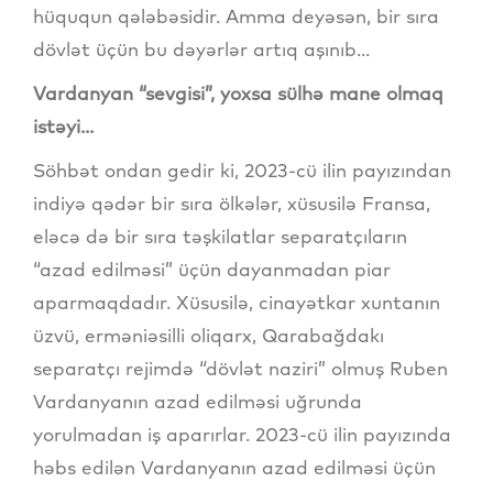
hüququn qələbəsidir. Amma deyəsən, bir sıra
dövlət üçün bu dəyərlər artıq aşınıb...
Vardanyan “sevgisi”, yoxsa sülhə mane olmaq
istəyi...
Söhbət ondan gedir ki, 2023-cü ilin payızından
indiyə qədər bir sıra ölkələr, xüsusilə Fransa,
eləcə də bir sıra təşkilatlar separatçıların
“azad edilməsi” üçün dayanmadan piar
aparmaqdadır. Xüsusilə, cinayətkar xuntanın
üzvü, erməniəsilli oliqarx, Qarabağdakı
separatçı rejimdə “dövlət naziri” olmuş Ruben
Vardanyanın azad edilməsi uğrunda
yorulmadan iş aparırlar. 2023-cü ilin payızında
həbs edilən Vardanyanın azad edilməsi üçün