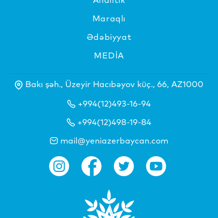
Maraqlı
Ədəbiyyat
MEDİA
Bakı şəh., Üzeyir Hacıbəyov küç., 66, AZ1000
+994(12)493-16-94
+994(12)498-19-84
mail@yeniazerbaycan.com