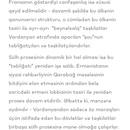
Fransanın göstərdiyi canfəşanlıq isə xüsusi
qeyd edilməlidir - davamlı şəkildə bu ölkənin
qanunverici strukturu, o cümlədən bu ölkənin
təsiri ilə ayrı-ayrı “beynəlxalq” təşkilatlar
Vardanyan ətrafında aparılan “şou”nun
təbliğatçıları və təşkilatçılarıdırlar.
Sülh prosesinin dinamik bir hal alması isə bu
“təbliğatı” yenidən işə salıb. Ermənistanın
siyasi rəhbərliyinin Qarabağ məsələsinin
bitdiyini elan etməsinin ardından belə
xaricdəki erməni lobbisinin təsiri ilə yenidən
proses davam etdirilir. Əlbəttə ki, mənzərə
aydındır - Vardanyandan sadəcə öz maraqları
üçün istifadə edən bu dövlətlər və təşkilatlar
birbaşa sülh prosesinə mane olmağa çalışırlar.