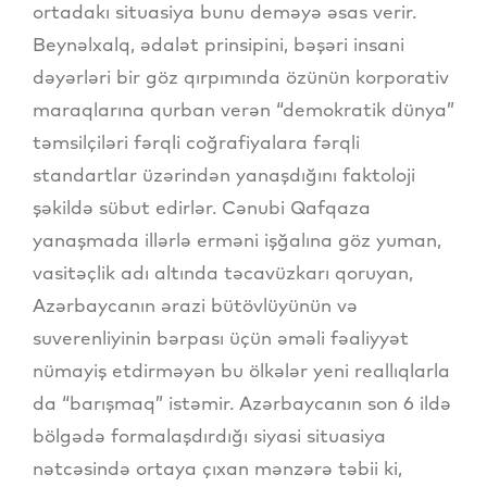
ortadakı situasiya bunu deməyə əsas verir.
Beynəlxalq, ədalət prinsipini, bəşəri insani
dəyərləri bir göz qırpımında özünün korporativ
maraqlarına qurban verən “demokratik dünya”
təmsilçiləri fərqli coğrafiyalara fərqli
standartlar üzərindən yanaşdığını faktoloji
şəkildə sübut edirlər. Cənubi Qafqaza
yanaşmada illərlə erməni işğalına göz yuman,
vasitəçlik adı altında təcavüzkarı qoruyan,
Azərbaycanın ərazi bütövlüyünün və
suverenliyinin bərpası üçün əməli fəaliyyət
nümayiş etdirməyən bu ölkələr yeni reallıqlarla
da “barışmaq” istəmir. Azərbaycanın son 6 ildə
bölgədə formalaşdırdığı siyasi situasiya
nətcəsində ortaya çıxan mənzərə təbii ki,