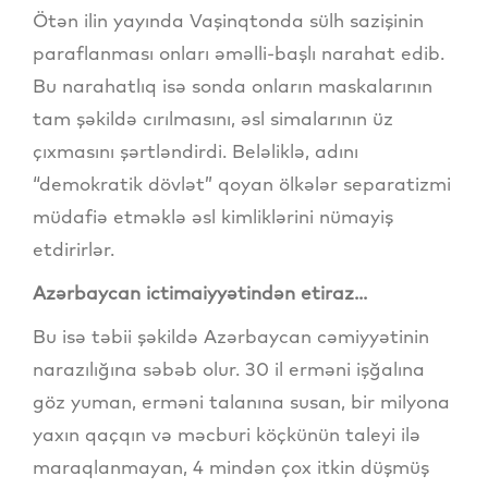
Ötən ilin yayında Vaşinqtonda sülh sazişinin
paraflanması onları əməlli-başlı narahat edib.
Bu narahatlıq isə sonda onların maskalarının
tam şəkildə cırılmasını, əsl simalarının üz
çıxmasını şərtləndirdi. Beləliklə, adını
“demokratik dövlət” qoyan ölkələr separatizmi
müdafiə etməklə əsl kimliklərini nümayiş
etdirirlər.
Azərbaycan ictimaiyyətindən etiraz...
Bu isə təbii şəkildə Azərbaycan cəmiyyətinin
narazılığına səbəb olur. 30 il erməni işğalına
göz yuman, erməni talanına susan, bir milyona
yaxın qaçqın və məcburi köçkünün taleyi ilə
maraqlanmayan, 4 mindən çox itkin düşmüş