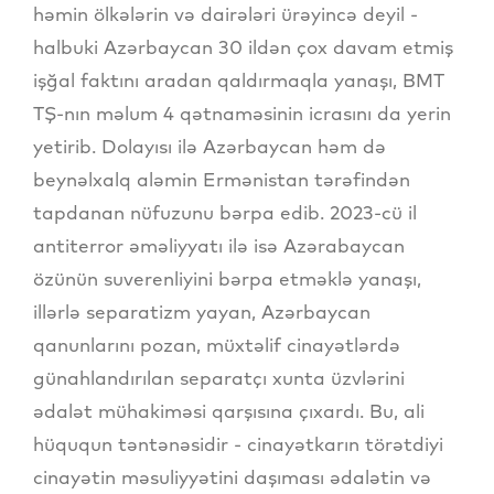
həmin ölkələrin və dairələri ürəyincə deyil -
halbuki Azərbaycan 30 ildən çox davam etmiş
işğal faktını aradan qaldırmaqla yanaşı, BMT
TŞ-nın məlum 4 qətnaməsinin icrasını da yerin
yetirib. Dolayısı ilə Azərbaycan həm də
beynəlxalq aləmin Ermənistan tərəfindən
tapdanan nüfuzunu bərpa edib. 2023-cü il
antiterror əməliyyatı ilə isə Azərabaycan
özünün suverenliyini bərpa etməklə yanaşı,
illərlə separatizm yayan, Azərbaycan
qanunlarını pozan, müxtəlif cinayətlərdə
günahlandırılan separatçı xunta üzvlərini
ədalət mühakiməsi qarşısına çıxardı. Bu, ali
hüququn təntənəsidir - cinayətkarın törətdiyi
cinayətin məsuliyyətini daşıması ədalətin və