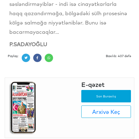
səsləndirməyiblər - indi isə cinayətkarlarla
haqq qazandırmağa, bölgədəki sülh prosesinə
kölgə salmağa niyyətləniblər. Bunu isə
bacarmayacaqlar...
P.SADAYOĞLU
Paylaş:
Baxılıb: 407 dəfə
E-qəzet
Son Buraxılış
Arxivə Keç